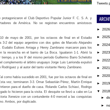
Tweets
ARCHI
e protagonizaron el Club Deportivo Popular Junior F. C. S. A. y
rtadores de América. No se registran encuentros amistosos
►
202
►
202
 10 de mayo de 2001, por los octavos de final en el Estadio
ria 3-2 del equipo argentino con dos goles de Marcelo Alejandro
►
202
Eudalio Eulises Arriaga y Henry Zambrano marcaron para los
►
202
 la revancha en el barrio de La Boca. Igualaron 1-1. Abrió la
 tiempo, y a los 9’ del mismo período Guillermo Barro Schelotto
►
202
’ del complemento el árbitro uruguayo Jorge Luis Larrionda expulsó
n Rodríguez y al autor del tanto visitante Henry Zambrano.
►
202
►
202
Tal como había sucedido en 2001, fue por los octavos de final en
 Esta vez, terminaron 3-3. Omar Sebastián Pérez, Martín Enrique
►
201
tieron para el dueño de casa. Rolando Carlos Schiavi, Rodrigo
▼
201
ado lo hicieron para la visita. El desquite se llevó a cabo en La
toria Xeneize con un contundente 4-0 merced a las conquistas
►
di
rmo. Ambos, por duplicado.
►
n