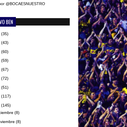
 por @BOCAESNUESTRO
VO BEN
6
(35)
5
(43)
4
(60)
3
(59)
2
(67)
1
(72)
0
(51)
9
(117)
8
(145)
ciembre
(8)
oviembre
(8)