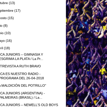
tubre
(13)
ptiembre
(17)
gosto
(15)
lio
(8)
nio
(10)
ayo
(16)
ril
(18)
CA JUNIORS – GIMNASIA Y
ESGRIMA LA PLATA / La Pr...
TREVISTA A RUTH BRAVO
CA ES NUESTRO RADIO -
PROGRAMA DEL 26-04-2018
A MALDICIÓN DEL POTRILLO"
CA JUNIORS (ARGENTINA) -
PALMEIRAS (BRASIL) / La...
CA JUNIORS – NEWELL’S OLD BOYS