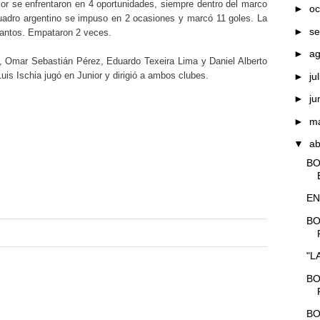
ior se enfrentaron en 4 oportunidades, siempre dentro del marco
►
oc
uadro argentino se impuso en 2 ocasiones y marcó 11 goles. La
►
se
tantos. Empataron 2 veces.
►
a
, Omar Sebastián Pérez, Eduardo Texeira Lima y Daniel Alberto
uis Ischia jugó en Junior y dirigió a ambos clubes.
►
ju
►
ju
►
m
▼
ab
BO
EN
BO
"L
BO
BO