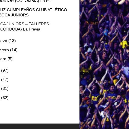
JUNIOR (COLOMBIA) La P...
LIZ CUMPLEAÑOS CLUB ATLÉTICO
BOCA JUNIORS
CA JUNIORS – TALLERES
(CÓRDOBA) La Previa
arzo
(13)
brero
(14)
nero
(5)
7
(97)
6
(47)
5
(31)
4
(62)