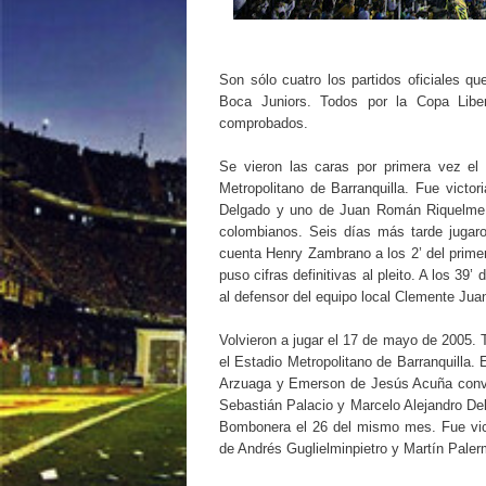
Son sólo cuatro los partidos oficiales qu
Boca Juniors. Todos por la Copa Libe
comprobados.
Se vieron las caras por primera vez el
Metropolitano de Barranquilla. Fue victo
Delgado y uno de Juan Román Riquelme. 
colombianos. Seis días más tarde jugaron
cuenta Henry Zambrano a los 2’ del primer
puso cifras definitivas al pleito. A los 39
al defensor del equipo local Clemente Jua
Volvieron a jugar el 17 de mayo de 2005. 
el Estadio Metropolitano de Barranquilla.
Arzuaga y Emerson de Jesús Acuña convir
Sebastián Palacio y Marcelo Alejandro Delg
Bombonera el 26 del mismo mes. Fue vic
de Andrés Guglielminpietro y Martín Pale