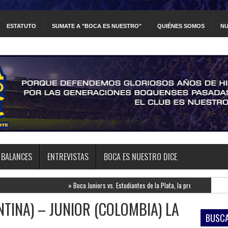
ESTATUTO
SUMATE A "BOCA ES NUESTRO"
QUIÉNES SOMOS
NU
BALANCES
ENTREVISTAS
BOCA ES NUESTRO DICE
»
Boca Juniors vs. Estudiantes de la Plata, la previa
»
Newell's Old Boys
TINA) – JUNIOR (COLOMBIA) LA
BUSCA