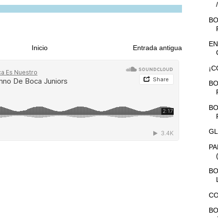
BO
EN
Inicio
Entrada antigua
¡C
BO
BO
GL
PA
BO
CO
BO