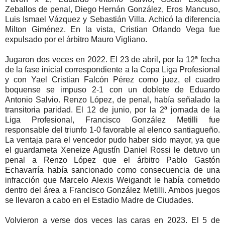
Zeballos de penal, Diego Hernán González, Eros Mancuso,
Luis Ismael Vázquez y Sebastián Villa. Achicó la diferencia
Milton Giménez. En la vista, Cristian Orlando Vega fue
expulsado por el árbitro Mauro Vigliano.
Jugaron dos veces en 2022. El 23 de abril, por la 12ª fecha
de la fase inicial correspondiente a la Copa Liga Profesional
y con Yael Cristian Falcón Pérez como juez, el cuadro
boquense se impuso 2-1 con un doblete de Eduardo
Antonio Salvio. Renzo López, de penal, había señalado la
transitoria paridad. El 12 de junio, por la 2ª jornada de la
Liga Profesional, Francisco González Metilli fue
responsable del triunfo 1-0 favorable al elenco santiagueño.
La ventaja para el vencedor pudo haber sido mayor, ya que
el guardameta Xeneize Agustín Daniel Rossi le detuvo un
penal a Renzo López que el árbitro Pablo Gastón
Echavarría había sancionado como consecuencia de una
infracción que Marcelo Alexis Weigandt le había cometido
dentro del área a Francisco González Metilli. Ambos juegos
se llevaron a cabo en el Estadio Madre de Ciudades.
Volvieron a verse dos veces las caras en 2023. El 5 de