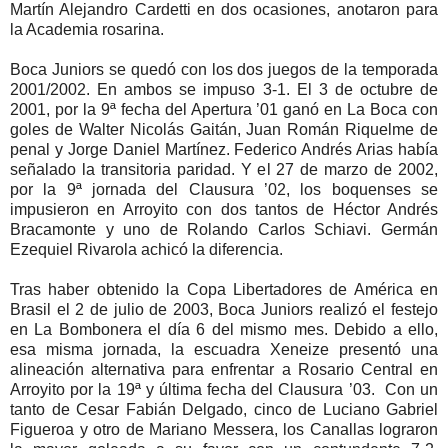
Martín Alejandro Cardetti en dos ocasiones, anotaron para
la Academia rosarina.
Boca Juniors se quedó con los dos juegos de la temporada
2001/2002. En ambos se impuso 3-1. El 3 de octubre de
2001, por la 9ª fecha del Apertura ’01 ganó en La Boca con
goles de Walter Nicolás Gaitán, Juan Román Riquelme de
penal y Jorge Daniel Martínez. Federico Andrés Arias había
señalado la transitoria paridad. Y el 27 de marzo de 2002,
por la 9ª jornada del Clausura ’02, los boquenses se
impusieron en Arroyito con dos tantos de Héctor Andrés
Bracamonte y uno de Rolando Carlos Schiavi. Germán
Ezequiel Rivarola achicó la diferencia.
Tras haber obtenido la Copa Libertadores de América en
Brasil el 2 de julio de 2003, Boca Juniors realizó el festejo
en La Bombonera el día 6 del mismo mes. Debido a ello,
esa misma jornada, la escuadra Xeneize presentó una
alineación alternativa para enfrentar a Rosario Central en
Arroyito por la 19ª y última fecha del Clausura ’03. Con un
tanto de Cesar Fabián Delgado, cinco de Luciano Gabriel
Figueroa y otro de Mariano Messera, los Canallas lograron