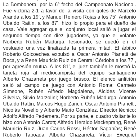
La Bombonera, por la 6ª fecha del Campeonato Nacional.
Fue victoria 2-1 a favor de la visita con goles de Marcelo
Aranda a los 19’, y Manuel Reinero Rojas a los 75’. Antonio
Ubaldo Rattín, a los 87’, hizo lo propio para el dueño de
casa. Vale agregar que el conjunto local salió a jugar el
segundo tiempo con diez jugadores, ya que el volante
Norberto Rubén Madurga, lesionado, se quedó en el
vestuario una vez finalizada la primera mitad. El árbitro
Roberto Goicoechea expulsó a Oscar Antonio Pianetti de
Boca, y a René Mauricio Ruiz de Central Córdoba a los 77’,
por agresión mutua. A los 81’, el juez también le mostró la
tarjeta roja al mediocampista del equipo santiagueño
Alberto Chazarreta por juego brusco. El elenco anfitrión
salió al campo de juego con Antonio Roma; Carmelo
Simeone, Rubén Alfredo Magdalena, Alcides Vicente
Silveira, Silvio Marzolini; Norberto Rubén Madurga, Antonio
Ubaldo Rattin, Marcos Hugo Zarich; Oscar Antonio Pianetti,
Nicolás Novello y Alberto Mario González. Director técnico:
Adolfo Alfredo Pedernera. Por su parte, el cuadro visitante lo
hizo con Antonio Carott; Alfredo Heraldo Mackeprang, René
Mauricio Ruiz, Juan Carlos Rossi, Héctor Saganías; René
Roberto Taboada, Alberto Chazarreta, Víctor Exequiel