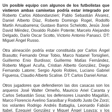
Un posible equipo con algunos de los futbolistas que
vistieron ambas camisetas podría estar integrado por
Roberto Carlos Abbondanzieri; Pablo Sebastián Álvarez,
Daniel Alberto Díaz, Roberto Domingo Rogel, Rodolfo
Martín Arruabarrena; Gustavo Barros Schelotto, Jesús José
David Méndez, Osvaldo Rubén Potente; Marcelo Alejandro
Delgado, Darío Oscar Scotto, Victorio Antonio Panasci. DT:
Miguel Ángel Russo.
Otra alineación podría estar constituida por Carlos Ángel
Biasutto; Fernando Omar Tobio, Marco Natanel Torsiglieri,
Guillermo Enio Burdisso; Guillermo Matías Fernández,
Roberto Miguel Acuña, Cristian Alberto González, Diego
Fernando Latorre; Sergio Apolo Robles, Luciano Gabriel
Figueroa, Claudio Alberto Scalise. DT: Carlos Daniel Aimar.
Otros jugadores que defendieron las dos casacas son los
arqueros José Walter Ormeño, Mauricio Ariel Caranta y
Carlos Sebastián Sosa; los defensores Lisandro Magallán,
Marco Florencio Avelino Sarasíbar y Rodolfo Justo De Zorzi;
los volantes Rodrigo Andrés Battaglia, Leonardo Fabián
Itabel, Ezequiel González y Miguel Ángel Loayza; y los