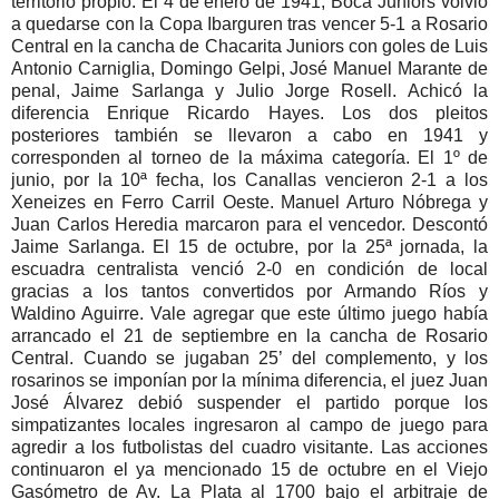
territorio propio. El 4 de enero de 1941, Boca Juniors volvió
a quedarse con la Copa Ibarguren tras vencer 5-1 a Rosario
Central en la cancha de Chacarita Juniors con goles de Luis
Antonio Carniglia, Domingo Gelpi, José Manuel Marante de
penal, Jaime Sarlanga y Julio Jorge Rosell. Achicó la
diferencia Enrique Ricardo Hayes. Los dos pleitos
posteriores también se llevaron a cabo en 1941 y
corresponden al torneo de la máxima categoría. El 1º de
junio, por la 10ª fecha, los Canallas vencieron 2-1 a los
Xeneizes en Ferro Carril Oeste. Manuel Arturo Nóbrega y
Juan Carlos Heredia marcaron para el vencedor. Descontó
Jaime Sarlanga. El 15 de octubre, por la 25ª jornada, la
escuadra centralista venció 2-0 en condición de local
gracias a los tantos convertidos por Armando Ríos y
Waldino Aguirre. Vale agregar que este último juego había
arrancado el 21 de septiembre en la cancha de Rosario
Central. Cuando se jugaban 25’ del complemento, y los
rosarinos se imponían por la mínima diferencia, el juez Juan
José Álvarez debió suspender el partido porque los
simpatizantes locales ingresaron al campo de juego para
agredir a los futbolistas del cuadro visitante. Las acciones
continuaron el ya mencionado 15 de octubre en el Viejo
Gasómetro de Av. La Plata al 1700 bajo el arbitraje de