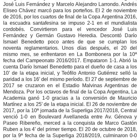
José Luis Fernández y Marcelo Alejandro Larrondo. Andrés
Eliseo Chávez marcó para los porteños. El 2 de noviembre
de 2016, por los cuartos de final de la Copa Argentina 2016,
la escuadra santafesina se impuso 2-1 en el mundialista
cordobés. Convirtieron para el vencedor José Luis
Fernández y Germán Gustavo Heredia. Descontó Darío
Ismael Benedetto poco antes de que se cumplan los
noventa reglamentarios. Unos días después, el 20 del
mismo mes, se enfrentaron en La Bombonera por la 10ª
fecha del Campeonato 2016/2017. Empataron 1-1. Abrió la
cuenta Darío Ismael Benedetto para el dueño de casa a los
10’ de la etapa inicial, y Teófilo Antonio Gutiérrez selló la
paridad a los 16’ del mismo período. El 27 de septiembre de
2017 se cruzaron en el Estadio Malvinas Argentinas de
Mendoza. Por los octavos de final de la Copa Argentina, La
Academia ganó 1-0 gracias a la conversión de Mauricio
Martínez a los 25’ de la etapa inicial. El 26 de noviembre de
2017, por la 10ª jornada de la Superliga 2017/2018, Central
venció 1-0 en Boulevard Avellaneda entre Av. Génova y
Paseo Ribereño, merced a la conquista de Marco Gastón
Ruben a los 4’ del primer tiempo. El 20 de octubre de 2018,
por la 9ª fecha de la Superliga 2018/2019, culminaron 0-0