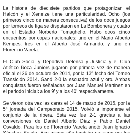
La historia de diecisiete partidos que protagonizan el
Halcón y el Xeneize tiene una particularidad. Ocho (los
primeros cinco de manera consecutiva) de los doce juegos
por torneos de liga se disputaron en La Bombonera y cuatro
en el Estadio Norberto Tomaghello. Hubo otros cinco
encuentros por copas nacionales: uno en el Mario Alberto
Kempes, tres en el Alberto José Armando, y uno en
Florencio Varela.
El Club Social y Deportivo Defensa y Justicia y el Club
Atlético Boca Juniors jugaron por primera vez de manera
oficial el 26 de octubre de 2014, por la 13ª fecha del Torneo
Transición 2014. Ganó 2-0 la escuadra azul y oro. Ambas
conquistas fueron señaladas por Juan Manuel Martínez en
el período inicial: a los 9’ y a los 40’ respectivamente.
Se vieron otra vez las caras el 14 de marzo de 2015, por la
5ª jornada del Campeonato 2015. Volvió a imponerse el
conjunto de la ribera. Esta vez fue 2-1 gracias a las
conversiones de Daniel Alberto Díaz y Pablo Daniel
Osvaldo. Para los de Florencio Varela anotó Juan Ignacio
Sánchez Sotelo. Ese mismo año también cruzaron por los