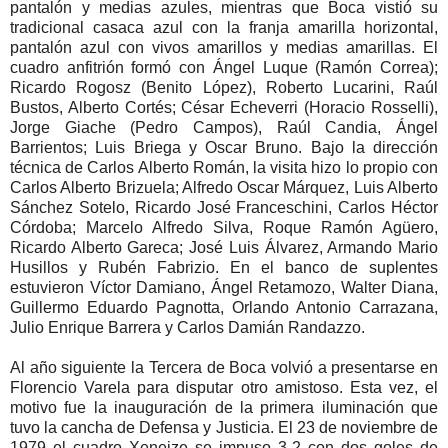
pantalón y medias azules, mientras que Boca vistió su
tradicional casaca azul con la franja amarilla horizontal,
pantalón azul con vivos amarillos y medias amarillas. El
cuadro anfitrión formó con Ángel Luque (Ramón Correa);
Ricardo Rogosz (Benito López), Roberto Lucarini, Raúl
Bustos, Alberto Cortés; César Echeverri (Horacio Rosselli),
Jorge Giache (Pedro Campos), Raúl Candia, Ángel
Barrientos; Luis Briega y Oscar Bruno. Bajo la dirección
técnica de Carlos Alberto Román, la visita hizo lo propio con
Carlos Alberto Brizuela; Alfredo Oscar Márquez, Luis Alberto
Sánchez Sotelo, Ricardo José Franceschini, Carlos Héctor
Córdoba; Marcelo Alfredo Silva, Roque Ramón Agüero,
Ricardo Alberto Gareca; José Luis Álvarez, Armando Mario
Husillos y Rubén Fabrizio. En el banco de suplentes
estuvieron Víctor Damiano, Ángel Retamozo, Walter Diana,
Guillermo Eduardo Pagnotta, Orlando Antonio Carrazana,
Julio Enrique Barrera y Carlos Damián Randazzo.
Al año siguiente la Tercera de Boca volvió a presentarse en
Florencio Varela para disputar otro amistoso. Esta vez, el
motivo fue la inauguración de la primera iluminación que
tuvo la cancha de Defensa y Justicia. El 23 de noviembre de
1979 el cuadro Xeneize se impuso 3-2 con dos goles de