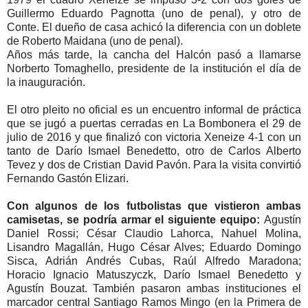
Guillermo Eduardo Pagnotta (uno de penal), y otro de
Conte. El dueño de casa achicó la diferencia con un doblete
de Roberto Maidana (uno de penal).
Años más tarde, la cancha del Halcón pasó a llamarse
Norberto Tomaghello, presidente de la institución el día de
la inauguración.
El otro pleito no oficial es un encuentro informal de práctica
que se jugó a puertas cerradas en La Bombonera el 29 de
julio de 2016 y que finalizó con victoria Xeneize 4-1 con un
tanto de Darío Ismael Benedetto, otro de Carlos Alberto
Tevez y dos de Cristian David Pavón. Para la visita convirtió
Fernando Gastón Elizari.
Con algunos de los futbolistas que vistieron ambas
camisetas, se podría armar el siguiente equipo:
Agustín
Daniel Rossi; César Claudio Lahorca, Nahuel Molina,
Lisandro Magallán, Hugo César Alves; Eduardo Domingo
Sisca, Adrián Andrés Cubas, Raúl Alfredo Maradona;
Horacio Ignacio Matuszyczk, Darío Ismael Benedetto y
Agustín Bouzat. También pasaron ambas instituciones el
marcador central Santiago Ramos Mingo (en la Primera de