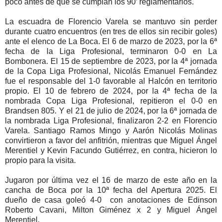
poco antes de que se cumplan los 90’ reglamentarios.
La escuadra de Florencio Varela se mantuvo sin perder
durante cuatro encuentros (en tres de ellos sin recibir goles)
ante el elenco de La Boca. El 6 de marzo de 2023, por la 6ª
fecha de la Liga Profesional, terminaron 0-0 en La
Bombonera. El 15 de septiembre de 2023, por la 4ª jornada
de la Copa Liga Profesional, Nicolás Emanuel Fernández
fue el responsable del 1-0 favorable al Halcón en territorio
propio. El 10 de febrero de 2024, por la 4ª fecha de la
nombrada Copa Liga Profesional, repitieron el 0-0 en
Brandsen 805. Y el 21 de julio de 2024, por la 6ª jornada de
la nombrada Liga Profesional, finalizaron 2-2 en Florencio
Varela. Santiago Ramos Mingo y Aarón Nicolás Molinas
convirtieron a favor del anfitrión, mientras que Miguel Ángel
Merentiel y Kevin Facundo Gutiérrez, en contra, hicieron lo
propio para la visita.
Jugaron por última vez el 16 de marzo de este año en la
cancha de Boca por la 10ª fecha del Apertura 2025. El
dueño de casa goleó 4-0 con anotaciones de Edinson
Roberto Cavani, Milton Giménez x 2 y Miguel Ángel
Merentiel.