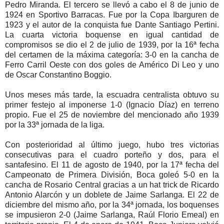
Pedro Miranda. El tercero se llevó a cabo el 8 de junio de
1924 en Sportivo Barracas. Fue por la Copa Ibarguren de
1923 y el autor de la conquista fue Dante Santiago Pertini.
La cuarta victoria boquense en igual cantidad de
compromisos se dio el 2 de julio de 1939, por la 16ª fecha
del certamen de la máxima categoría: 3-0 en la cancha de
Ferro Carril Oeste con dos goles de Américo Di Leo y uno
de Oscar Constantino Boggio.
Unos meses más tarde, la escuadra centralista obtuvo su
primer festejo al imponerse 1-0 (Ignacio Díaz) en terreno
propio. Fue el 25 de noviembre del mencionado año 1939
por la 33ª jornada de la liga.
Con posterioridad al último juego, hubo tres victorias
consecutivas para el cuadro porteño y dos, para el
santafesino. El 11 de agosto de 1940, por la 17ª fecha del
Campeonato de Primera División, Boca goleó 5-0 en la
cancha de Rosario Central gracias a un hat trick de Ricardo
Antonio Alarcón y un doblete de Jaime Sarlanga. El 22 de
diciembre del mismo año, por la 34ª jornada, los boquenses
se impusieron 2-0 (Jaime Sarlanga, Raúl Florio Emeal) en