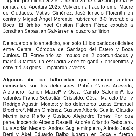
Jugaron por última vez el 7 de marzo de este año por la 9ª
jornada del Apertura 2025. Volvieron a hacerlo en el Madre
de Ciudades. Matías Giménez, José Ignacio Florentín en
contra y Miguel Ángel Merentiel rubricaron 3-0 favorable a
Boca. El árbitro Yael Cristian Falcón Pérez expulsó a
Jonathan Sebastián Galván en el cuadro anfitrión.
De acuerdo a lo antedicho, son sólo 11 los partidos oficiales
entre Central Córdoba de Santiago del Estero y Boca
Juniors. El Ferroviario se impuso en 2 oportunidades y
marcó 8 tantos. La escuadra Xeneize ganó 7 encuentros y
convirtió 28 goles. Empataron 2 veces.
Algunos de los futbolistas que vistieron ambas
camisetas
son los defensores Rubén Carlos Acevedo,
Alejandro Ramón Maciel* y Oscar Camilo Salomón*; los
volantes Franco Sebastián Cristaldo, César Marcelo Meli y
Rodrigo Agustín Montes; y los delanteros Lucas Emanuel
Brochero*, Milton Giménez, Gustavo Alberto Guaita, Claudio
Maximiliano Riaño y Gustavo Alejandro Torres. Por otra
parte, Inocencio Alberto Rastelli, Andrés Orlando Rebottaro,
Luis Adrián Medero, Andrés Guglielminpietro, Alfredo Jesús
Berti y Abel Eduardo Balbo jugaron en Boca y fueron