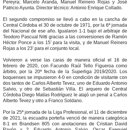
Pereyra; Marcelo Aranda, Manuel Reinero Rojas y José
Patricio Ayunta. Director técnico: Antonio Enrique Collado.
El segundo compromiso se llevó a cabo en la cancha de
Central Córdoba el 30 de octubre de 1971, por la 6ª jornada
del Nacional de ese año. Igualaron 1-1 bajo el arbitraje de
Teodoro Pascual Nitti gracias a las conversiones de Ramón
Héctor Ponce a los 15’ para la visita, y de Manuel Reinero
Rojas a los 23’ para el conjunto local.
Volvieron a verse las caras de manera oficial el 16 de
febrero de 2020, con Facundo Raúl Tello Figueroa como
árbitro, por la 20ª fecha de la Superliga 2019/2020. Los
boquenses se impusieron 4-0 en condición de visitante con
dos tantos de Carlos Alberto Tevez, uno de Eduardo Antonio
Salvio, y otro de Sebastián Villa. El arquero de Central
Córdoba Diego Matías Rodríguez le atajó un penal a Carlos
Alberto Tevez y otro a Franco Soldano.
Por la 25ª jornada de la Liga Profesional, el 11 de diciembre
de 2021, la escuadra porteña venció de manera categórica
8-1 en Brandsen 805 con anotaciones de Cristian David
Pavón x 2, Eduardo Antonio Salvio, Oscar Exequiel