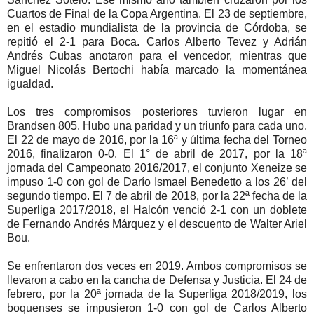
Cuartos de Final de la Copa Argentina. El 23 de septiembre,
en el estadio mundialista de la provincia de Córdoba, se
repitió el 2-1 para Boca. Carlos Alberto Tevez y Adrián
Andrés Cubas anotaron para el vencedor, mientras que
Miguel Nicolás Bertochi había marcado la momentánea
igualdad.
Los tres compromisos posteriores tuvieron lugar en
Brandsen 805. Hubo una paridad y un triunfo para cada uno.
El 22 de mayo de 2016, por la 16ª y última fecha del Torneo
2016, finalizaron 0-0. El 1° de abril de 2017, por la 18ª
jornada del Campeonato 2016/2017, el conjunto Xeneize se
impuso 1-0 con gol de Darío Ismael Benedetto a los 26’ del
segundo tiempo. El 7 de abril de 2018, por la 22ª fecha de la
Superliga 2017/2018, el Halcón venció 2-1 con un doblete
de Fernando Andrés Márquez y el descuento de Walter Ariel
Bou.
Se enfrentaron dos veces en 2019. Ambos compromisos se
llevaron a cabo en la cancha de Defensa y Justicia. El 24 de
febrero, por la 20ª jornada de la Superliga 2018/2019, los
boquenses se impusieron 1-0 con gol de Carlos Alberto