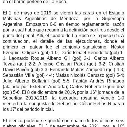
en el barrio porteño de La Boca.
El 2 de mayo de 2019 se vieron las caras en el Estadio
Malvinas Argentinas de Mendoza, por la Supercopa
Argentina. Empataron 0-0 en tiempo reglamentario, razón
por la cual hubo que recurrir a la definición por tiros desde el
punto del penal. Allí, el cuadro de La Boca se impuso 6-5. A
continuación, el detalle de las ejecuciones, donde el
primero en patear fue el conjunto santafesino: Néstor
Ezequiel Ortigoza (gol) 1-0; Darío Ismael Benedetto (gol) 1-
1; Leonardo Roque Albano Gil (gol) 2-1; Carlos Alberto
Tevez (gol) 2-2; Alfonso Cristian Parot (gol) 3-2; Cristian
David Pavón (gol) 3-3; Fernando Matías Zampedri (gol) 4-3;
Sebastián Villa (gol) 4-4; Matías Nicolás Caruzzo (gol) 5-4;
Julio Alberto Buffarini (gol) 5-5; Fabián Andrés Rinaudo
(atajado por Esteban Andrada); Carlos Roberto Izquierdoz
(gol) 5-6. El 8 de diciembre de 2019, por la 16ª jornada de la
Superliga 2019/2019, la escuadra rosarina venció 1-0
merced a la conquista de Sebastián César Helios Ribas a
los 17’ del período inicial.
El elenco porteño se quedó con cuatro de los últimos seis
pleitos oficiales. El 3 de septiembre de 2021, por la 10ª