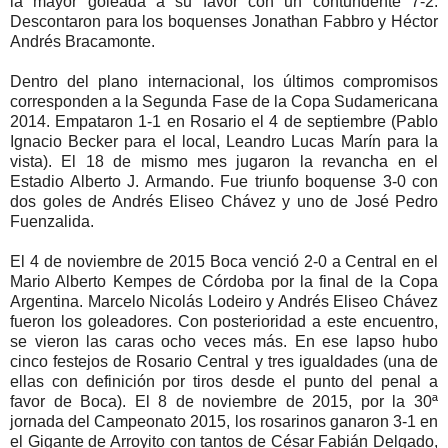
la mayor goleada a su favor con un contundente 7-2.
Descontaron para los boquenses Jonathan Fabbro y Héctor
Andrés Bracamonte.
Dentro del plano internacional, los últimos compromisos
corresponden a la Segunda Fase de la Copa Sudamericana
2014. Empataron 1-1 en Rosario el 4 de septiembre (Pablo
Ignacio Becker para el local, Leandro Lucas Marín para la
vista). El 18 de mismo mes jugaron la revancha en el
Estadio Alberto J. Armando. Fue triunfo boquense 3-0 con
dos goles de Andrés Eliseo Chávez y uno de José Pedro
Fuenzalida.
El 4 de noviembre de 2015 Boca venció 2-0 a Central en el
Mario Alberto Kempes de Córdoba por la final de la Copa
Argentina. Marcelo Nicolás Lodeiro y Andrés Eliseo Chávez
fueron los goleadores. Con posterioridad a este encuentro,
se vieron las caras ocho veces más. En ese lapso hubo
cinco festejos de Rosario Central y tres igualdades (una de
ellas con definición por tiros desde el punto del penal a
favor de Boca). El 8 de noviembre de 2015, por la 30ª
jornada del Campeonato 2015, los rosarinos ganaron 3-1 en
el Gigante de Arroyito con tantos de César Fabián Delgado,