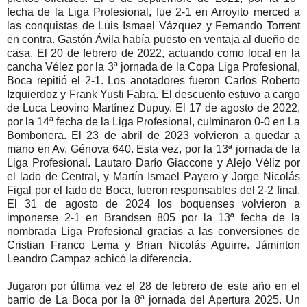
fecha de la Liga Profesional, fue 2-1 en Arroyito merced a
las conquistas de Luis Ismael Vázquez y Fernando Torrent
en contra. Gastón Ávila había puesto en ventaja al dueño de
casa. El 20 de febrero de 2022, actuando como local en la
cancha Vélez por la 3ª jornada de la Copa Liga Profesional,
Boca repitió el 2-1. Los anotadores fueron Carlos Roberto
Izquierdoz y Frank Yusti Fabra. El descuento estuvo a cargo
de Luca Leovino Martínez Dupuy. El 17 de agosto de 2022,
por la 14ª fecha de la Liga Profesional, culminaron 0-0 en La
Bombonera. El 23 de abril de 2023 volvieron a quedar a
mano en Av. Génova 640. Esta vez, por la 13ª jornada de la
Liga Profesional. Lautaro Darío Giaccone y Alejo Véliz por
el lado de Central, y Martín Ismael Payero y Jorge Nicolás
Figal por el lado de Boca, fueron responsables del 2-2 final.
El 31 de agosto de 2024 los boquenses volvieron a
imponerse 2-1 en Brandsen 805 por la 13ª fecha de la
nombrada Liga Profesional gracias a las conversiones de
Cristian Franco Lema y Brian Nicolás Aguirre. Jáminton
Leandro Campaz achicó la diferencia.
Jugaron por última vez el 28 de febrero de este año en el
barrio de La Boca por la 8ª jornada del Apertura 2025. Un