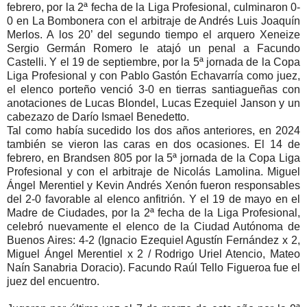
febrero, por la 2ª fecha de la Liga Profesional, culminaron 0-
0 en La Bombonera con el arbitraje de Andrés Luis Joaquín
Merlos. A los 20’ del segundo tiempo el arquero Xeneize
Sergio Germán Romero le atajó un penal a Facundo
Castelli. Y el 19 de septiembre, por la 5ª jornada de la Copa
Liga Profesional y con Pablo Gastón Echavarría como juez,
el elenco porteño venció 3-0 en tierras santiagueñas con
anotaciones de Lucas Blondel, Lucas Ezequiel Janson y un
cabezazo de Darío Ismael Benedetto.
Tal como había sucedido los dos años anteriores, en 2024
también se vieron las caras en dos ocasiones. El 14 de
febrero, en Brandsen 805 por la 5ª jornada de la Copa Liga
Profesional y con el arbitraje de Nicolás Lamolina. Miguel
Ángel Merentiel y Kevin Andrés Xenón fueron responsables
del 2-0 favorable al elenco anfitrión. Y el 19 de mayo en el
Madre de Ciudades, por la 2ª fecha de la Liga Profesional,
celebró nuevamente el elenco de la Ciudad Autónoma de
Buenos Aires: 4-2 (Ignacio Ezequiel Agustín Fernández x 2,
Miguel Ángel Merentiel x 2 / Rodrigo Uriel Atencio, Mateo
Naín Sanabria Doracio). Facundo Raúl Tello Figueroa fue el
juez del encuentro.