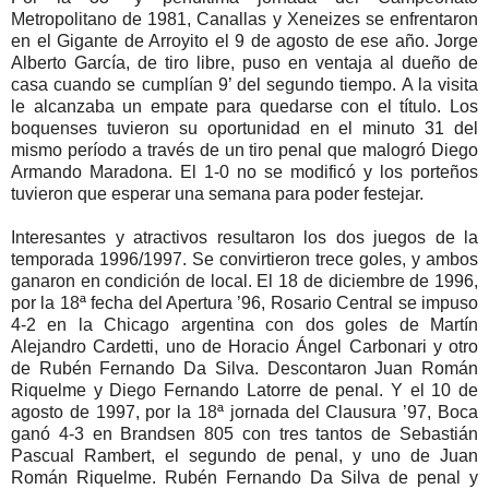
Metropolitano de 1981, Canallas y Xeneizes se enfrentaron
en el Gigante de Arroyito el 9 de agosto de ese año. Jorge
Alberto García, de tiro libre, puso en ventaja al dueño de
casa cuando se cumplían 9’ del segundo tiempo. A la visita
le alcanzaba un empate para quedarse con el título. Los
boquenses tuvieron su oportunidad en el minuto 31 del
mismo período a través de un tiro penal que malogró Diego
Armando Maradona. El 1-0 no se modificó y los porteños
tuvieron que esperar una semana para poder festejar.
Interesantes y atractivos resultaron los dos juegos de la
temporada 1996/1997. Se convirtieron trece goles, y ambos
ganaron en condición de local. El 18 de diciembre de 1996,
por la 18ª fecha del Apertura ’96, Rosario Central se impuso
4-2 en la Chicago argentina con dos goles de Martín
Alejandro Cardetti, uno de Horacio Ángel Carbonari y otro
de Rubén Fernando Da Silva. Descontaron Juan Román
Riquelme y Diego Fernando Latorre de penal. Y el 10 de
agosto de 1997, por la 18ª jornada del Clausura ’97, Boca
ganó 4-3 en Brandsen 805 con tres tantos de Sebastián
Pascual Rambert, el segundo de penal, y uno de Juan
Román Riquelme. Rubén Fernando Da Silva de penal y