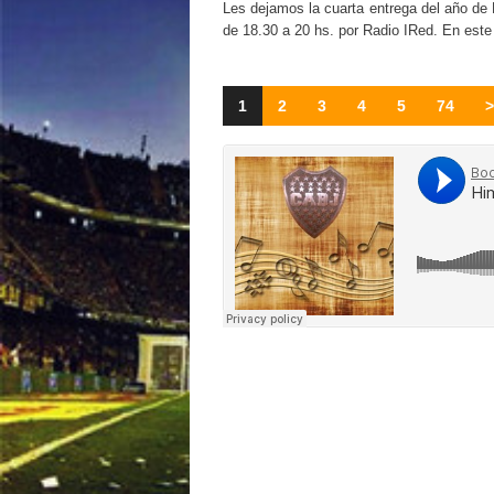
Les dejamos la cuarta entrega del año de
de 18.30 a 20 hs. por Radio IRed. En est
1
2
3
4
5
74
>