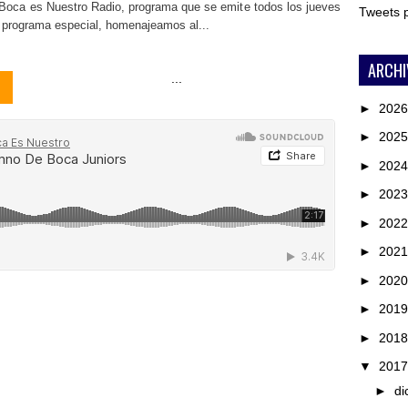
 Boca es Nuestro Radio, programa que se emite todos los jueves
Tweets
e programa especial, homenajeamos al...
ARCHI
...
►
202
►
202
►
202
►
202
►
202
►
202
►
202
►
201
►
201
▼
201
►
di