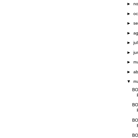
►
n
►
oc
►
se
►
a
►
ju
►
ju
►
m
►
ab
▼
m
BO
BO
BO
BO