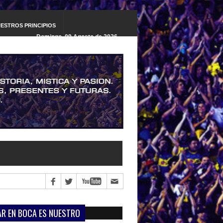
ESTROS PRINCIPIOS
Domingo, 09 Agosto de 2026
»
Newell's Old Boys vs. Boca Juniors, la previa
»
O'Higgins vs. Boca Juniors, la previa
R EN BOCA ES NUESTRO