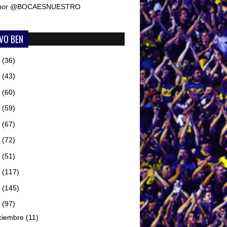
 por @BOCAESNUESTRO
VO BEN
6
(36)
5
(43)
4
(60)
3
(59)
2
(67)
1
(72)
0
(51)
9
(117)
8
(145)
7
(97)
ciembre
(11)