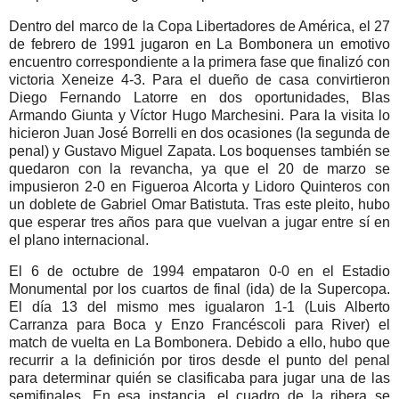
Dentro del marco de la Copa Libertadores de América, el 27
de febrero de 1991 jugaron en La Bombonera un emotivo
encuentro correspondiente a la primera fase que finalizó con
victoria Xeneize 4-3. Para el dueño de casa convirtieron
Diego Fernando Latorre en dos oportunidades, Blas
Armando Giunta y Víctor Hugo Marchesini. Para la visita lo
hicieron Juan José Borrelli en dos ocasiones (la segunda de
penal) y Gustavo Miguel Zapata. Los boquenses también se
quedaron con la revancha, ya que el 20 de marzo se
impusieron 2-0 en Figueroa Alcorta y Lidoro Quinteros con
un doblete de Gabriel Omar Batistuta. Tras este pleito, hubo
que esperar tres años para que vuelvan a jugar entre sí en
el plano internacional.
El 6 de octubre de 1994 empataron 0-0 en el Estadio
Monumental por los cuartos de final (ida) de la Supercopa.
El día 13 del mismo mes igualaron 1-1 (Luis Alberto
Carranza para Boca y Enzo Francéscoli para River) el
match de vuelta en La Bombonera. Debido a ello, hubo que
recurrir a la definición por tiros desde el punto del penal
para determinar quién se clasificaba para jugar una de las
semifinales. En esa instancia, el cuadro de la ribera se