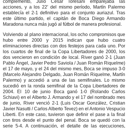
complemento, Julio César Toresani emparejaba las
acciones, y a los 22’ del mismo período, Martín Palermo
establecía el 2-1 definitivo para el conjunto auriazul. Tras
este último partido, el capitán de Boca Diego Armando
Maradona nunca más jugó al fútbol de manera profesional.
Volviendo al plano internacional, los ocho compromisos que
hubo entre 2000 y 2015 indican que hubo cuatro
eliminaciones directas con dos festejos para cada uno. Por
los cuartos de final de la Copa Libertadores de 2000, los
dos vencieron en condición de local. River ganó 2-1 (Juan
Pablo Ángel, Javier Pedro Saviola / Juan Román Riquelme)
el 17 de mayo, y el 24 del mismo mes, Boca se impuso 3-0
(Marcelo Alejandro Delgado, Juan Román Riquelme, Martín
Palermo) y accedió a una de las semifinales. Lo mismo
sucedió en la ronda semifinal de la Copa Libertadores de
2004. El 10 de junio Boca ganó 1-0 (Rolando Carlos
Schiavi) en el Alberto J. Armando y el 17 del nombrado mes
de junio, River venció 2-1 (Luis Oscar González, Cristian
Javier Nasutti / Carlos Alberto Tevez) en el Antonio Vespucio
Liberti. En este caso, tuvieron que definir el pase a la final
con tiros desde el punto del penal. Boca se quedó con la
serie 5-4. A continuación, el detalle de las ejecuciones,