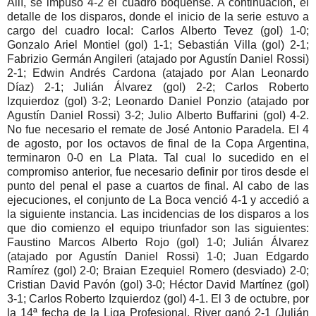
Allí, se impuso 4-2 el cuadro boquense. A continuación, el
detalle de los disparos, donde el inicio de la serie estuvo a
cargo del cuadro local: Carlos Alberto Tevez (gol) 1-0;
Gonzalo Ariel Montiel (gol) 1-1; Sebastián Villa (gol) 2-1;
Fabrizio Germán Angileri (atajado por Agustín Daniel Rossi)
2-1; Edwin Andrés Cardona (atajado por Alan Leonardo
Díaz) 2-1; Julián Álvarez (gol) 2-2; Carlos Roberto
Izquierdoz (gol) 3-2; Leonardo Daniel Ponzio (atajado por
Agustín Daniel Rossi) 3-2; Julio Alberto Buffarini (gol) 4-2.
No fue necesario el remate de José Antonio Paradela. El 4
de agosto, por los octavos de final de la Copa Argentina,
terminaron 0-0 en La Plata. Tal cual lo sucedido en el
compromiso anterior, fue necesario definir por tiros desde el
punto del penal el pase a cuartos de final. Al cabo de las
ejecuciones, el conjunto de La Boca venció 4-1 y accedió a
la siguiente instancia. Las incidencias de los disparos a los
que dio comienzo el equipo triunfador son las siguientes:
Faustino Marcos Alberto Rojo (gol) 1-0; Julián Álvarez
(atajado por Agustín Daniel Rossi) 1-0; Juan Edgardo
Ramírez (gol) 2-0; Braian Ezequiel Romero (desviado) 2-0;
Cristian David Pavón (gol) 3-0; Héctor David Martínez (gol)
3-1; Carlos Roberto Izquierdoz (gol) 4-1. El 3 de octubre, por
la 14ª fecha de la Liga Profesional, River ganó 2-1 (Julián