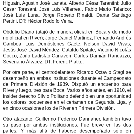
Higuaín, Agustín José Lanata, Alberto César Tarantini; Julio
César Toresani, José Luis Villarreal, Fabio Mario Talarico;
José Luis Luna, Jorge Roberto Rinaldi, Dante Santiago
Pertini. DT: Héctor Rodolfo Veira.
Obdulio Diano (atajó de manera oficial en Boca y de modo
no oficial en River); Jorge Daniel Martínez, Fernando Andrés
Gamboa, Luis Demóstenes Gaete, Nelson David Vivas;
Jesús José David Méndez, Cataldo Spitale, Victorio Nicolás
Cocco; Zoilo Ladislao Canaveri, Carlos Damián Randazzo,
Severiano Álvarez. DT: Ferenc Platko.
Por otra parte, el centrodelantero Ricardo Octavio Stagi se
desempeñó en ambas instituciones durante el Campeonato
de Primera División de 1939. Disputó un encuentro para
River y luego, tres para Boca. Varios años antes, en 1910, el
insider derecho Silvio Politano defendió en una oportunidad
los colores boquenses en el certamen de Segunda Liga, y
en cinco ocasiones los de River en Primera División.
Otro atacante, Guillermo Federico Dannaher, también tuvo
su paso por ambas instituciones. Fue breve en las dos
partes. Y más allá de haberse desempeñado sólo en