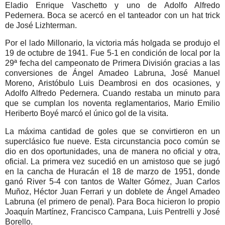
Eladio Enrique Vaschetto y uno de Adolfo Alfredo
Pedernera. Boca se acercó en el tanteador con un hat trick
de José Lizhterman.
Por el lado Millonario, la victoria más holgada se produjo el
19 de octubre de 1941. Fue 5-1 en condición de local por la
29ª fecha del campeonato de Primera División gracias a las
conversiones de Ángel Amadeo Labruna, José Manuel
Moreno, Aristóbulo Luis Deambrosi en dos ocasiones, y
Adolfo Alfredo Pedernera. Cuando restaba un minuto para
que se cumplan los noventa reglamentarios, Mario Emilio
Heriberto Boyé marcó el único gol de la visita.
La máxima cantidad de goles que se convirtieron en un
superclásico fue nueve. Esta circunstancia poco común se
dio en dos oportunidades, una de manera no oficial y otra,
oficial. La primera vez sucedió en un amistoso que se jugó
en la cancha de Huracán el 18 de marzo de 1951, donde
ganó River 5-4 con tantos de Walter Gómez, Juan Carlos
Muñoz, Héctor Juan Ferrari y un doblete de Ángel Amadeo
Labruna (el primero de penal). Para Boca hicieron lo propio
Joaquín Martínez, Francisco Campana, Luis Pentrelli y José
Borello.