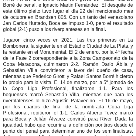
Borré de penal, e Ignacio Martín Fernández. El desquite de
este último pleito tuvo lugar el día 22 del mencionado mes
de octubre en Brandsen 805. Con un tanto del venezolano
Jan Carlos Hurtado, Boca se impuso 1-0, pero el resultado
global (2-1) puso a los riverplanteses en la final.
Jugaron cinco veces en 2021. Las tres primeras en La
Bombonera, la siguiente en el Estadio Ciudad de La Plata, y
la restante en el Monumental. El 2 de enero, por la 4ª fecha
de la Fase 2 correspondiente a la Zona Campeonato de la
Copa Maradona, culminaron 2-2. Ramón Darío Ábila y
Sebastián Villa convirtieron a favor del dueño de casa,
mientras que Federico Girotti y Rafael Santos Borré hicieron
lo propio para la visita. El 14 de marzo, por la 5ª jornada de
la Copa Liga Profesional, finalizaron 1-1. Para los
boquenses marcó Sebastián Villa, mientras que para los
riverplatenses lo hizo Agustín Palavecino. El 16 de mayo,
por los cuartos de final de la nombrada Copa Liga
Profesional, repitieron el 1-1. Carlos Alberto Tevez marcó
para Boca y Julián Álvarez convirtió para River. Dada la
igualdad, hubo que recurrir a la definición por tiros desde el
punto del penal para determinar uno de los semifinalistas.