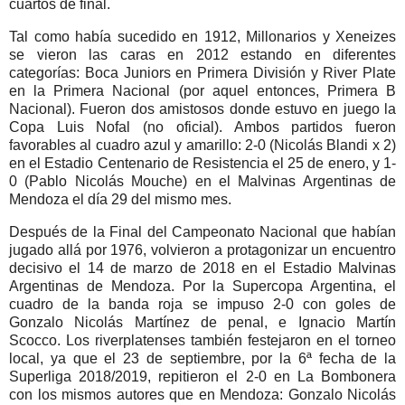
cuartos de final.
Tal como había sucedido en 1912, Millonarios y Xeneizes
se vieron las caras en 2012 estando en diferentes
categorías: Boca Juniors en Primera División y River Plate
en la Primera Nacional (por aquel entonces, Primera B
Nacional). Fueron dos amistosos donde estuvo en juego la
Copa Luis Nofal (no oficial). Ambos partidos fueron
favorables al cuadro azul y amarillo: 2-0 (Nicolás Blandi x 2)
en el Estadio Centenario de Resistencia el 25 de enero, y 1-
0 (Pablo Nicolás Mouche) en el Malvinas Argentinas de
Mendoza el día 29 del mismo mes.
Después de la Final del Campeonato Nacional que habían
jugado allá por 1976, volvieron a protagonizar un encuentro
decisivo el 14 de marzo de 2018 en el Estadio Malvinas
Argentinas de Mendoza. Por la Supercopa Argentina, el
cuadro de la banda roja se impuso 2-0 con goles de
Gonzalo Nicolás Martínez de penal, e Ignacio Martín
Scocco. Los riverplatenses también festejaron en el torneo
local, ya que el 23 de septiembre, por la 6ª fecha de la
Superliga 2018/2019, repitieron el 2-0 en La Bombonera
con los mismos autores que en Mendoza: Gonzalo Nicolás