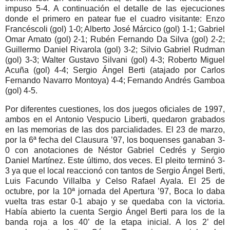
impuso 5-4. A continuación el detalle de las ejecuciones
donde el primero en patear fue el cuadro visitante: Enzo
Francéscoli (gol) 1-0; Alberto José Márcico (gol) 1-1; Gabriel
Omar Amato (gol) 2-1; Rubén Fernando Da Silva (gol) 2-2;
Guillermo Daniel Rivarola (gol) 3-2; Silvio Gabriel Rudman
(gol) 3-3; Walter Gustavo Silvani (gol) 4-3; Roberto Miguel
Acuña (gol) 4-4; Sergio Ángel Berti (atajado por Carlos
Fernando Navarro Montoya) 4-4; Fernando Andrés Gamboa
(gol) 4-5.
Por diferentes cuestiones, los dos juegos oficiales de 1997,
ambos en el Antonio Vespucio Liberti, quedaron grabados
en las memorias de las dos parcialidades. El 23 de marzo,
por la 6ª fecha del Clausura ’97, los boquenses ganaban 3-
0 con anotaciones de Néstor Gabriel Cedrés y Sergio
Daniel Martínez. Este último, dos veces. El pleito terminó 3-
3 ya que el local reaccionó con tantos de Sergio Ángel Berti,
Luis Facundo Villalba y Celso Rafael Ayala. El 25 de
octubre, por la 10ª jornada del Apertura ’97, Boca lo daba
vuelta tras estar 0-1 abajo y se quedaba con la victoria.
Había abierto la cuenta Sergio Ángel Berti para los de la
banda roja a los 40’ de la etapa inicial. A los 2’ del