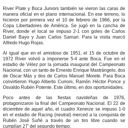
River Plate y Boca Juniors también se vieron las caras de
manera oficial en el plano internacional. En ese terreno, lo
hicieron por primera vez el 10 de febrero de 1966, por la
Copa Libertadores de América. Se jugó en la cancha de
River, donde el local se impuso 2-1 con goles de Carlos
Daniel Bayo y Juan Carlos Sarnari. Para la visita marcó
Alfredo Hugo Rojas.
Al igual que en el amistoso de 1951, el 15 de octubre de
1972 River volvió a imponerse 5-4 ante Boca. Fue en el
estadio de Vélez por la jornada inaugural del Campeonato
Nacional, con un tanto de Ernesto Enrique Mastrángelo, dos
de Oscar Más y dos de Carlos Manuel Morete. Para Boca
convirtieron Hugo Alberto Curioni, Ramón Héctor Ponce y
Osvaldo Rubén Potente. Este último, en dos oportunidades.
Poco antes de las fiestas navideñas de 1976,
protagonizaron la final del Campeonato Nacional. El 22 de
diciembre de aquel año, el cuadro Xeneize se impuso 1-0
en el estadio de Racing (neutral) merced a la conquista de
Rubén José Suñé a través de un tiro libre cuando se
cumplían 27’ del segundo tiempo.