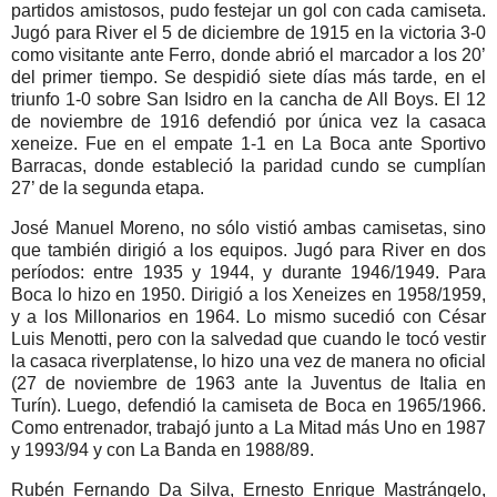
partidos amistosos, pudo festejar un gol con cada camiseta.
Jugó para River el 5 de diciembre de 1915 en la victoria 3-0
como visitante ante Ferro, donde abrió el marcador a los 20’
del primer tiempo. Se despidió siete días más tarde, en el
triunfo 1-0 sobre San Isidro en la cancha de All Boys. El 12
de noviembre de 1916 defendió por única vez la casaca
xeneize. Fue en el empate 1-1 en La Boca ante Sportivo
Barracas, donde estableció la paridad cundo se cumplían
27’ de la segunda etapa.
José Manuel Moreno, no sólo vistió ambas camisetas, sino
que también dirigió a los equipos. Jugó para River en dos
períodos: entre 1935 y 1944, y durante 1946/1949. Para
Boca lo hizo en 1950. Dirigió a los Xeneizes en 1958/1959,
y a los Millonarios en 1964. Lo mismo sucedió con César
Luis Menotti, pero con la salvedad que cuando le tocó vestir
la casaca riverplatense, lo hizo una vez de manera no oficial
(27 de noviembre de 1963 ante la Juventus de Italia en
Turín). Luego, defendió la camiseta de Boca en 1965/1966.
Como entrenador, trabajó junto a La Mitad más Uno en 1987
y 1993/94 y con La Banda en 1988/89.
Rubén Fernando Da Silva, Ernesto Enrique Mastrángelo,