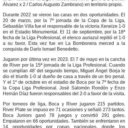
Álvarez x 2 / Carlos Augusto Zambrano) en territorio propio.
Durante 2022 se vieron las caras en dos oportunidades. El
20 de marzo, por la 7ª jornada de la Copa de la Liga,
Sebastián Villa fue el responsable de la victoria Xeneize 1-0
en el Estadio Monumental. El 11 de septiembre, por la 18ª
fecha de la Liga Profesional, el elenco auriazul repitió el 1-0
a su favor. Esta vez fue en La Bombonera merced a la
conquista de Darío Ismael Benedetto.
Jugaron por última vez en 2023. El 7 de mayo en la cancha
de River por la 15ª jornada de la Liga Profesional. Cuando
se cumplían 48’ del segundo tiempo, Miguel Ángel Borja le
dio el triunfo 1-0 al dueño de casa a través de un tiro penal.
Y el 1º de octubre en el estadio de Boca por la 7ª fecha de
la Copa Liga Profesional. José Salomón Rondón y Enzo
Hernán Díaz fueron responsables del 2-0 a favor de la visita.
Por torneos de liga, Boca y River jugaron 215 partidos.
River Plate se impuso en 71 ocasiones y señaló 273 tantos.
Boca Juniors ganó 78 juegos y convirtió 291 goles.
Empataron en 66 oportunidades. También se enfrentaron en
14 oportunidades por copas nacionales, donde los