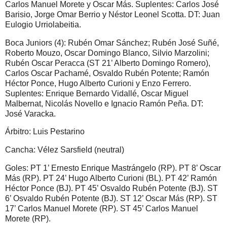
Carlos Manuel Morete y Oscar Más. Suplentes: Carlos José
Barisio, Jorge Omar Berrio y Néstor Leonel Scotta. DT: Juan
Eulogio Urriolabeitia.
Boca Juniors (4): Rubén Omar Sánchez; Rubén José Suñé,
Roberto Mouzo, Oscar Domingo Blanco, Silvio Marzolini;
Rubén Oscar Peracca (ST 21’ Alberto Domingo Romero),
Carlos Oscar Pachamé, Osvaldo Rubén Potente; Ramón
Héctor Ponce, Hugo Alberto Curioni y Enzo Ferrero.
Suplentes: Enrique Bernardo Vidallé, Oscar Miguel
Malbernat, Nicolás Novello e Ignacio Ramón Peña. DT:
José Varacka.
Árbitro: Luis Pestarino
Cancha: Vélez Sarsfield (neutral)
Goles: PT 1’ Ernesto Enrique Mastrángelo (RP). PT 8’ Oscar
Más (RP). PT 24’ Hugo Alberto Curioni (BL). PT 42’ Ramón
Héctor Ponce (BJ). PT 45’ Osvaldo Rubén Potente (BJ). ST
6’ Osvaldo Rubén Potente (BJ). ST 12’ Oscar Más (RP). ST
17’ Carlos Manuel Morete (RP). ST 45’ Carlos Manuel
Morete (RP).