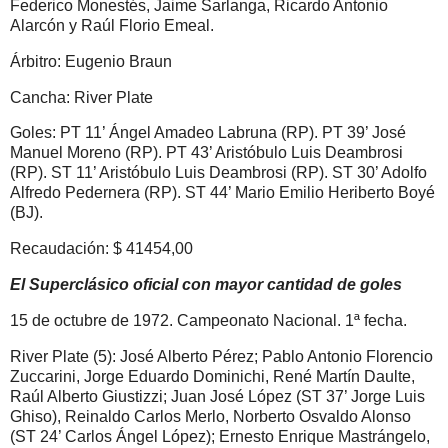
Federico Monestés, Jaime Sarlanga, Ricardo Antonio
Alarcón y Raúl Florio Emeal.
Árbitro: Eugenio Braun
Cancha: River Plate
Goles: PT 11’ Ángel Amadeo Labruna (RP). PT 39’ José
Manuel Moreno (RP). PT 43’ Aristóbulo Luis Deambrosi
(RP). ST 11’ Aristóbulo Luis Deambrosi (RP). ST 30’ Adolfo
Alfredo Pedernera (RP). ST 44’ Mario Emilio Heriberto Boyé
(BJ).
Recaudación: $ 41454,00
El Superclásico oficial con mayor cantidad de goles
15 de octubre de 1972. Campeonato Nacional. 1ª fecha.
River Plate (5): José Alberto Pérez; Pablo Antonio Florencio
Zuccarini, Jorge Eduardo Dominichi, René Martín Daulte,
Raúl Alberto Giustizzi; Juan José López (ST 37’ Jorge Luis
Ghiso), Reinaldo Carlos Merlo, Norberto Osvaldo Alonso
(ST 24’ Carlos Ángel López); Ernesto Enrique Mastrángelo,