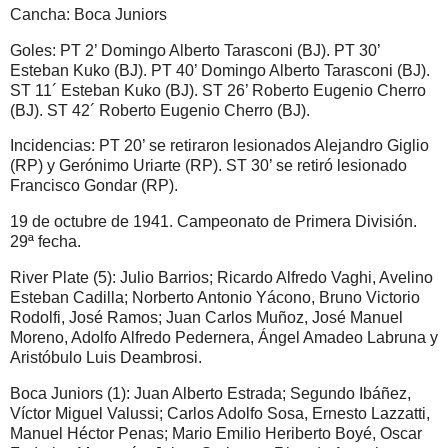
Cancha: Boca Juniors
Goles: PT 2’ Domingo Alberto Tarasconi (BJ). PT 30’
Esteban Kuko (BJ). PT 40’ Domingo Alberto Tarasconi (BJ).
ST 11´ Esteban Kuko (BJ). ST 26’ Roberto Eugenio Cherro
(BJ). ST 42´ Roberto Eugenio Cherro (BJ).
Incidencias: PT 20’ se retiraron lesionados Alejandro Giglio
(RP) y Gerónimo Uriarte (RP). ST 30’ se retiró lesionado
Francisco Gondar (RP).
19 de octubre de 1941. Campeonato de Primera División.
29ª fecha.
River Plate (5): Julio Barrios; Ricardo Alfredo Vaghi, Avelino
Esteban Cadilla; Norberto Antonio Yácono, Bruno Victorio
Rodolfi, José Ramos; Juan Carlos Muñoz, José Manuel
Moreno, Adolfo Alfredo Pedernera, Ángel Amadeo Labruna y
Aristóbulo Luis Deambrosi.
Boca Juniors (1): Juan Alberto Estrada; Segundo Ibáñez,
Víctor Miguel Valussi; Carlos Adolfo Sosa, Ernesto Lazzatti,
Manuel Héctor Penas; Mario Emilio Heriberto Boyé, Oscar