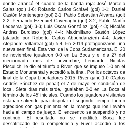
donde arrancó el cuadro de la banda roja: José Marcelo
Salas (gol) 1-0; Rolando Carlos Schiavi (gol) 1-1; Daniel
Gastón Montenegro (gol) 2-1; Pablo Sebastián Álvarez (gol)
2-2; Fernando Ezequiel Cavenaghi (gol) 3-2; Pablo Martín
Ledesma (gol) 3-3; Luis Oscar González (gol) 4-3; Nicolás
Andrés Burdisso (gol) 4-4; Maximiliano Gastón López
(atajado por Roberto Carlos Abbondanzieri) 4-4; Javier
Alejandro Villarreal (gol) 5-4. En 2014 protagonizaron una
nueva semifinal. Esta vez, de la Copa Sudamericana. El 20
de noviembre igualaron 0-0 en La Boca y el día 27 del
mencionado mes de noviembre, Leonardo Nicolás
Pisculichi le dio el triunfo a River, que se impuso 1-0 en el
Estadio Monumental y accedió a la final. Por los octavos de
final de la Copa Libertadores 2015, River ganó 1-0 (Carlos
Andrés Sánchez de penal) el 7 de mayo en condición de
local. Siete días más tarde, igualaban 0-0 en La Boca al
término de los 45’ iniciales. Cuando los jugadores visitantes
estaban saliendo para disputar el segundo tiempo, fueron
agredidos con gas pimienta en la manga que los llevaba
hacia el campo de juego. El encuentro se suspendió y no
continuó. El resultado no se modificó. Boca fue
descalificado de la competencia y River accedió a los