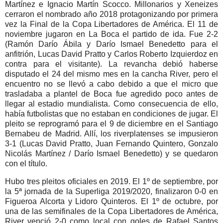
Martínez e Ignacio Martín Scocco. Millonarios y Xeneizes
cerraron el nombrado año 2018 protagonizando por primera
vez la Final de la Copa Libertadores de América. El 11 de
noviembre jugaron en La Boca el partido de ida. Fue 2-2
(Ramón Darío Ábila y Darío Ismael Benedetto para el
anfitrión, Lucas David Pratto y Carlos Roberto Izquierdoz en
contra para el visitante). La revancha debió haberse
disputado el 24 del mismo mes en la cancha River, pero el
encuentro no se llevó a cabo debido a que el micro que
trasladaba a plantel de Boca fue agredido poco antes de
llegar al estadio mundialista. Como consecuencia de ello,
había futbolistas que no estaban en condiciones de jugar. El
pleito se reprogramó para el 9 de diciembre en el Santiago
Bernabeu de Madrid. Allí, los riverplatenses se impusieron
3-1 (Lucas David Pratto, Juan Fernando Quintero, Gonzalo
Nicolás Martínez / Darío Ismael Benedetto) y se quedaron
con el título.
Hubo tres pleitos oficiales en 2019. El 1º de septiembre, por
la 5ª jornada de la Superliga 2019/2020, finalizaron 0-0 en
Figueroa Alcorta y Lidoro Quinteros. El 1º de octubre, por
una de las semifinales de la Copa Libertadores de América,
River venció 2-0 como local con goles de Rafael Santos