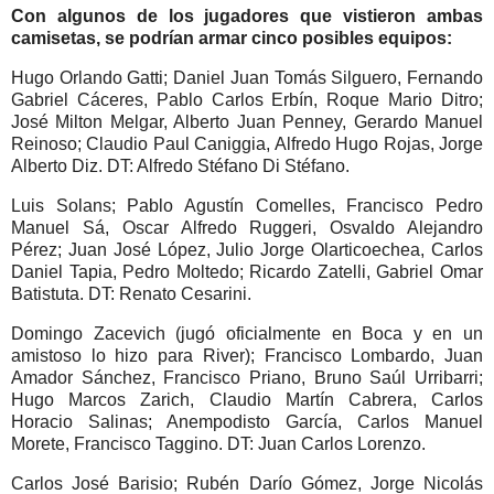
Con algunos de los jugadores que vistieron ambas
camisetas, se podrían armar cinco posibles equipos:
Hugo Orlando Gatti; Daniel Juan Tomás Silguero, Fernando
Gabriel Cáceres, Pablo Carlos Erbín, Roque Mario Ditro;
José Milton Melgar, Alberto Juan Penney, Gerardo Manuel
Reinoso; Claudio Paul Caniggia, Alfredo Hugo Rojas, Jorge
Alberto Diz. DT: Alfredo Stéfano Di Stéfano.
Luis Solans; Pablo Agustín Comelles, Francisco Pedro
Manuel Sá, Oscar Alfredo Ruggeri, Osvaldo Alejandro
Pérez; Juan José López, Julio Jorge Olarticoechea, Carlos
Daniel Tapia, Pedro Moltedo; Ricardo Zatelli, Gabriel Omar
Batistuta. DT: Renato Cesarini.
Domingo Zacevich (jugó oficialmente en Boca y en un
amistoso lo hizo para River); Francisco Lombardo, Juan
Amador Sánchez, Francisco Priano, Bruno Saúl Urribarri;
Hugo Marcos Zarich, Claudio Martín Cabrera, Carlos
Horacio Salinas; Anempodisto García, Carlos Manuel
Morete, Francisco Taggino. DT: Juan Carlos Lorenzo.
Carlos José Barisio; Rubén Darío Gómez, Jorge Nicolás