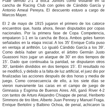
Plate derrotó 2-1 a Boca Juniors como visitante en la
cancha de Racing Club con goles de Cándido García y
Antonio Ameal Pereyra. El descuento estuvo a cargo de
Marcos Mayer.
El 2 de mayo de 1915 jugaron el primero de los catorce
encuentros que, hasta ahora, llevan disputados por copas
nacionales. Por la primera fase de Copa Competencia,
empataron 1-1 en la cancha de Boca. Ambos goles fueron
señalados en la etapa inicial. A los 35’ Enrique Colla puso
en ventaja al anfitrión. Lo igualó Cándido García a los 39’.
Como debía haber un ganador, el árbitro Germán Justo
Guassoni hizo jugar un alargue de 30’ en dos tiempos de
15’. Dado que continuaba la paridad, se disputaron otros
30’, también divididos en dos tiempos 15’. El resultado no
se modificó, y debido a la falta de luz artificial, el juez dio por
finalizadas las acciones después de dos horas y media de
juego. Como consecuencia de ello, a los siete días se
vieron nuevamente las caras en el campo de juego de
Gimnasia y Esgrima de Buenos Aires. Allí, ganó River 4-2
con tantos de Arturo Alejandro Chiappe de penal, Heriberto
Simmons de tiro libre, Alberto Juan Penney y Manuel Fraga.
Enrique Bertolini y Balbino Ochoa, de penal, achicaron la