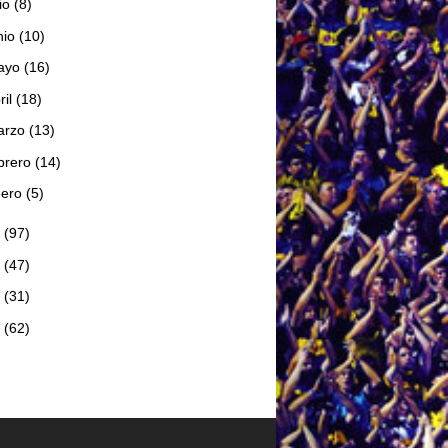
lio
(8)
nio
(10)
ayo
(16)
ril
(18)
arzo
(13)
brero
(14)
nero
(5)
7
(97)
6
(47)
5
(31)
4
(62)