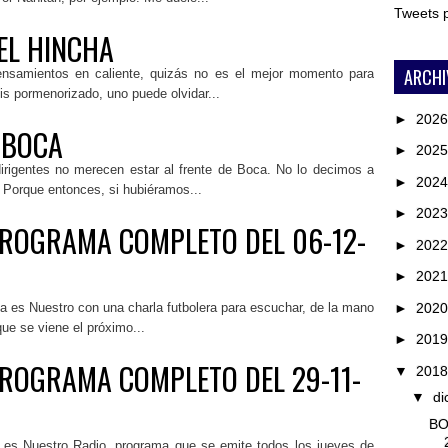
Tweets
DEL HINCHA
ARCHI
nsamientos en caliente, quizás no es el mejor momento para
sis pormenorizado, uno puede olvidar...
►
202
 BOCA
►
202
rigentes no merecen estar al frente de Boca. No lo decimos a
►
202
 Porque entonces, si hubiéramos...
►
202
PROGRAMA COMPLETO DEL 06-12-
►
202
►
202
►
202
es Nuestro con una charla futbolera para escuchar, de la mano
que se viene el próximo...
►
201
PROGRAMA COMPLETO DEL 29-11-
▼
201
▼
di
BO
es Nuestro Radio, programa que se emite todos los jueves de