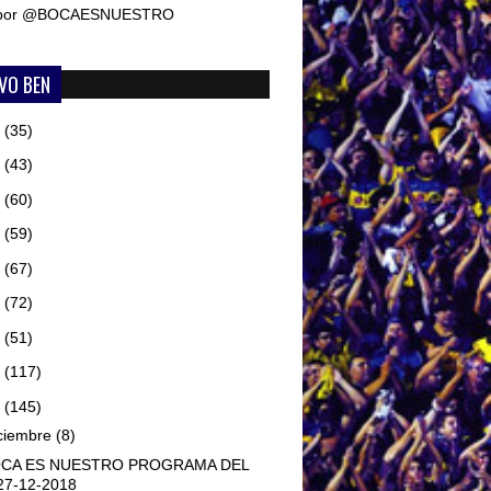
 por @BOCAESNUESTRO
VO BEN
6
(35)
5
(43)
4
(60)
3
(59)
2
(67)
1
(72)
0
(51)
9
(117)
8
(145)
ciembre
(8)
CA ES NUESTRO PROGRAMA DEL
27-12-2018