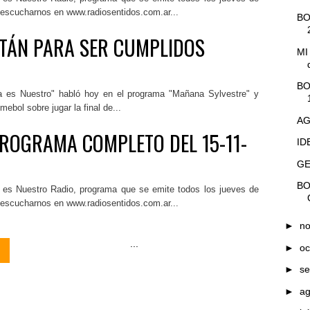
 escucharnos en www.radiosentidos.com.ar...
BO
TÁN PARA SER CUMPLIDOS
MI
BO
 es Nuestro" habló hoy en el programa "Mañana Sylvestre" y
ebol sobre jugar la final de...
AG
PROGRAMA COMPLETO DEL 15-11-
ID
GE
BO
es Nuestro Radio, programa que se emite todos los jueves de
 escucharnos en www.radiosentidos.com.ar...
►
n
...
►
oc
►
se
►
a