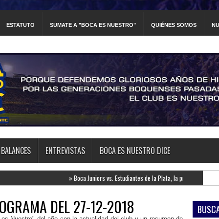
ESTATUTO
SUMATE A "BOCA ES NUESTRO"
QUIÉNES SOMOS
NU
BALANCES
ENTREVISTAS
BOCA ES NUESTRO DICE
»
Boca Juniors vs. Estudiantes de la Plata, la previa
»
Newell's Old
OGRAMA DEL 27-12-2018
BUSCA
es Nuestro" del año con la actualidad del club y un resumen de