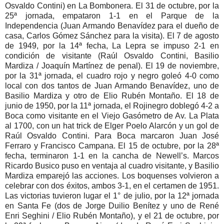
Osvaldo Contini) en La Bombonera. El 31 de octubre, por la
25ª jornada, empataron 1-1 en el Parque de la
Independencia (Juan Armando Benavídez para el dueño de
casa, Carlos Gómez Sánchez para la visita). El 7 de agosto
de 1949, por la 14ª fecha, La Lepra se impuso 2-1 en
condición de visitante (Raúl Osvaldo Contini, Basilio
Mardiza / Joaquín Martínez de penal). El 19 de noviembre,
por la 31ª jornada, el cuadro rojo y negro goleó 4-0 como
local con dos tantos de Juan Armando Benavídez, uno de
Basilio Mardiza y otro de Elio Rubén Montaño. El 18 de
junio de 1950, por la 11ª jornada, el Rojinegro doblegó 4-2 a
Boca como visitante en el Viejo Gasómetro de Av. La Plata
al 1700, con un hat trick de Elger Poelo Alarcón y un gol de
Raúl Osvaldo Contini. Para Boca marcaron Juan José
Ferraro y Francisco Campana. El 15 de octubre, por la 28ª
fecha, terminaron 1-1 en la cancha de Newell’s. Marcos
Ricardo Busico puso en ventaja al cuadro visitante, y Basilio
Mardiza emparejó las acciones. Los boquenses volvieron a
celebrar con dos éxitos, ambos 3-1, en el certamen de 1951.
Las victorias tuvieron lugar el 1° de julio, por la 12ª jornada
en Santa Fe (dos de Jorge Duilio Benítez y uno de René
Enri Seghini / Elio Rubén Montaño), y el 21 de octubre, por