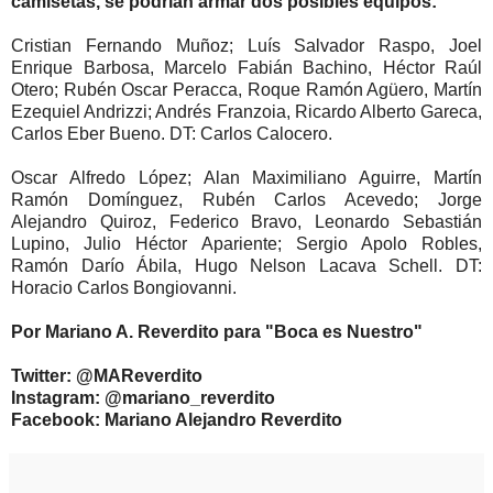
camisetas, se podrían armar dos posibles equipos:
Cristian Fernando Muñoz; Luís Salvador Raspo, Joel
Enrique Barbosa, Marcelo Fabián Bachino, Héctor Raúl
Otero; Rubén Oscar Peracca, Roque Ramón Agüero, Martín
Ezequiel Andrizzi; Andrés Franzoia, Ricardo Alberto Gareca,
Carlos Eber Bueno. DT: Carlos Calocero.
Oscar Alfredo López; Alan Maximiliano Aguirre, Martín
Ramón Domínguez, Rubén Carlos Acevedo; Jorge
Alejandro Quiroz, Federico Bravo, Leonardo Sebastián
Lupino, Julio Héctor Apariente; Sergio Apolo Robles,
Ramón Darío Ábila, Hugo Nelson Lacava Schell. DT:
Horacio Carlos Bongiovanni.
Por Mariano A. Reverdito para "Boca es Nuestro"
Twitter: @MAReverdito
Instagram: @mariano_reverdito
Facebook: Mariano Alejandro Reverdito