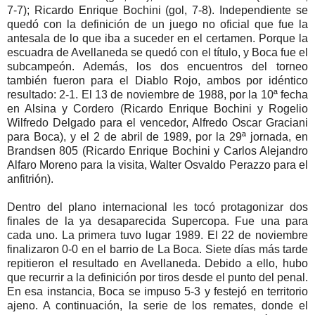
7-7); Ricardo Enrique Bochini (gol, 7-8). Independiente se
quedó con la definición de un juego no oficial que fue la
antesala de lo que iba a suceder en el certamen. Porque la
escuadra de Avellaneda se quedó con el título, y Boca fue el
subcampeón. Además, los dos encuentros del torneo
también fueron para el Diablo Rojo, ambos por idéntico
resultado: 2-1. El 13 de noviembre de 1988, por la 10ª fecha
en Alsina y Cordero (Ricardo Enrique Bochini y Rogelio
Wilfredo Delgado para el vencedor, Alfredo Oscar Graciani
para Boca), y el 2 de abril de 1989, por la 29ª jornada, en
Brandsen 805 (Ricardo Enrique Bochini y Carlos Alejandro
Alfaro Moreno para la visita, Walter Osvaldo Perazzo para el
anfitrión).
Dentro del plano internacional les tocó protagonizar dos
finales de la ya desaparecida Supercopa. Fue una para
cada uno. La primera tuvo lugar 1989. El 22 de noviembre
finalizaron 0-0 en el barrio de La Boca. Siete días más tarde
repitieron el resultado en Avellaneda. Debido a ello, hubo
que recurrir a la definición por tiros desde el punto del penal.
En esa instancia, Boca se impuso 5-3 y festejó en territorio
ajeno. A continuación, la serie de los remates, donde el