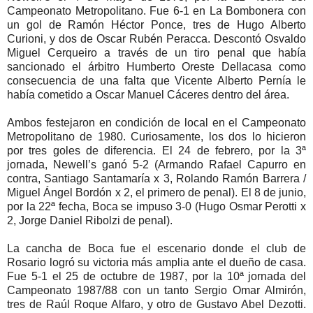
Campeonato Metropolitano. Fue 6-1 en La Bombonera con
un gol de Ramón Héctor Ponce, tres de Hugo Alberto
Curioni, y dos de Oscar Rubén Peracca. Descontó Osvaldo
Miguel Cerqueiro a través de un tiro penal que había
sancionado el árbitro Humberto Oreste Dellacasa como
consecuencia de una falta que Vicente Alberto Pernía le
había cometido a Oscar Manuel Cáceres dentro del área.
Ambos festejaron en condición de local en el Campeonato
Metropolitano de 1980. Curiosamente, los dos lo hicieron
por tres goles de diferencia. El 24 de febrero, por la 3ª
jornada, Newell’s ganó 5-2 (Armando Rafael Capurro en
contra, Santiago Santamaría x 3, Rolando Ramón Barrera /
Miguel Ángel Bordón x 2, el primero de penal). El 8 de junio,
por la 22ª fecha, Boca se impuso 3-0 (Hugo Osmar Perotti x
2, Jorge Daniel Ribolzi de penal).
La cancha de Boca fue el escenario donde el club de
Rosario logró su victoria más amplia ante el dueño de casa.
Fue 5-1 el 25 de octubre de 1987, por la 10ª jornada del
Campeonato 1987/88 con un tanto Sergio Omar Almirón,
tres de Raúl Roque Alfaro, y otro de Gustavo Abel Dezotti.