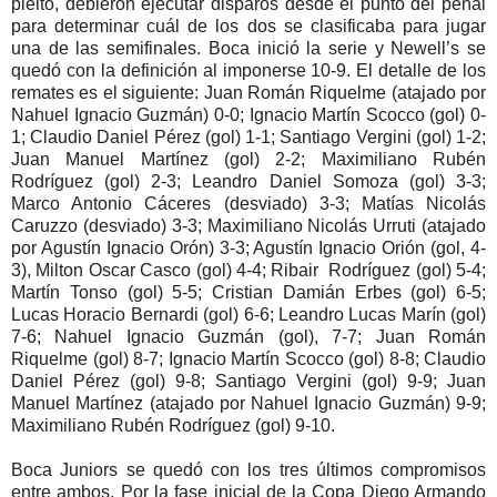
pleito, debieron ejecutar disparos desde el punto del penal
para determinar cuál de los dos se clasificaba para jugar
una de las semifinales. Boca inició la serie y Newell’s se
quedó con la definición al imponerse 10-9. El detalle de los
remates es el siguiente: Juan Román Riquelme (atajado por
Nahuel Ignacio Guzmán) 0-0; Ignacio Martín Scocco (gol) 0-
1; Claudio Daniel Pérez (gol) 1-1; Santiago Vergini (gol) 1-2;
Juan Manuel Martínez (gol) 2-2; Maximiliano Rubén
Rodríguez (gol) 2-3; Leandro Daniel Somoza (gol) 3-3;
Marco Antonio Cáceres (desviado) 3-3; Matías Nicolás
Caruzzo (desviado) 3-3; Maximiliano Nicolás Urruti (atajado
por Agustín Ignacio Orón) 3-3; Agustín Ignacio Orión (gol, 4-
3), Milton Oscar Casco (gol) 4-4; Ribair Rodríguez (gol) 5-4;
Martín Tonso (gol) 5-5; Cristian Damián Erbes (gol) 6-5;
Lucas Horacio Bernardi (gol) 6-6; Leandro Lucas Marín (gol)
7-6; Nahuel Ignacio Guzmán (gol), 7-7; Juan Román
Riquelme (gol) 8-7; Ignacio Martín Scocco (gol) 8-8; Claudio
Daniel Pérez (gol) 9-8; Santiago Vergini (gol) 9-9; Juan
Manuel Martínez (atajado por Nahuel Ignacio Guzmán) 9-9;
Maximiliano Rubén Rodríguez (gol) 9-10.
Boca Juniors se quedó con los tres últimos compromisos
entre ambos. Por la fase inicial de la Copa Diego Armando