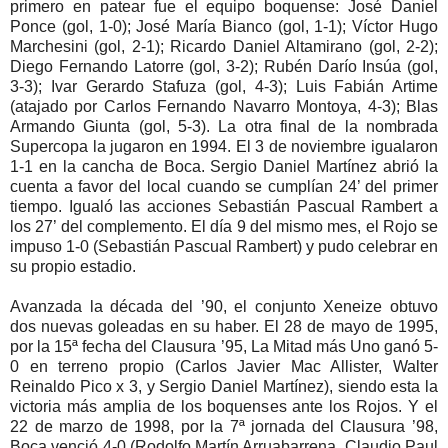
primero en patear fue el equipo boquense: José Daniel
Ponce (gol, 1-0); José María Bianco (gol, 1-1); Víctor Hugo
Marchesini (gol, 2-1); Ricardo Daniel Altamirano (gol, 2-2);
Diego Fernando Latorre (gol, 3-2); Rubén Darío Insúa (gol,
3-3); Ivar Gerardo Stafuza (gol, 4-3); Luis Fabián Artime
(atajado por Carlos Fernando Navarro Montoya, 4-3); Blas
Armando Giunta (gol, 5-3). La otra final de la nombrada
Supercopa la jugaron en 1994. El 3 de noviembre igualaron
1-1 en la cancha de Boca. Sergio Daniel Martínez abrió la
cuenta a favor del local cuando se cumplían 24’ del primer
tiempo. Igualó las acciones Sebastián Pascual Rambert a
los 27’ del complemento. El día 9 del mismo mes, el Rojo se
impuso 1-0 (Sebastián Pascual Rambert) y pudo celebrar en
su propio estadio.
Avanzada la década del ’90, el conjunto Xeneize obtuvo
dos nuevas goleadas en su haber. El 28 de mayo de 1995,
por la 15ª fecha del Clausura ’95, La Mitad más Uno ganó 5-
0 en terreno propio (Carlos Javier Mac Allister, Walter
Reinaldo Pico x 3, y Sergio Daniel Martínez), siendo esta la
victoria más amplia de los boquenses ante los Rojos. Y el
22 de marzo de 1998, por la 7ª jornada del Clausura ’98,
Boca venció 4-0 (Rodolfo Martín Arruabarrena, Claudio Paul