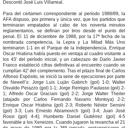
Descontó José Luis Villarreal.
Para del certamen correspondiente al período 1988/89, la
AFA dispuso, por primera y única vez, que los partidos que
terminaran empatados al cabo de los noventa minutos
reglamentarios, se definan por tiros desde el punto del
penal. El 11 de diciembre de 1988, por la 17ª fecha de la
nombrada competencia, la Lepra y La Mitad Más Uno
terminaron 1-1 en el Parque de la Independencia. Enrique
Oscar Hrabina había puesto en ventaja al cuadro visitante a
los 43’ del período inicial, y un cabezazo de Darío Javier
Franco estableció cifras definitivas al encuentro cuando se
cumplían 42’ del complemento. Tras el pitazo final de Carlos
Alfonso Espósito, se inició la serie de ejecuciones por parte
de Newell’s: Jorge Luis Luján Gabrich (gol) 1-0; Walter
Osvaldo Perazzo (gol) 1-1; Jorge Remigio Pautasso (gol) 2-
1; Alfredo Oscar Graciani (gol) 2-2; Jorge Walter Theiler
(atajado por Carlos Fernando Navarro Montoya) 2-2;
Enrique Oscar Hrabina (gol) 2-3; Roberto Néstor Sensini
(gol) 3-3; Luis Ernesto Abramovich (gol) 3-4; Juan José
Rossi (gol) 4-4); Humberto Daniel Gutiérrez (gol) 4-5
favorable a los Xeneizes. Cuando jugaron la revancha el 21
de mayo de 1989 por la 36ª jornada, protagonizaron el