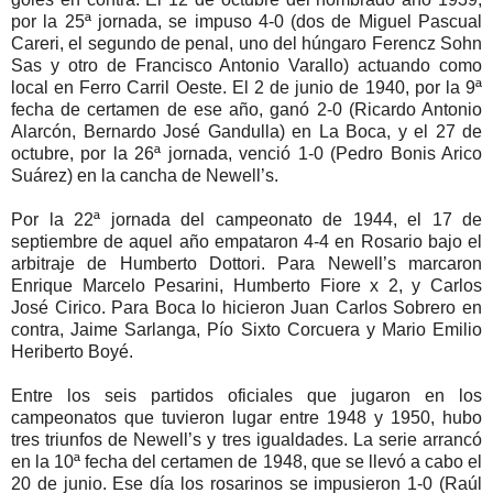
por la 25ª jornada, se impuso 4-0 (dos de Miguel Pascual
Careri, el segundo de penal, uno del húngaro Ferencz Sohn
Sas y otro de Francisco Antonio Varallo) actuando como
local en Ferro Carril Oeste. El 2 de junio de 1940, por la 9ª
fecha de certamen de ese año, ganó 2-0 (Ricardo Antonio
Alarcón, Bernardo José Gandulla) en La Boca, y el 27 de
octubre, por la 26ª jornada, venció 1-0 (Pedro Bonis Arico
Suárez) en la cancha de Newell’s.
Por la 22ª jornada del campeonato de 1944, el 17 de
septiembre de aquel año empataron 4-4 en Rosario bajo el
arbitraje de Humberto Dottori. Para Newell’s marcaron
Enrique Marcelo Pesarini, Humberto Fiore x 2, y Carlos
José Cirico. Para Boca lo hicieron Juan Carlos Sobrero en
contra, Jaime Sarlanga, Pío Sixto Corcuera y Mario Emilio
Heriberto Boyé.
Entre los seis partidos oficiales que jugaron en los
campeonatos que tuvieron lugar entre 1948 y 1950, hubo
tres triunfos de Newell’s y tres igualdades. La serie arrancó
en la 10ª fecha del certamen de 1948, que se llevó a cabo el
20 de junio. Ese día los rosarinos se impusieron 1-0 (Raúl