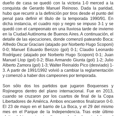
dueño de casa se quedó con la victoria 1-0 merced a la
conquista de Gerardo Manuel Reinoso. Dada la paridad,
hubo que recurrir a la definición por tiros desde el punto del
penal para definir el título de la temporada 1990/91. En
dicha instancia, el cuadro rojo y negro se impuso 3-1 y se
quedó con el campeonato en una lluviosa tarde de invierno
en la Ciudad Autónoma de Buenos Aires. A continuación, el
detalle de las ejecuciones, donde comenzó pateando Boca:
Alfredo Oscar Graciani (atajado por Norberto Hugo Scoponi)
0-0; Manuel Eduardo Berizzo (gol) 0-1; Claudio Leonardo
Rodríguez (atajado por Norberto Hugo Scoponi) 0-1; Juan
Manuel Llop (gol) 0-2; Blas Armando Giunta (gol) 1-2; Julio
Alberto Zamora (gol) 1-3; Walter Reinaldo Pico (desviado) 1-
3. A partir de 1991/1992 volvió a cambiar la reglamentación
y comenzó a haber dos campeones por temporada.
Son sólo dos los partidos que jugaron Boquenses y
Rojinegros dentro del plano internacional. Fue en 2013,
cuando se cruzaron por los cuartos de final de la Copa
Libertadores de América. Ambos encuentros finalizaron 0-0.
El 23 de mayo en el barrio de La Boca, y el 29 del mismo
mes en el Parque de la Independencia. Tras este último