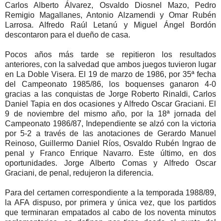
Carlos Alberto Álvarez, Osvaldo Diosnel Mazo, Pedro
Remigio Magallanes, Antonio Alzamendi y Omar Rubén
Larrosa. Alfredo Raúl Letanú y Miguel Ángel Bordón
descontaron para el dueño de casa.
Pocos años más tarde se repitieron los resultados
anteriores, con la salvedad que ambos juegos tuvieron lugar
en La Doble Visera. El 19 de marzo de 1986, por 35ª fecha
del Campeonato 1985/86, los boquenses ganaron 4-0
gracias a las conquistas de Jorge Roberto Rinaldi, Carlos
Daniel Tapia en dos ocasiones y Alfredo Oscar Graciani. El
9 de noviembre del mismo año, por la 18ª jornada del
Campeonato 1986/87, Independiente se alzó con la victoria
por 5-2 a través de las anotaciones de Gerardo Manuel
Reinoso, Guillermo Daniel Ríos, Osvaldo Rubén Ingrao de
penal y Franco Enrique Navarro. Este último, en dos
oportunidades. Jorge Alberto Comas y Alfredo Oscar
Graciani, de penal, redujeron la diferencia.
Para del certamen correspondiente a la temporada 1988/89,
la AFA dispuso, por primera y única vez, que los partidos
que terminaran empatados al cabo de los noventa minutos