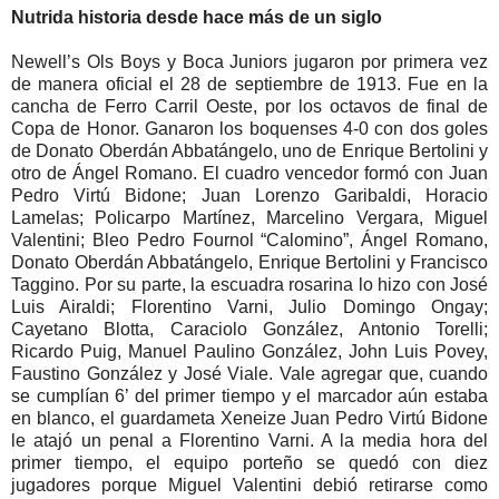
Nutrida historia desde hace más de un siglo
Newell’s Ols Boys y Boca Juniors jugaron por primera vez
de manera oficial el 28 de septiembre de 1913. Fue en la
cancha de Ferro Carril Oeste, por los octavos de final de
Copa de Honor. Ganaron los boquenses 4-0 con dos goles
de Donato Oberdán Abbatángelo, uno de Enrique Bertolini y
otro de Ángel Romano. El cuadro vencedor formó con Juan
Pedro Virtú Bidone; Juan Lorenzo Garibaldi, Horacio
Lamelas; Policarpo Martínez, Marcelino Vergara, Miguel
Valentini; Bleo Pedro Fournol “Calomino”, Ángel Romano,
Donato Oberdán Abbatángelo, Enrique Bertolini y Francisco
Taggino. Por su parte, la escuadra rosarina lo hizo con José
Luis Airaldi; Florentino Varni, Julio Domingo Ongay;
Cayetano Blotta, Caraciolo González, Antonio Torelli;
Ricardo Puig, Manuel Paulino González, John Luis Povey,
Faustino González y José Viale. Vale agregar que, cuando
se cumplían 6’ del primer tiempo y el marcador aún estaba
en blanco, el guardameta Xeneize Juan Pedro Virtú Bidone
le atajó un penal a Florentino Varni. A la media hora del
primer tiempo, el equipo porteño se quedó con diez
jugadores porque Miguel Valentini debió retirarse como