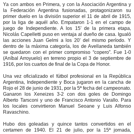
Ya con ambos en Primera, y con la Asociación Argentina y
la Federación Argentina fusionadas, protagonizaron su
primer duelo en la división superior el 11 de abril de 1915,
por la liga de aquél año. Empataron 1-1 en el campo de
juego de Independiente. A los 15’ de la primera etapa,
Nicolás Capelletti puso en ventaja al dueño de casa. Igualó
las acciones Juan Gelmi a los 20’ del mismo período. Y
dentro de la máxima categoría, los de Avellaneda también
se quedaron con el primer compromiso “copero”. Fue 1-0
(Aníbal Arroyuelo) en terreno propio el 3 de septiembre de
1916, por los cuartos de final de la Copa de Honor.
Una vez oficializado el fútbol profesional en la República
Argentina, Independiente y Boca jugaron en la cancha de
Rojo el 28 de junio de 1931, por la 5ª fecha del campeonato.
Ganaron los Xeneizes 3-2 con dos goles de Domingo
Alberto Tarsconi y uno de Francisco Antonio Varallo. Para
los locales convirtieron Manuel Seoane y Luis Alfonso
Ravaschino.
Hubo dos goleadas y quince tantos convertidos en el
certamen de 1940. El 21 de julio, por la 15ª jornada,