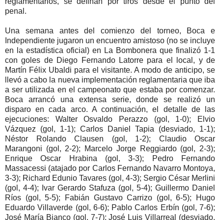
reglamentarios, se definan por tiros desde el punto del
penal.
Una semana antes del comienzo del torneo, Boca e
Independiente jugaron un encuentro amistoso (no se incluye
en la estadística oficial) en La Bombonera que finalizó 1-1
con goles de Diego Fernando Latorre para el local, y de
Martín Félix Ubaldi para el visitante. A modo de anticipo, se
llevó a cabo la nueva implementación reglamentaria que iba
a ser utilizada en el campeonato que estaba por comenzar.
Boca arrancó una extensa serie, donde se realizó un
disparo en cada arco. A continuación, el detalle de las
ejecuciones: Walter Osvaldo Perazzo (gol, 1-0); Elvio
Vázquez (gol, 1-1); Carlos Daniel Tapia (desviado, 1-1);
Néstor Rolando Clausen (gol, 1-2); Claudio Oscar
Marangoni (gol, 2-2); Marcelo Jorge Reggiardo (gol, 2-3);
Enrique Oscar Hrabina (gol, 3-3); Pedro Fernando
Massacessi (atajado por Carlos Fernando Navarro Montoya,
3-3); Richard Edunio Tavares (gol, 4-3); Sergio César Merlini
(gol, 4-4); Ivar Gerardo Stafuza (gol, 5-4); Guillermo Daniel
Ríos (gol, 5-5); Fabián Gustavo Carrizo (gol, 6-5); Hugo
Eduardo Villaverde (gol, 6-6); Pablo Carlos Erbín (gol, 7-6);
José María Bianco (gol, 7-7); José Luis Villarreal (desviado,