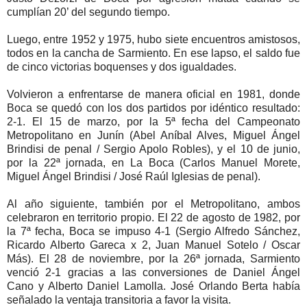
cumplían 20’ del segundo tiempo.
Luego, entre 1952 y 1975, hubo siete encuentros amistosos,
todos en la cancha de Sarmiento. En ese lapso, el saldo fue
de cinco victorias boquenses y dos igualdades.
Volvieron a enfrentarse de manera oficial en 1981, donde
Boca se quedó con los dos partidos por idéntico resultado:
2-1. El 15 de marzo, por la 5ª fecha del Campeonato
Metropolitano en Junín (Abel Aníbal Alves, Miguel Ángel
Brindisi de penal / Sergio Apolo Robles), y el 10 de junio,
por la 22ª jornada, en La Boca (Carlos Manuel Morete,
Miguel Ángel Brindisi / José Raúl Iglesias de penal).
Al año siguiente, también por el Metropolitano, ambos
celebraron en territorio propio. El 22 de agosto de 1982, por
la 7ª fecha, Boca se impuso 4-1 (Sergio Alfredo Sánchez,
Ricardo Alberto Gareca x 2, Juan Manuel Sotelo / Oscar
Más). El 28 de noviembre, por la 26ª jornada, Sarmiento
venció 2-1 gracias a las conversiones de Daniel Ángel
Cano y Alberto Daniel Lamolla. José Orlando Berta había
señalado la ventaja transitoria a favor la visita.