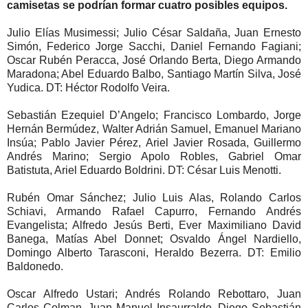
camisetas se podrían formar cuatro posibles equipos.
Julio Elías Musimessi; Julio César Saldaña, Juan Ernesto
Simón, Federico Jorge Sacchi, Daniel Fernando Fagiani;
Oscar Rubén Peracca, José Orlando Berta, Diego Armando
Maradona; Abel Eduardo Balbo, Santiago Martín Silva, José
Yudica. DT: Héctor Rodolfo Veira.
Sebastián Ezequiel D’Angelo; Francisco Lombardo, Jorge
Hernán Bermúdez, Walter Adrián Samuel, Emanuel Mariano
Insúa; Pablo Javier Pérez, Ariel Javier Rosada, Guillermo
Andrés Marino; Sergio Apolo Robles, Gabriel Omar
Batistuta, Ariel Eduardo Boldrini. DT: César Luis Menotti.
Rubén Omar Sánchez; Julio Luis Alas, Rolando Carlos
Schiavi, Armando Rafael Capurro, Fernando Andrés
Evangelista; Alfredo Jesús Berti, Ever Maximiliano David
Banega, Matías Abel Donnet; Osvaldo Ángel Nardiello,
Domingo Alberto Tarasconi, Heraldo Bezerra. DT: Emilio
Baldonedo.
Oscar Alfredo Ustari; Andrés Rolando Rebottaro, Juan
Carlos Colman, Juan Manuel Insaurralde, Diego Sebastián