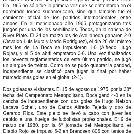
En 1965 no sólo fue la primera vez que se enfrentaron en el
nombrado torneo sudamericano, sino que también fue el
comienzo oficial de los partidos internacionales entre
ambos. En el mencionado año 1965 protagonizaron tres
juegos por una de las semifinales. Todos, en la cancha de
River Plate. El 24 de marzo los de Avellaneda ganaron 2-0
(Osvaldo Luis Mura y Mario Rodríguez), el día 28 del mismo
mes los de La Boca se impusieron 1-0 (Alfredo Hugo
Rojas), y el 5 de abril empataron 0-0. Una vez finalizados
los noventa reglamentarios de este último partido, se jugó
un alargue de treinta. Como no se pudo quebrar la paridad,
Independiente se clasificó para jugar la final por haber
marcado más goles en el global (2-1).
Dos goleadas visitantes. El 15 de agosto de 1975, por la 38ª
fecha del Campeonato Metropolitano, Boca ganó 4-0 en la
cancha de Independiente con dos goles de Hugo Nelson
Lacava Schell, uno de Carlos Alfredo Tejeda y otro de
Gerardo Ríos. Este pleito se llevó a cabo con juveniles
debido a una huelga de futbolistas profesionales. El 9 de
marzo de 1980, por la 6ª jornada del Metropolitano, el
Diablo Rojo se impuso 5-2 en Brandsen 805 con tantos de