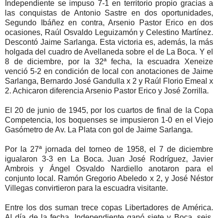
Independiente se impuso 7-1 en territorio propio gracias a
las conquistas de Antonio Sastre en dos oportunidades,
Segundo Ibáñez en contra, Arsenio Pastor Erico en dos
ocasiones, Raúl Osvaldo Leguizamón y Celestino Martínez.
Descontó Jaime Sarlanga. Esta victoria es, además, la más
holgada del cuadro de Avellaneda sobre el de La Boca. Y el
8 de diciembre, por la 32ª fecha, la escuadra Xeneize
venció 5-2 en condición de local con anotaciones de Jaime
Sarlanga, Bernardo José Gandulla x 2 y Raúl Florio Emeal x
2. Achicaron diferencia Arsenio Pastor Erico y José Zorrilla.
El 20 de junio de 1945, por los cuartos de final de la Copa
Competencia, los boquenses se impusieron 1-0 en el Viejo
Gasómetro de Av. La Plata con gol de Jaime Sarlanga.
Por la 27ª jornada del torneo de 1958, el 7 de diciembre
igualaron 3-3 en La Boca. Juan José Rodríguez, Javier
Ambrois y Ángel Osvaldo Nardiello anotaron para el
conjunto local. Ramón Gregorio Abeledo x 2, y José Néstor
Villegas convirtieron para la escuadra visitante.
Entre los dos suman trece copas Libertadores de América.
Al día de la fecha, Independiente ganó siete y Boca, seis.