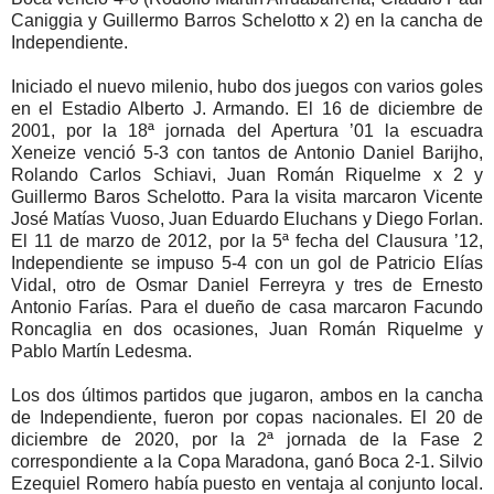
Caniggia y Guillermo Barros Schelotto x 2) en la cancha de
Independiente.
Iniciado el nuevo milenio, hubo dos juegos con varios goles
en el Estadio Alberto J. Armando. El 16 de diciembre de
2001, por la 18ª jornada del Apertura ’01 la escuadra
Xeneize venció 5-3 con tantos de Antonio Daniel Barijho,
Rolando Carlos Schiavi, Juan Román Riquelme x 2 y
Guillermo Baros Schelotto. Para la visita marcaron Vicente
José Matías Vuoso, Juan Eduardo Eluchans y Diego Forlan.
El 11 de marzo de 2012, por la 5ª fecha del Clausura ’12,
Independiente se impuso 5-4 con un gol de Patricio Elías
Vidal, otro de Osmar Daniel Ferreyra y tres de Ernesto
Antonio Farías. Para el dueño de casa marcaron Facundo
Roncaglia en dos ocasiones, Juan Román Riquelme y
Pablo Martín Ledesma.
Los dos últimos partidos que jugaron, ambos en la cancha
de Independiente, fueron por copas nacionales. El 20 de
diciembre de 2020, por la 2ª jornada de la Fase 2
correspondiente a la Copa Maradona, ganó Boca 2-1. Silvio
Ezequiel Romero había puesto en ventaja al conjunto local.