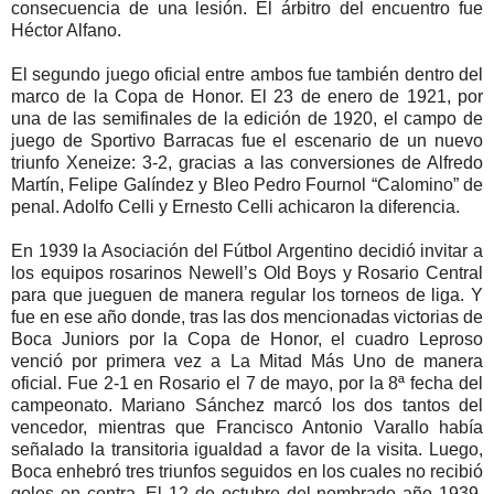
consecuencia de una lesión. El árbitro del encuentro fue
Héctor Alfano.
El segundo juego oficial entre ambos fue también dentro del
marco de la Copa de Honor. El 23 de enero de 1921, por
una de las semifinales de la edición de 1920, el campo de
juego de Sportivo Barracas fue el escenario de un nuevo
triunfo Xeneize: 3-2, gracias a las conversiones de Alfredo
Martín, Felipe Galíndez y Bleo Pedro Fournol “Calomino” de
penal. Adolfo Celli y Ernesto Celli achicaron la diferencia.
En 1939 la Asociación del Fútbol Argentino decidió invitar a
los equipos rosarinos Newell’s Old Boys y Rosario Central
para que jueguen de manera regular los torneos de liga. Y
fue en ese año donde, tras las dos mencionadas victorias de
Boca Juniors por la Copa de Honor, el cuadro Leproso
venció por primera vez a La Mitad Más Uno de manera
oficial. Fue 2-1 en Rosario el 7 de mayo, por la 8ª fecha del
campeonato. Mariano Sánchez marcó los dos tantos del
vencedor, mientras que Francisco Antonio Varallo había
señalado la transitoria igualdad a favor de la visita. Luego,
Boca enhebró tres triunfos seguidos en los cuales no recibió
goles en contra. El 12 de octubre del nombrado año 1939,