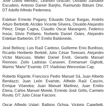
José David Méndez, Leandro Gracián; Osvaldo Salvador
Escudero, Antonio Daniel Barijho, Raimundo Bibiani Orsi.
DT Adolfo Alfredo Pedernera.
Esteban Ernesto Pogany; Eduardo Oscar Bargas, Andrés
Arturo Bertolotti, Alcides Vicente Silveira, Osvaldo Alejandro
Pérez; Diego Cagna, Claudio Oscar Marangoni, Federico
Insúa; Silvio Politano, Norberto Daniel Outes, Alejandro
Esteban Barberón. DT: Emilio Baldonedo.
José Bellocq; Luis Raúl Cardoso, Guillermo Enio Burdisso,
Ricardo Heriberto Bertolé; Julio César Toresani, Alejandro
Víctor Mancuso, Walter Daniel Erviti, Gerardo Manuel
Reinoso; Zoilo Ladislao Canaveri, Emmanuel Gigliotti,
Marino “Mario” Evaristo. DT: Vladislao Wenceslao Cap.
Roberto Rigante; Francisco Pedro Manuel Sá, Juan Alberto
Bendazzi; Juan León Evaristo, Alfredo Raúl Cascini,
Enrique Vilanoba; Juan Manuel Martínez, Juan Emilio
Elena, Carlos Manuel Morete, Ernesto José Grillo, Carmelo
Rovito. DT: Julio César Falcioni.
Oscar Alfredo Ustari; Balbino Ochoa, Victorio Capelletti,