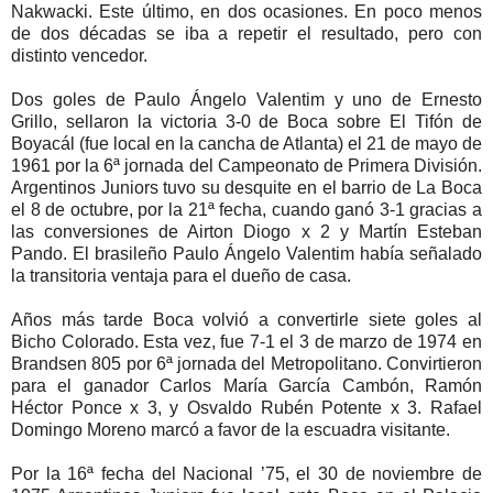
Nakwacki. Este último, en dos ocasiones. En poco menos
de dos décadas se iba a repetir el resultado, pero con
distinto vencedor.
Dos goles de Paulo Ángelo Valentim y uno de Ernesto
Grillo, sellaron la victoria 3-0 de Boca sobre El Tifón de
Boyacál (fue local en la cancha de Atlanta) el 21 de mayo de
1961 por la 6ª jornada del Campeonato de Primera División.
Argentinos Juniors tuvo su desquite en el barrio de La Boca
el 8 de octubre, por la 21ª fecha, cuando ganó 3-1 gracias a
las conversiones de Airton Diogo x 2 y Martín Esteban
Pando. El brasileño Paulo Ángelo Valentim había señalado
la transitoria ventaja para el dueño de casa.
Años más tarde Boca volvió a convertirle siete goles al
Bicho Colorado. Esta vez, fue 7-1 el 3 de marzo de 1974 en
Brandsen 805 por 6ª jornada del Metropolitano. Convirtieron
para el ganador Carlos María García Cambón, Ramón
Héctor Ponce x 3, y Osvaldo Rubén Potente x 3. Rafael
Domingo Moreno marcó a favor de la escuadra visitante.
Por la 16ª fecha del Nacional ’75, el 30 de noviembre de