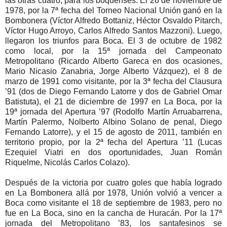
las otras cuatro, para los boquenses. El 26 de noviembre de
1978, por la 7ª fecha del Torneo Nacional Unión ganó en la
Bombonera (Víctor Alfredo Bottaniz, Héctor Osvaldo Pitarch,
Víctor Hugo Arroyo, Carlos Alfredo Santos Mazzoni). Luego,
llegaron los triunfos para Boca. El 3 de octubre de 1982
como local, por la 15ª jornada del Campeonato
Metropolitano (Ricardo Alberto Gareca en dos ocasiones,
Mario Nicasio Zanabria, Jorge Alberto Vázquez), el 8 de
marzo de 1991 como visitante, por la 3ª fecha del Clausura
’91 (dos de Diego Fernando Latorre y dos de Gabriel Omar
Batistuta), el 21 de diciembre de 1997 en La Boca, por la
19ª jornada del Apertura ’97 (Rodolfo Martín Arruabarrena,
Martín Palermo, Nolberto Albino Solano de penal, Diego
Fernando Latorre), y el 15 de agosto de 2011, también en
territorio propio, por la 2ª fecha del Apertura ’11 (Lucas
Ezequiel Viatri en dos oportunidades, Juan Román
Riquelme, Nicolás Carlos Colazo).
Después de la victoria por cuatro goles que había logrado
en La Bombonera allá por 1978, Unión volvió a vencer a
Boca como visitante el 18 de septiembre de 1983, pero no
fue en La Boca, sino en la cancha de Huracán. Por la 17ª
jornada del Metropolitano ’83, los santafesinos se