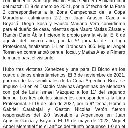
complemento, Santiago Martín Silva selló el resultado final
del match. El 9 de enero de 2021, por la 5ª fecha de la Fase
2 correspondiente a la Zona Campeonato de la Copa
Maradona, culminaron 2-2 en Juan Agustín García y
Boyacá. Diego Sosa y Fausto Mariano Vera convirtieron
para el dueño de casa, mientras que Mauro Matías Zárate y
Ramón Darío Ábila hicieron lo propio para la visita. El 8 de
agosto del mismo año, por la 5ª jornada de la Liga
Profesional, finalizaron 1-1 en Brandsen 805. Miguel Ángel
Torrén en contra anotó para el local, y Matías Alexis Rimero
lo marcó para el visitante.
Hubo tres victorias Xeneizes y una para El Bicho en los
cuatro últimos enfrentamientos. El 3 de noviembre de 2021,
por una de las semifinales de la Copa Argentina, Boca se
impuso 1-0 en el Estadio Malvinas Argentinas de Mendoza
con gol de Luis Ismael Vázquez a los 11’ del segundo
tiempo. Los tres pleitos siguientes corresponden a la Liga
Profesional. El 19 de julio de 2022, por la 9ª fecha, Horacio
Gabriel Carabajal y Gastón Nicolás Verón fueron
responsables del 2-0 favorable a Argentinos en Juan
Agustín García y Boyacá. El 19 de mayo de 2023, Miguel
Ángel Merentiel fue el artífice del triunfo boquense 1-0 en el