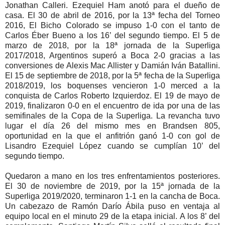
Jonathan Calleri. Ezequiel Ham anotó para el dueño de
casa. El 30 de abril de 2016, por la 13ª fecha del Torneo
2016, El Bicho Colorado se impuso 1-0 con el tanto de
Carlos Éber Bueno a los 16’ del segundo tiempo. El 5 de
marzo de 2018, por la 18ª jornada de la Superliga
2017/2018, Argentinos superó a Boca 2-0 gracias a las
conversiones de Alexis Mac Allister y Damián Iván Batallini.
El 15 de septiembre de 2018, por la 5ª fecha de la Superliga
2018/2019, los boquenses vencieron 1-0 merced a la
conquista de Carlos Roberto Izquierdoz. El 19 de mayo de
2019, finalizaron 0-0 en el encuentro de ida por una de las
semifinales de la Copa de la Superliga. La revancha tuvo
lugar el día 26 del mismo mes en Brandsen 805,
oportunidad en la que el anfitrión ganó 1-0 con gol de
Lisandro Ezequiel López cuando se cumplían 10’ del
segundo tiempo.
Quedaron a mano en los tres enfrentamientos posteriores.
El 30 de noviembre de 2019, por la 15ª jornada de la
Superliga 2019/2020, terminaron 1-1 en la cancha de Boca.
Un cabezazo de Ramón Darío Ábila puso en ventaja al
equipo local en el minuto 29 de la etapa inicial. A los 8’ del