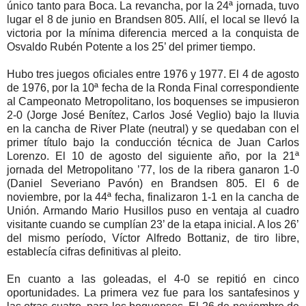
único tanto para Boca. La revancha, por la 24ª jornada, tuvo
lugar el 8 de junio en Brandsen 805. Allí, el local se llevó la
victoria por la mínima diferencia merced a la conquista de
Osvaldo Rubén Potente a los 25’ del primer tiempo.
Hubo tres juegos oficiales entre 1976 y 1977. El 4 de agosto
de 1976, por la 10ª fecha de la Ronda Final correspondiente
al Campeonato Metropolitano, los boquenses se impusieron
2-0 (Jorge José Benítez, Carlos José Veglio) bajo la lluvia
en la cancha de River Plate (neutral) y se quedaban con el
primer título bajo la conducción técnica de Juan Carlos
Lorenzo. El 10 de agosto del siguiente año, por la 21ª
jornada del Metropolitano ’77, los de la ribera ganaron 1-0
(Daniel Severiano Pavón) en Brandsen 805. El 6 de
noviembre, por la 44ª fecha, finalizaron 1-1 en la cancha de
Unión. Armando Mario Husillos puso en ventaja al cuadro
visitante cuando se cumplían 23’ de la etapa inicial. A los 26’
del mismo período, Víctor Alfredo Bottaniz, de tiro libre,
establecía cifras definitivas al pleito.
En cuanto a las goleadas, el 4-0 se repitió en cinco
oportunidades. La primera vez fue para los santafesinos y