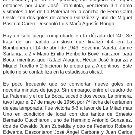
entonces por Juan José Tramutola, vencieron 3-1 como
visitantes a los de La Paternal en la cancha de Ferro Carril
Oeste con dos goles de Alfredo González y uno de Miguel
Pascual Careri. Descontó Luis María Agustín Rongo.
Hay un solo juego comprobado en la década del ’40. Se
trata de un partido amistoso que finalizó 4-4 en La
Bombonera el 14 de abril de 1943. Severino Varela, Jaime
Sarlanga x 2 y Mario Emilio Heriberto Boyé marcaron para
Boca, mientras que Rafael Aloggio, Héctor José Ingunza y
Miguel Turello x 2 hicieron lo propio para Argentinos. Este
pleito no se contabiliza en la estadística oficial.
Es poco frecuente que se conviertan nueve goles en
noventa minutos de juego. Sin embargo, entre el cuadro de
La Paternal y el de La Boca, sucedió dos veces. La primera,
tuvo lugar el 27 de mayo de 1956, por 7ª fecha del certamen
de esa temporada. Fue victoria 6-3 a favor de La Mitad más
Uno en condición de local con dos tantos de Ernesto
Bernardo Cucchiaroni, uno de Herminio Antonio González,
dos de Osvaldo Juan Zubeldía y otro de Federico Roberto
Edwards. Descontaron José Ángel Carbone y Juan Carlos