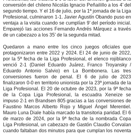
conversión del chileno Nicolás Ignacio Peñailillo a los 4’ del
segundo tiempo. Y el 16 de julio, por la 1ª jornada de la Liga
Profesional, culminaron 1-1. Javier Agustín Obando puso en
ventaja a la visita cuando se cumplían 9’ del período inicial.
Emparejó las acciones Fernando Andrés Márquez a través
de un cabezazo a los 35’ de la segunda mitad.
Quedaron a mano entre los cinco juegos oficiales que
protagonizaron entre 2022 y 2024. El 24 de junio de 2022,
por la 5ª fecha de la Liga Profesional, el elenco rojiblanco
venció 2-1 (Daniel Eduardo Juárez, Franco Troyansky /
Eduardo Antonio Salvio) en La Bombonera. Las tres
conversiones fueron de penal. El 6 de julio de 2023
finalizaron 0-0 en territorio unionista por la 23ª jornada de la
Liga Profesional. El 20 de octubre de 2023, por la 9ª fecha
de la Copa Liga Profesional, la escuadra Xeneize se
impuso 2-1 en Brandsen 805 gracias a las conversiones de
Faustino Marcos Alberto Rojo y Miguel Ángel Merentiel.
Mauro Luna Diale había marcado la transitoria paridad. El 6
de marzo de 2024, por la 9ª fecha de la nombrada Copa
Liga Profesional, un cabezazo de Gastón Claudio Corvalan
cuando faltaban dos minutos para que cumplan los noventa