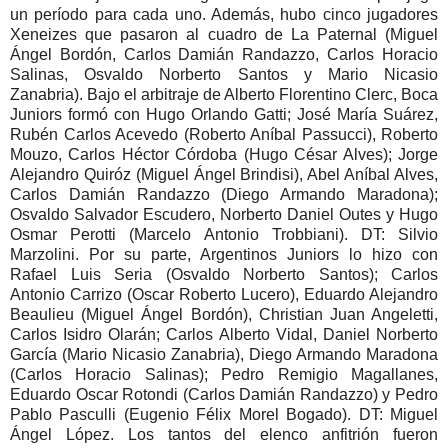
un período para cada uno. Además, hubo cinco jugadores
Xeneizes que pasaron al cuadro de La Paternal (Miguel
Ángel Bordón, Carlos Damián Randazzo, Carlos Horacio
Salinas, Osvaldo Norberto Santos y Mario Nicasio
Zanabria). Bajo el arbitraje de Alberto Florentino Clerc, Boca
Juniors formó con Hugo Orlando Gatti; José María Suárez,
Rubén Carlos Acevedo (Roberto Aníbal Passucci), Roberto
Mouzo, Carlos Héctor Córdoba (Hugo César Alves); Jorge
Alejandro Quiróz (Miguel Ángel Brindisi), Abel Aníbal Alves,
Carlos Damián Randazzo (Diego Armando Maradona);
Osvaldo Salvador Escudero, Norberto Daniel Outes y Hugo
Osmar Perotti (Marcelo Antonio Trobbiani). DT: Silvio
Marzolini. Por su parte, Argentinos Juniors lo hizo con
Rafael Luis Seria (Osvaldo Norberto Santos); Carlos
Antonio Carrizo (Oscar Roberto Lucero), Eduardo Alejandro
Beaulieu (Miguel Ángel Bordón), Christian Juan Angeletti,
Carlos Isidro Olarán; Carlos Alberto Vidal, Daniel Norberto
García (Mario Nicasio Zanabria), Diego Armando Maradona
(Carlos Horacio Salinas); Pedro Remigio Magallanes,
Eduardo Oscar Rotondi (Carlos Damián Randazzo) y Pedro
Pablo Pasculli (Eugenio Félix Morel Bogado). DT: Miguel
Ángel López. Los tantos del elenco anfitrión fueron