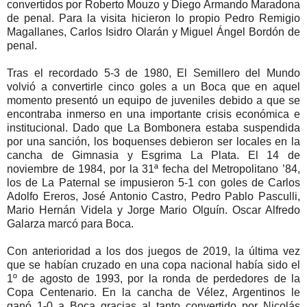
convertidos por Roberto Mouzo y Diego Armando Maradona
de penal. Para la visita hicieron lo propio Pedro Remigio
Magallanes, Carlos Isidro Olarán y Miguel Ángel Bordón de
penal.
Tras el recordado 5-3 de 1980, El Semillero del Mundo
volvió a convertirle cinco goles a un Boca que en aquel
momento presentó un equipo de juveniles debido a que se
encontraba inmerso en una importante crisis económica e
institucional. Dado que La Bombonera estaba suspendida
por una sanción, los boquenses debieron ser locales en la
cancha de Gimnasia y Esgrima La Plata. El 14 de
noviembre de 1984, por la 31ª fecha del Metropolitano ’84,
los de La Paternal se impusieron 5-1 con goles de Carlos
Adolfo Ereros, José Antonio Castro, Pedro Pablo Pasculli,
Mario Hernán Videla y Jorge Mario Olguín. Oscar Alfredo
Galarza marcó para Boca.
Con anterioridad a los dos juegos de 2019, la última vez
que se habían cruzado en una copa nacional había sido el
1º de agosto de 1993, por la ronda de perdedores de la
Copa Centenario. En la cancha de Vélez, Argentinos le
ganó 1-0 a Boca gracias al tanto convertido por Nicolás