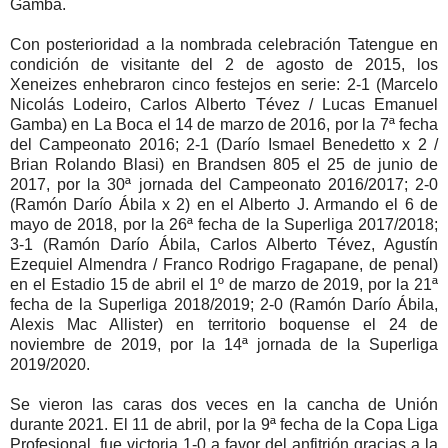
Gamba.
Con posterioridad a la nombrada celebración Tatengue en
condición de visitante del 2 de agosto de 2015, los
Xeneizes enhebraron cinco festejos en serie: 2-1 (Marcelo
Nicolás Lodeiro, Carlos Alberto Tévez / Lucas Emanuel
Gamba) en La Boca el 14 de marzo de 2016, por la 7ª fecha
del Campeonato 2016; 2-1 (Darío Ismael Benedetto x 2 /
Brian Rolando Blasi) en Brandsen 805 el 25 de junio de
2017, por la 30ª jornada del Campeonato 2016/2017; 2-0
(Ramón Darío Ábila x 2) en el Alberto J. Armando el 6 de
mayo de 2018, por la 26ª fecha de la Superliga 2017/2018;
3-1 (Ramón Darío Ábila, Carlos Alberto Tévez, Agustín
Ezequiel Almendra / Franco Rodrigo Fragapane, de penal)
en el Estadio 15 de abril el 1º de marzo de 2019, por la 21ª
fecha de la Superliga 2018/2019; 2-0 (Ramón Darío Ábila,
Alexis Mac Allister) en territorio boquense el 24 de
noviembre de 2019, por la 14ª jornada de la Superliga
2019/2020.
Se vieron las caras dos veces en la cancha de Unión
durante 2021. El 11 de abril, por la 9ª fecha de la Copa Liga
Profesional, fue victoria 1-0 a favor del anfitrión gracias a la