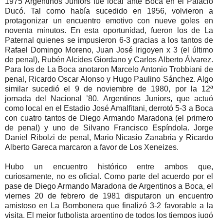
1975 Argentinos Juniors fue local ante Boca en el Palacio
Ducó. Tal como había sucedido en 1956, volvieron a
protagonizar un encuentro emotivo con nueve goles en
noventa minutos. En esta oportunidad, fueron los de La
Paternal quienes se impusieron 6-3 gracias a los tantos de
Rafael Domingo Moreno, Juan José Irigoyen x 3 (el último
de penal), Rubén Alcides Giordano y Carlos Alberto Álvarez.
Para los de La Boca anotaron Marcelo Antonio Trobbiani de
penal, Ricardo Oscar Alonso y Hugo Paulino Sánchez. Algo
similar sucedió el 9 de noviembre de 1980, por la 12ª
jornada del Nacional ’80. Argentinos Juniors, que actuó
como local en el Estadio José Amalfitani, derrotó 5-3 a Boca
con cuatro tantos de Diego Armando Maradona (el primero
de penal) y uno de Silvano Francisco Espíndola. Jorge
Daniel Ribolzi de penal, Mario Nicasio Zanabria y Ricardo
Alberto Gareca marcaron a favor de Los Xeneizes.
Hubo un encuentro histórico entre ambos que,
curiosamente, no es oficial. Como parte del acuerdo por el
pase de Diego Armando Maradona de Argentinos a Boca, el
viernes 20 de febrero de 1981 disputaron un encuentro
amistoso en La Bombonera que finalizó 3-2 favorable a la
visita. El mejor futbolista argentino de todos los tiempos jugó