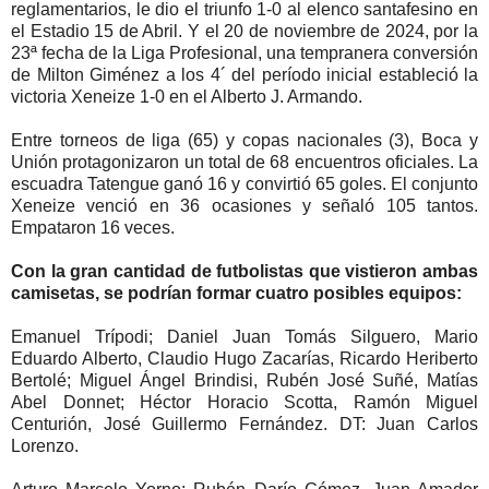
reglamentarios, le dio el triunfo 1-0 al elenco santafesino en
el Estadio 15 de Abril. Y el 20 de noviembre de 2024, por la
23ª fecha de la Liga Profesional, una tempranera conversión
de Milton Giménez a los 4´ del período inicial estableció la
victoria Xeneize 1-0 en el Alberto J. Armando.
Entre torneos de liga (65) y copas nacionales (3), Boca y
Unión protagonizaron un total de 68 encuentros oficiales. La
escuadra Tatengue ganó 16 y convirtió 65 goles. El conjunto
Xeneize venció en 36 ocasiones y señaló 105 tantos.
Empataron 16 veces.
Con la gran cantidad de futbolistas que vistieron ambas
camisetas, se podrían formar cuatro posibles equipos:
Emanuel Trípodi; Daniel Juan Tomás Silguero, Mario
Eduardo Alberto, Claudio Hugo Zacarías, Ricardo Heriberto
Bertolé; Miguel Ángel Brindisi, Rubén José Suñé, Matías
Abel Donnet; Héctor Horacio Scotta, Ramón Miguel
Centurión, José Guillermo Fernández. DT: Juan Carlos
Lorenzo.