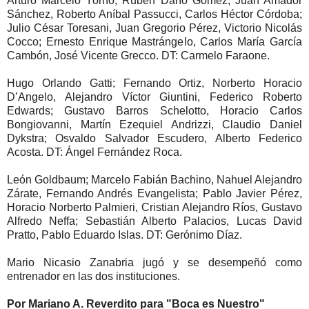
Arturo Marcelo Yorno; Rubén Darío Gómez, Juan Amador
Sánchez, Roberto Aníbal Passucci, Carlos Héctor Córdoba;
Julio César Toresani, Juan Gregorio Pérez, Victorio Nicolás
Cocco; Ernesto Enrique Mastrángelo, Carlos María García
Cambón, José Vicente Grecco. DT: Carmelo Faraone.
Hugo Orlando Gatti; Fernando Ortiz, Norberto Horacio
D’Angelo, Alejandro Víctor Giuntini, Federico Roberto
Edwards; Gustavo Barros Schelotto, Horacio Carlos
Bongiovanni, Martín Ezequiel Andrizzi, Claudio Daniel
Dykstra; Osvaldo Salvador Escudero, Alberto Federico
Acosta. DT: Ángel Fernández Roca.
León Goldbaum; Marcelo Fabián Bachino, Nahuel Alejandro
Zárate, Fernando Andrés Evangelista; Pablo Javier Pérez,
Horacio Norberto Palmieri, Cristian Alejandro Ríos, Gustavo
Alfredo Neffa; Sebastián Alberto Palacios, Lucas David
Pratto, Pablo Eduardo Islas. DT: Gerónimo Díaz.
Mario Nicasio Zanabria jugó y se desempeñó como
entrenador en las dos instituciones.
Por Mariano A. Reverdito para "Boca es Nuestro"