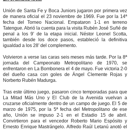
Unión de Santa Fe y Boca Juniors jugaron por primera vez
de manera oficial el 23 noviembre de 1969. Fue por la 14ª
fecha del Torneo Nacional. Empataron 1-1 en terreno
Tatengue. Abrió la cuenta para la visita Rubén José Suñé de
penal a los 9’ de la etapa inicial. Néstor Leonel Scotta,
también desde los doce pasos, estableció la definitiva
igualdad a los 28’ del complemento.
Volvieron a verse las caras seis meses más tarde. Por la 8ª
jornada del Campeonato Metropolitano de 1970, se
enfrentaron en La Bombonera el 4 de mayo. Fue victoria 2-0
del dueño casa con goles de Ángel Clemente Rojas y
Norberto Rubén Madurga.
Tras este último juego, pasaron cinco temporadas para que
La Mitad Más Uno y El Club de la Avenida vuelvan a
cruzarse oficialmente dentro de un campo de juego. El 5 de
marzo de 1975, por la 5ª fecha del Metropolitano de ese
año, Unión se impuso 2-1 en el Estadio 15 de abril.
Convirtieron para el vencedor Roberto Mario Espósito y
Ernesto Enrique Mastrángelo. Alfredo Raúl Letanú anotó el