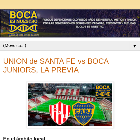
▼
UNION de SANTA FE vs BOCA
JUNIORS, LA PREVIA
En el ámbito local