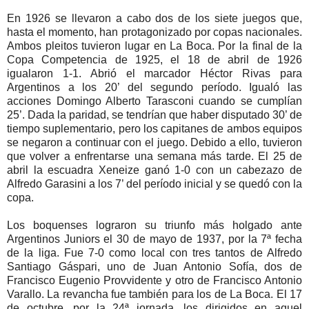
En 1926 se llevaron a cabo dos de los siete juegos que,
hasta el momento, han protagonizado por copas nacionales.
Ambos pleitos tuvieron lugar en La Boca. Por la final de la
Copa Competencia de 1925, el 18 de abril de 1926
igualaron 1-1. Abrió el marcador Héctor Rivas para
Argentinos a los 20’ del segundo período. Igualó las
acciones Domingo Alberto Tarasconi cuando se cumplían
25’. Dada la paridad, se tendrían que haber disputado 30’ de
tiempo suplementario, pero los capitanes de ambos equipos
se negaron a continuar con el juego. Debido a ello, tuvieron
que volver a enfrentarse una semana más tarde. El 25 de
abril la escuadra Xeneize ganó 1-0 con un cabezazo de
Alfredo Garasini a los 7’ del período inicial y se quedó con la
copa.
Los boquenses lograron su triunfo más holgado ante
Argentinos Juniors el 30 de mayo de 1937, por la 7ª fecha
de la liga. Fue 7-0 como local con tres tantos de Alfredo
Santiago Gáspari, uno de Juan Antonio Sofía, dos de
Francisco Eugenio Provvidente y otro de Francisco Antonio
Varallo. La revancha fue también para los de La Boca. El 17
de octubre, por la 24ª jornada, los dirigidos en aquel