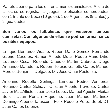
Párrafo aparte para los enfrentamientos amistosos. Al día de
la fecha, se registran 5 juegos no oficiales comprobados,
con 1 triunfo de Boca (10 goles), 1 de Argentinos (9 tantos) y
3 igualdades.
Son varios los futbolistas que vistieron ambas
camisetas. Con algunos de ellos se podrían armar cinco
posibles equipos:
Enrique Bernardo Vidallé; Rubén Darío Gómez, Fernando
Gabriel Cáceres, Ramón Alfredo Mutis, Roque Mario Ditro;
Eduardo Oscar Rotondi, Claudio Martín Cabrera, Diego
Armando Maradona; Rubén Horacio Galletti, Carlos Manuel
Morete, Benjamín Delgado. DT: José Omar Pastoriza.
Antonino Rodolfo Spilinga; Enrique Pedro Vernieres,
Rolando Carlos Schiavi, Cristian Alberto Traverso, Carlos
Javier Mac Allister; Juan José López, Manuel Agustín Fleitas
Solich, Juan Román Riquelme; Juan Manuel Martínez,
Domingo Alberto Tarasconi, Félix Rodolfo Pérez Berot. DT:
Juan Carlos Lorenzo.