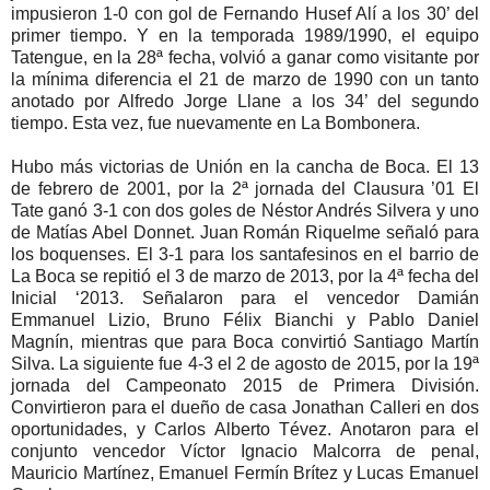
impusieron 1-0 con gol de Fernando Husef Alí a los 30’ del
primer tiempo. Y en la temporada 1989/1990, el equipo
Tatengue, en la 28ª fecha, volvió a ganar como visitante por
la mínima diferencia el 21 de marzo de 1990 con un tanto
anotado por Alfredo Jorge Llane a los 34’ del segundo
tiempo. Esta vez, fue nuevamente en La Bombonera.
Hubo más victorias de Unión en la cancha de Boca. El 13
de febrero de 2001, por la 2ª jornada del Clausura ’01 El
Tate ganó 3-1 con dos goles de Néstor Andrés Silvera y uno
de Matías Abel Donnet. Juan Román Riquelme señaló para
los boquenses. El 3-1 para los santafesinos en el barrio de
La Boca se repitió el 3 de marzo de 2013, por la 4ª fecha del
Inicial ‘2013. Señalaron para el vencedor Damián
Emmanuel Lizio, Bruno Félix Bianchi y Pablo Daniel
Magnín, mientras que para Boca convirtió Santiago Martín
Silva. La siguiente fue 4-3 el 2 de agosto de 2015, por la 19ª
jornada del Campeonato 2015 de Primera División.
Convirtieron para el dueño de casa Jonathan Calleri en dos
oportunidades, y Carlos Alberto Tévez. Anotaron para el
conjunto vencedor Víctor Ignacio Malcorra de penal,
Mauricio Martínez, Emanuel Fermín Brítez y Lucas Emanuel