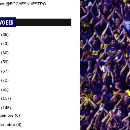
 por @BOCAESNUESTRO
VO BEN
6
(35)
5
(43)
4
(60)
3
(59)
2
(67)
1
(72)
0
(51)
9
(117)
8
(145)
ciembre
(8)
oviembre
(8)