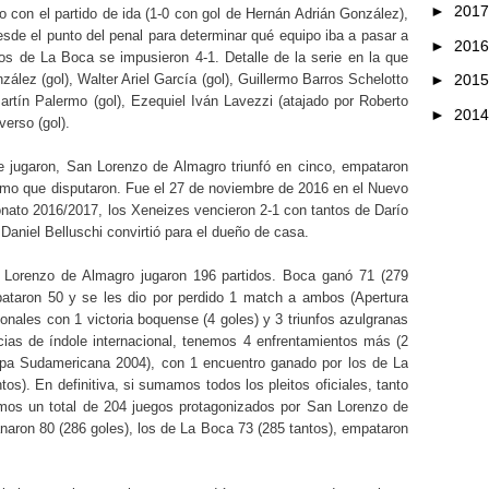
►
201
con el partido de ida (1-0 con gol de Hernán Adrián González),
desde el punto del penal para determinar qué equipo iba a pasar a
►
201
 los de La Boca se impusieron 4-1. Detalle de la serie en la que
lez (gol), Walter Ariel García (gol), Guillermo Barros Schelotto
►
201
Martín Palermo (gol), Ezequiel Iván Lavezzi (atajado por Roberto
►
201
verso (gol).
que jugaron, San Lorenzo de Almagro triunfó en cinco, empataron
timo que disputaron. Fue el 27 de noviembre de 2016 en el Nuevo
nato 2016/2017, los Xeneizes vencieron 2-1 con tantos de Darío
aniel Belluschi convirtió para el dueño de casa.
n Lorenzo de Almagro jugaron 196 partidos. Boca ganó 71 (279
pataron 50 y se les dio por perdido 1 match a ambos (Apertura
nales con 1 victoria boquense (4 goles) y 3 triunfos azulgranas
ias de índole internacional, tenemos 4 enfrentamientos más (2
opa Sudamericana 2004), con 1 encuentro ganado por los de La
tos). En definitiva, si sumamos todos los pleitos oficiales, tanto
emos un total de 204 juegos protagonizados por San Lorenzo de
aron 80 (286 goles), los de La Boca 73 (285 tantos), empataron