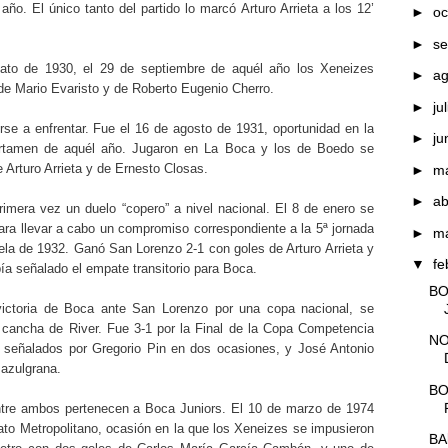
o. El único tanto del partido lo marcó Arturo Arrieta a los 12’
►
oc
►
se
ato de 1930, el 29 de septiembre de aquél año los Xeneizes
►
a
 de Mario Evaristo y de Roberto Eugenio Cherro.
►
ju
e a enfrentar. Fue el 16 de agosto de 1931, oportunidad en la
►
ju
ertamen de aquél año. Jugaron en La Boca y los de Boedo se
 Arturo Arrieta y de Ernesto Closas.
►
m
►
ab
rimera vez un duelo “copero” a nivel nacional. El 8 de enero se
para llevar a cabo un compromiso correspondiente a la 5ª jornada
►
m
rela de 1932. Ganó San Lorenzo 2-1 con goles de Arturo Arrieta y
▼
fe
a señalado el empate transitorio para Boca.
BO
ictoria de Boca ante San Lorenzo por una copa nacional, se
 cancha de River. Fue 3-1 por la Final de la Copa Competencia
NO
n señalados por Gregorio Pin en dos ocasiones, y José Antonio
 azulgrana.
BO
entre ambos pertenecen a Boca Juniors. El 10 de marzo de 1974
ato Metropolitano, ocasión en la que los Xeneizes se impusieron
BA