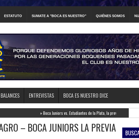
ESTATUTO
SUMATE A "BOCA ES NUESTRO"
QUIÉNES SOMOS
NU
BALANCES
ENTREVISTAS
BOCA ES NUESTRO DICE
»
Boca Juniors vs. Estudiantes de la Plata, la previa
»
Newell's Old Boys vs.
AGRO – BOCA JUNIORS LA PREVIA
BUSCA