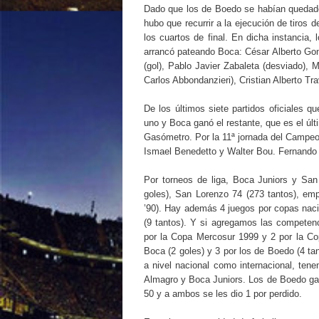
Dado que los de Boedo se habían quedado 
hubo que recurrir a la ejecución de tiros 
los cuartos de final. En dicha instancia,
arrancó pateando Boca: César Alberto Gonzá
(gol), Pablo Javier Zabaleta (desviado), 
Carlos Abbondanzieri), Cristian Alberto Tra
De los últimos siete partidos oficiales 
uno y Boca ganó el restante, que es el úl
Gasómetro. Por la 11ª jornada del Campeo
Ismael Benedetto y Walter Bou. Fernando D
Por torneos de liga, Boca Juniors y Sa
goles), San Lorenzo 74 (273 tantos), em
’90). Hay además 4 juegos por copas nacio
(9 tantos). Y si agregamos las competenc
por la Copa Mercosur 1999 y 2 por la C
Boca (2 goles) y 3 por los de Boedo (4 tan
a nivel nacional como internacional, ten
Almagro y Boca Juniors. Los de Boedo gan
50 y a ambos se les dio 1 por perdido.