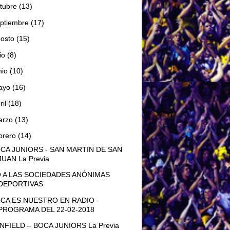
tubre
(13)
ptiembre
(17)
gosto
(15)
lio
(8)
nio
(10)
ayo
(16)
ril
(18)
arzo
(13)
brero
(14)
CA JUNIORS - SAN MARTIN DE SAN
JUAN La Previa
 A LAS SOCIEDADES ANÓNIMAS
DEPORTIVAS
CA ES NUESTRO EN RADIO -
PROGRAMA DEL 22-02-2018
NFIELD – BOCA JUNIORS La Previa