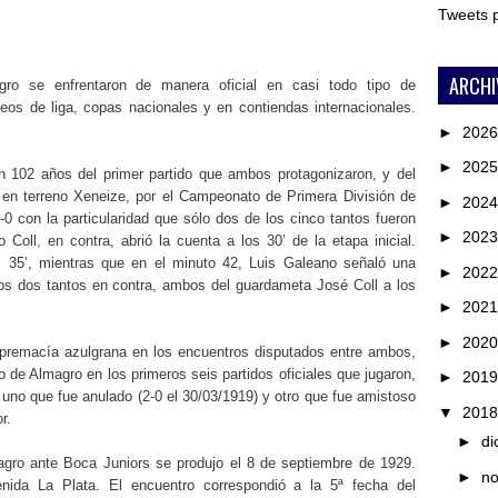
Tweets
ARCHI
o se enfrentaron de manera oficial en casi todo tipo de
eos de liga, copas nacionales y en contiendas internacionales.
.
►
202
►
202
 102 años del primer partido que ambos protagonizaron, y del
e en terreno Xeneize, por el Campeonato de Primera División de
►
202
-0 con la particularidad que sólo dos de los cinco tantos fueron
►
202
 Coll, en contra, abrió la cuenta a los 30’ de la etapa inicial.
os 35’, mientras que en el minuto 42, Luis Galeano señaló una
►
202
os dos tantos en contra, ambos del guardameta José Coll a los
►
202
►
202
upremacía azulgrana en los encuentros disputados entre ambos,
de Almagro en los primeros seis partidos oficiales que jugaron,
►
201
 uno que fue anulado (2-0 el 30/03/1919) y otro que fue amistoso
▼
201
r.
►
di
agro ante Boca Juniors se produjo el 8 de septiembre de 1929.
►
n
ida La Plata. El encuentro correspondió a la 5ª fecha del