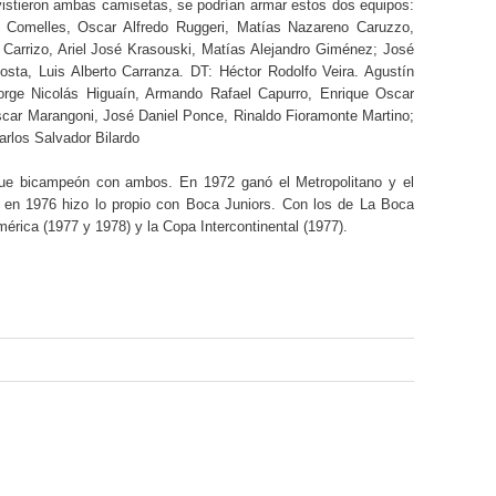
 vistieron ambas camisetas, se podrían armar estos dos equipos:
 Comelles, Oscar Alfredo Ruggeri, Matías Nazareno Caruzzo,
Carrizo, Ariel José Krasouski, Matías Alejandro Giménez; José
costa, Luis Alberto Carranza. DT: Héctor Rodolfo Veira. Agustín
orge Nicolás Higuaín, Armando Rafael Capurro, Enrique Oscar
car Marangoni, José Daniel Ponce, Rinaldo Fioramonte Martino;
rlos Salvador Bilardo
fue bicampeón con ambos. En 1972 ganó el Metropolitano y el
 en 1976 hizo lo propio con Boca Juniors. Con los de La Boca
érica (1977 y 1978) y la Copa Intercontinental (1977).