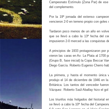
Campeonato Estímulo (Zona Par) de ese añ
del complemento.
Por la 19ª jornada del extenso campeon
vencieron 2-0 en terreno propio con goles
Tardaron poco menos de un año en volvers
que se llevó a cabo la 13ª fecha del c
impusieron 2-0 merced a las conquistas de
A principios de 1933 protagonizaron por p
vieron las caras en Av. La Plata al 1700 
(Grupo B, fase inicial) la Copa Beccar Va
Diego García. Roberto Eugenio Cherro habí
La primera, y hasta el momento única v
produjo el 14 de diciembre de 1946 en la
Británica. Los tantos del vencedor fuero
Vázquez. Roberto Saúl Aballay hizo el gol
Los triunfos más holgados del historial 
se llevó a cabo la 10ª fecha del Campeon