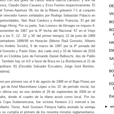
etro con dos goles de Carlos María García Cambón, y uno de
ce, Claudio Darío Casares y Enzo Ferrero respectivamente. El
D
l Torneo Apertura ‘06, los de la Ribera golearon 7-1 al conjunto
VI
del vencedor fueron señalados por Rodrigo Sebastián Palacio en
portunidades, Neri Raúl Cardozo y Andrés Franzoia. El gol del
BO
tiago Hirsig. Por su parte, San Lorenzo de Almagro se impuso 4-
BO
oviembre de 1967 por la 9ª fecha del Nacional ‘67 en el Viejo
a los 5’, 12’, 32’ y 34’ del primer tiempo), 22 de junio de 1989
-Libertadores 1988/99 en Huracán (Néstor Raúl Gorosito, Alberto
HA
ío Andrés Siviski), 9 de marzo de 1997 por la 4ª jornada del
EM
úl Gorosito y Paulo Silas, dos cada uno) y 10 de febrero de 2016
016 en Córdoba (uno de Fernando Daniel Belluschi, dos de Pablo
SA
i). También hay un 4-0 a favor de Boca en La Bombonera el 21 de
opolitano ‘81 (Osvaldo Salvador Escudero, Jorge José Benítez,
BO
adona).
aron por primera vez el 4 de agosto de 1999 en el Bajo Flores por
ED
gol de Ariel Maximiliano López a los 15’ de período inicial, los
or última vez en ese ámbito el 29 de septiembre de 2004 en el
Es
lta, donde el cuadro de la ribera actuó como local. Por los
 la Copa Sudamericana, fue victoria Xeneize 2-1 merced a las
►
e
lberto Tévez. Ariel Gustavo Pereyra había anotado la ventaja
o se cumplía el primero de los noventa minutos reglamentarios.