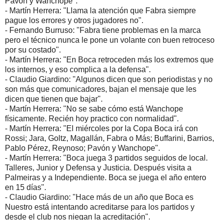
Pavón y Wanchope".
- Martín Herrera: "Llama la atención que Fabra siempre
pague los errores y otros jugadores no".
- Fernando Burruso: "Fabra tiene problemas en la marca
pero el técnico nunca le pone un volante con buen retroceso
por su costado".
- Martín Herrera: "En Boca retroceden más los extremos que
los internos, y eso complica a la defensa".
- Claudio Giardino: "Algunos dicen que son periodistas y no
son más que comunicadores, bajan el mensaje que les
dicen que tienen que bajar".
- Martín Herrera: "No se sabe cómo está Wanchope
físicamente. Recién hoy practico con normalidad".
- Martín Herrera: "El miércoles por la Copa Boca irá con
Rossi; Jara, Goltz, Magallán, Fabra o Más; Buffarini, Barrios,
Pablo Pérez, Reynoso; Pavón y Wanchope".
- Martín Herrera: "Boca juega 3 partidos seguidos de local.
Talleres, Junior y Defensa y Justicia. Después visita a
Palmeiras y a Independiente. Boca se juega el año entero
en 15 días".
- Claudio Giardino: "Hace más de un año que Boca es
Nuestro está intentando acreditarse para los partidos y
desde el club nos niegan la acreditación".