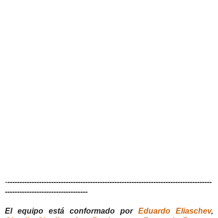
-
------------------------------------------------------------------------------------
----------------------------------
El equipo está conformado por
Eduardo Eliaschev
,