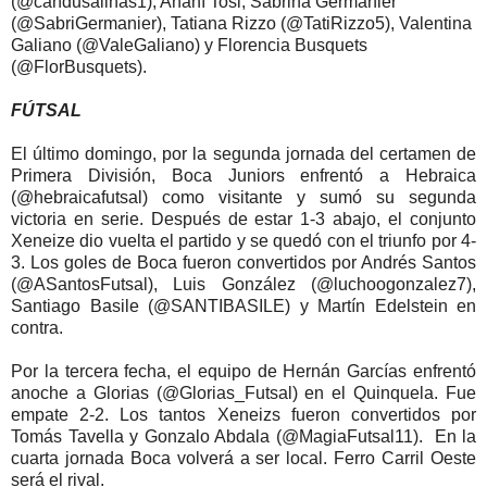
(@candusalinas1), Anahí Tosi, Sabrina Germanier
(@SabriGermanier), Tatiana Rizzo (@TatiRizzo5), Valentina
Galiano (@ValeGaliano) y Florencia Busquets
(@FlorBusquets).
FÚTSAL
El último domingo, por la segunda jornada del certamen de
Primera División, Boca Juniors enfrentó a Hebraica
(@hebraicafutsal) como visitante y sumó su segunda
victoria en serie. Después de estar 1-3 abajo, el conjunto
Xeneize dio vuelta el partido y se quedó con el triunfo por 4-
3. Los goles de Boca fueron convertidos por Andrés Santos
(@ASantosFutsal), Luis González (@luchoogonzalez7),
Santiago Basile (@SANTIBASILE) y Martín Edelstein en
contra.
Por la tercera fecha, el equipo de Hernán Garcías enfrentó
anoche a Glorias (@Glorias_Futsal) en el Quinquela. Fue
empate 2-2. Los tantos Xeneizs fueron convertidos por
Tomás Tavella y Gonzalo Abdala (@MagiaFutsal11). En la
cuarta jornada Boca volverá a ser local. Ferro Carril Oeste
será el rival.