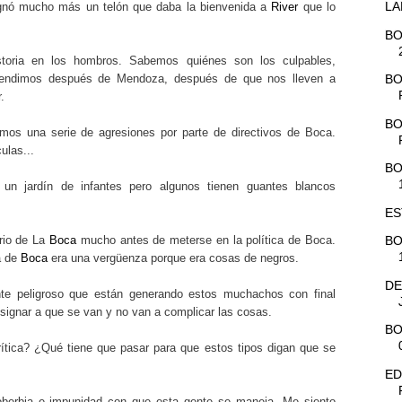
LA
ignó mucho más un telón que daba la bienvenida a
River
que lo
BO
ria en los hombros. Sabemos quiénes son los culpables,
endimos después de Mendoza, después de que nos lleven a
BO
.
BO
os una serie de agresiones por parte de directivos de Boca.
ulas...
BO
un jardín de infantes pero algunos tienen guantes blancos
ES
rrio de La
Boca
mucho antes de meterse en la política de Boca.
BO
a de
Boca
era una vergüenza porque era cosas de negros.
DE
te peligroso que están generando estos muchachos con final
esignar a que se van y no van a complicar las cosas.
BO
rítica? ¿Qué tiene que pasar para que estos tipos digan que se
ED
soberbia e impunidad con que esta gente se maneja. Me siento