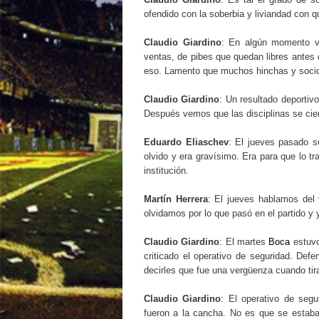
ofendido con la soberbia y liviandad con 
Claudio Giardino
: En algún momento va
ventas, de pibes que quedan libres antes
eso. Lamento que muchos hinchas y socio
Claudio Giardino
: Un resultado deportiv
Después vemos que las disciplinas se cie
Eduardo Eliaschev
: El jueves pasado 
olvido y era gravísimo. Era para que lo t
institución.
Martín Herrera
: El jueves hablamos del 
olvidamos por lo que pasó en el partido 
Claudio Giardino
: El martes
Boca
estuvo
criticado el operativo de seguridad. Def
decirles que fue una vergüenza cuando tira
Claudio Giardino
: El operativo de segu
fueron a la cancha. No es que se estaba