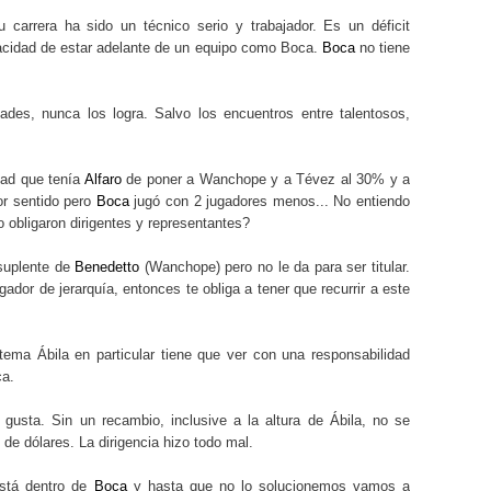
su carrera ha sido un técnico serio y trabajador. Es un déficit
pacidad de estar adelante de un equipo como Boca.
Boca
no tiene
des, nunca los logra. Salvo los encuentros entre talentosos,
dad que tenía
Alfaro
de poner a Wanchope y a Tévez al 30% y a
or sentido pero
Boca
jugó con 2 jugadores menos... No entiendo
 obligaron dirigentes y representantes?
 suplente de
Benedetto
(Wanchope) pero no le da para ser titular.
ador de jerarquía, entonces te obliga a tener que recurrir a este
tema Ábila en particular tiene que ver con una responsabilidad
ca.
usta. Sin un recambio, inclusive a la altura de Ábila, no se
 de dólares. La dirigencia hizo todo mal.
stá dentro de
Boca
y hasta que no lo solucionemos vamos a