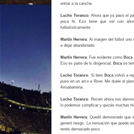
entrar a la cancha.
Lucho Toranzo
: Ahora que ya pasó el pa
poca fe. Eso tiene que ver con años
futbolísticamente.
Martín Herrera
: Al margen del fútbol uno
a dejar abandonado.
Martín Herrera
: Fue evidente como
Boca
Eso es parte de lo dirigencial,
Boca
se ter
Lucho Toranzo
: Si bien
Boca
volvió a rep
puso en un arco a River. Me duele el pla
Arruabarrena.
Lucho Toranzo
: Recién ahora nos damos
lo podemos complicar y quizás muchas hist
Martín Herrera
: Quedó demostrado que s
generó riesgo. La sensación que queda es
tenés demasiado poco.