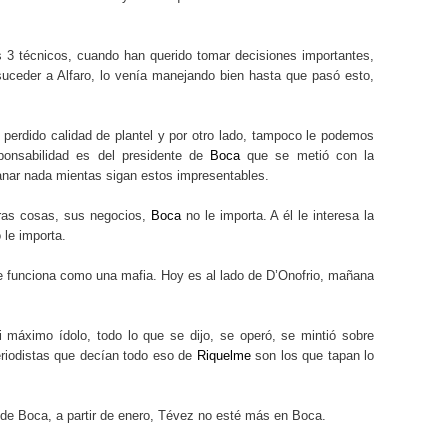
s 3 técnicos, cuando han querido tomar decisiones importantes,
 suceder a Alfaro, lo venía manejando bien hasta que pasó esto,
perdido calidad de plantel y por otro lado, tampoco le podemos
ponsabilidad es del presidente de
Boca
que se metió con la
anar nada mientas sigan estos impresentables.
tras cosas, sus negocios,
Boca
no le importa. A él le interesa la
 le importa.
ue funciona como una mafia. Hoy es al lado de D’Onofrio, mañana
 máximo ídolo, todo lo que se dijo, se operó, se mintió sobre
riodistas que decían todo eso de
Riquelme
son los que tapan lo
en de Boca, a partir de enero, Tévez no esté más en Boca.