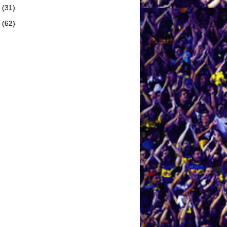
5
(31)
4
(62)