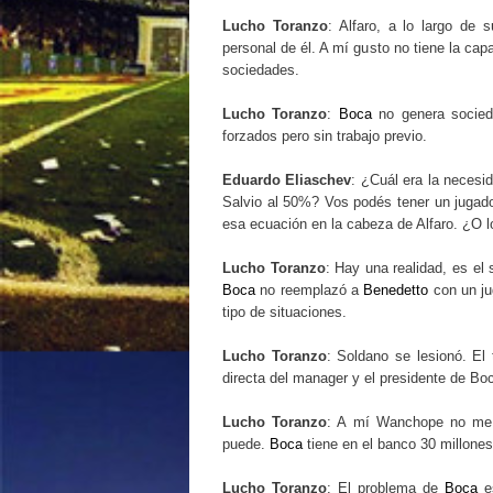
Lucho Toranzo
: Alfaro, a lo largo de 
personal de él. A mí gusto no tiene la ca
sociedades.
Lucho Toranzo
:
Boca
no genera socieda
forzados pero sin trabajo previo.
Eduardo Eliaschev
: ¿Cuál era la necesi
Salvio al 50%? Vos podés tener un jugad
esa ecuación en la cabeza de Alfaro. ¿O lo
Lucho Toranzo
: Hay una realidad, es el
Boca
no reemplazó a
Benedetto
con un jug
tipo de situaciones.
Lucho Toranzo
: Soldano se lesionó. El 
directa del manager y el presidente de Bo
Lucho Toranzo
: A mí Wanchope no me g
puede.
Boca
tiene en el banco 30 millones
Lucho Toranzo
: El problema de
Boca
e