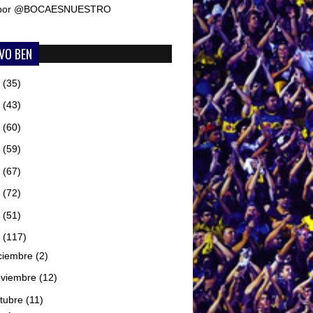
 por @BOCAESNUESTRO
VO BEN
6
(35)
5
(43)
4
(60)
3
(59)
2
(67)
1
(72)
0
(51)
9
(117)
ciembre
(2)
oviembre
(12)
tubre
(11)