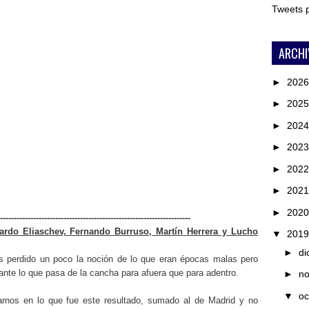
Tweets
ARCHI
►
202
►
202
►
202
►
202
►
202
►
202
►
202
---------------------------------------------------------------------
uardo Eliaschev, Fernando Burruso, Martín Herrera y Lucho
▼
201
►
di
 perdido un poco la noción de lo que eran épocas malas pero
te lo que pasa de la cancha para afuera que para adentro.
►
n
▼
oc
nos en lo que fue este resultado, sumado al de Madrid y no