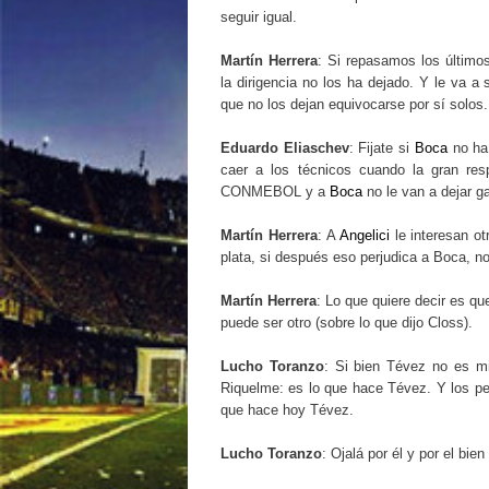
seguir igual.
Martín Herrera
: Si repasamos los último
la dirigencia no los ha dejado. Y le va a
que no los dejan equivocarse por sí solos.
Eduardo Eliaschev
: Fijate si
Boca
no ha 
caer a los técnicos cuando la gran res
CONMEBOL y a
Boca
no le van a dejar g
Martín Herrera
: A
Angelici
le interesan o
plata, si después eso perjudica a Boca, no
Martín Herrera
: Lo que quiere decir es q
puede ser otro (sobre lo que dijo Closs).
Lucho Toranzo
: Si bien Tévez no es mi
Riquelme: es lo que hace Tévez. Y los pe
que hace hoy Tévez.
Lucho Toranzo
: Ojalá por él y por el bi