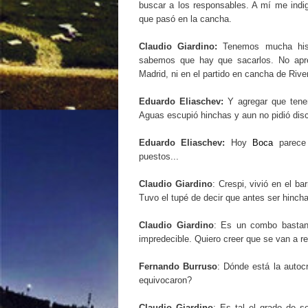
buscar a los responsables. A mí me ind
que pasó en la cancha.
Claudio Giardino:
Tenemos mucha histo
sabemos que hay que sacarlos. No apr
Madrid, ni en el partido en cancha de River
Eduardo Eliaschev:
Y agregar que tenem
Aguas escupió hinchas y aun no pidió disc
Eduardo Eliaschev:
Hoy
Boca
parece 
puestos...
Claudio Giardino
: Crespi, vivió en el ba
Tuvo el tupé de decir que antes ser hinch
Claudio Giardino
: Es un combo bastan
impredecible. Quiero creer que se van a r
Fernando Burruso
: Dónde está la autoc
equivocaron?
Claudio Giardino
: Es tal el grado de 