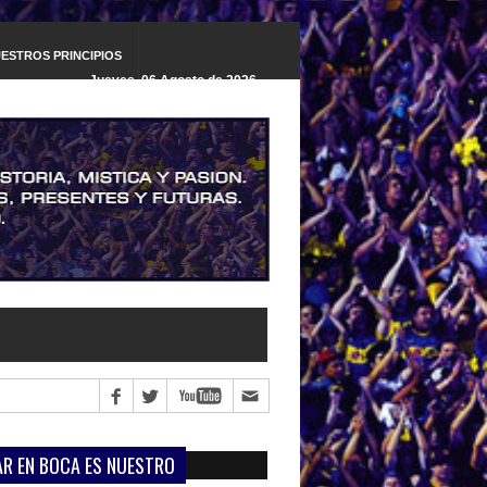
ESTROS PRINCIPIOS
Jueves, 06 Agosto de 2026
a
»
O'Higgins vs. Boca Juniors, la previa
»
Deportivo Riestra vs. Boca Juniors, la pr
R EN BOCA ES NUESTRO