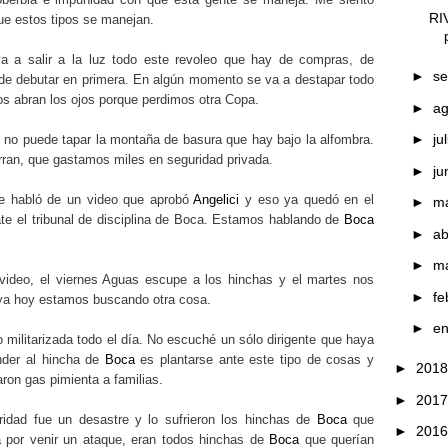
RI
que estos tipos se manejan.
 a salir a la luz todo este revoleo que hay de compras, de
►
se
 de debutar en primera. En algún momento se va a destapar todo
s abran los ojos porque perdimos otra Copa.
►
a
►
ju
o no puede tapar la montaña de basura que hay bajo la alfombra.
rran, que gastamos miles en seguridad privada.
►
ju
se habló de un video que aprobó
Angelici
y eso ya quedó en el
►
m
rate el tribunal de disciplina de Boca. Estamos hablando de
Boca
►
ab
►
m
video, el viernes Aguas escupe a los hinchas y el martes nos
►
fe
y ya hoy estamos buscando otra cosa.
►
e
 militarizada todo el día. No escuché un sólo dirigente que haya
ender al hincha de
Boca
es plantarse ante este tipo de cosas y
►
201
ron gas pimienta a familias.
►
201
ridad fue un desastre y lo sufrieron los hinchas de
Boca
que
►
201
 por venir un ataque, eran todos hinchas de
Boca
que querían