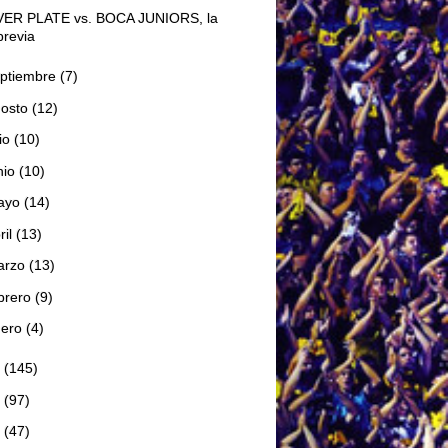
VER PLATE vs. BOCA JUNIORS, la
previa
ptiembre
(7)
gosto
(12)
lio
(10)
nio
(10)
ayo
(14)
ril
(13)
arzo
(13)
brero
(9)
nero
(4)
8
(145)
7
(97)
6
(47)