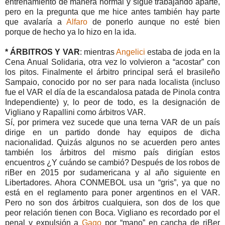
entrenamiento de manera normal y sigue trabajando aparte,
pero en la pregunta que me hice antes también hay parte
que avalaría a
Alfaro
de ponerlo aunque no esté bien
porque de hecho ya lo hizo en la ida.
* ÁRBITROS Y VAR
: mientras
Angelici
estaba de joda en la
Cena Anual Solidaria, otra vez lo volvieron a “acostar” con
los pitos. Finalmente el árbitro principal será el brasileño
Sampaio, conocido por no ser para nada localista (incluso
fue el VAR el día de la escandalosa patada de Pinola contra
Independiente) y, lo peor de todo, es la designación de
Vigliano y Rapallini como árbitros VAR.
Sí, por primera vez sucede que una terna VAR de un país
dirige en un partido donde hay equipos de dicha
nacionalidad. Quizás algunos no se acuerden pero antes
también los árbitros del mismo país dirigían estos
encuentros ¿Y cuándo se cambió? Después de los robos de
riBer en 2015 por sudamericana y al año siguiente en
Libertadores. Ahora CONMEBOL usa un “gris”, ya que no
está en el reglamento para poner argentinos en el VAR.
Pero no son dos árbitros cualquiera, son dos de los que
peor relación tienen con Boca. Vigliano es recordado por el
penal y expulsión a
Gago
por “mano” en cancha de riBer