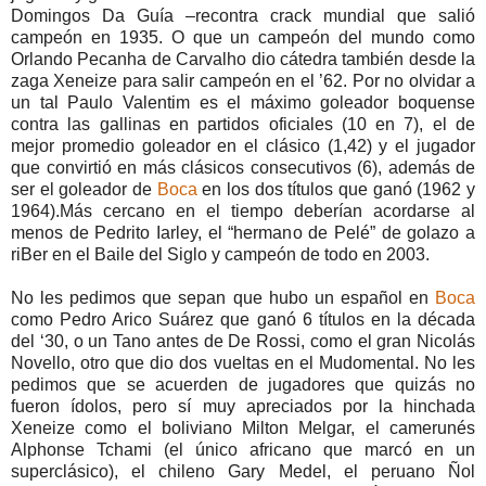
Domingos Da Guía –recontra crack mundial que salió
campeón en 1935. O que un campeón del mundo como
Orlando Pecanha de Carvalho dio cátedra también desde la
zaga Xeneize para salir campeón en el ’62. Por no olvidar a
un tal Paulo Valentim es el máximo goleador boquense
contra las gallinas en partidos oficiales (10 en 7), el de
mejor promedio goleador en el clásico (1,42) y el jugador
que convirtió en más clásicos consecutivos (6), además de
ser el goleador de
Boca
en los dos títulos que ganó (1962 y
1964).Más cercano en el tiempo deberían acordarse al
menos de Pedrito Iarley, el “hermano de Pelé” de golazo a
riBer en el Baile del Siglo y campeón de todo en 2003.
No les pedimos que sepan que hubo un español en
Boca
como Pedro Arico Suárez que ganó 6 títulos en la década
del ‘30, o un Tano antes de De Rossi, como el gran Nicolás
Novello, otro que dio dos vueltas en el Mudomental. No les
pedimos que se acuerden de jugadores que quizás no
fueron ídolos, pero sí muy apreciados por la hinchada
Xeneize como el boliviano Milton Melgar, el camerunés
Alphonse Tchami (el único africano que marcó en un
superclásico), el chileno Gary Medel, el peruano Ñol