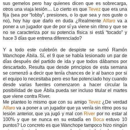
sus gemelos pero hay quienes dicen que es sobrecarga,
otros una viaja lesión… Lo cierto es que
Tevez
que era una
fija (sea por “lobby”, presiones, o lo que sea y nos guste o
no), hoy hay que darlo en duda ¿Realmente
Alfaro
va a
poner a un jugador que de por sí ya viene sin ritmo y que se
no se caracteriza por su potencia física si está “tocado” y
hace 3 días que entrena diferenciado?
Y a todo este culebrón de despiste se sumó Ramón
Wanchope Ábila. Sí, el 9 que se había lesionado un par de
días después del partido de ida y que todos dábamos por
descartado. Resulta que desde principios de esta semana
se comenzó a decir que tenía chances de ir al banco por si
el equipo lo necesitaba pero eso fue potenciado hoy cuando
desde varias fuentes comenzaron a hacer circular la
posibilidad de que Ábila pueda ser incluso titular el martes
que viene contra River.
Me planteo lo mismo que con su amigo
Tevez
¿De verdad
Alfaro
va a poner a un jugador que ya venía sin ritmo pos su
lesión anterior, que ya jugó y mal con
River
por no estar al
100% y que se nunca en su estadía en
Boca
estuvo 10
puntos? Lo concreto es que Wanchope tampoco hizo ningún