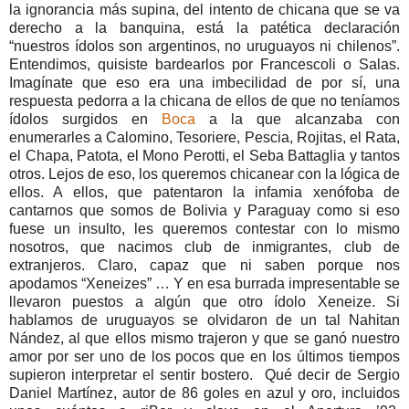
la ignorancia más supina, del intento de chicana que se va
derecho a la banquina, está la patética declaración
“nuestros ídolos son argentinos, no uruguayos ni chilenos”.
Entendimos, quisiste bardearlos por Francescoli o Salas.
Imagínate que eso era una imbecilidad de por sí, una
respuesta pedorra a la chicana de ellos de que no teníamos
ídolos surgidos en
Boca
a la que alcanzaba con
enumerarles a Calomino, Tesoriere, Pescia, Rojitas, el Rata,
el Chapa, Patota, el Mono Perotti, el Seba Battaglia y tantos
otros. Lejos de eso, los queremos chicanear con la lógica de
ellos. A ellos, que patentaron la infamia xenófoba de
cantarnos que somos de Bolivia y Paraguay como si eso
fuese un insulto, les queremos contestar con lo mismo
nosotros, que nacimos club de inmigrantes, club de
extranjeros. Claro, capaz que ni saben porque nos
apodamos “Xeneizes” … Y en esa burrada impresentable se
llevaron puestos a algún que otro ídolo Xeneize. Si
hablamos de uruguayos se olvidaron de un tal Nahitan
Nández, al que ellos mismo trajeron y que se ganó nuestro
amor por ser uno de los pocos que en los últimos tiempos
supieron interpretar el sentir bostero. Qué decir de Sergio
Daniel Martínez, autor de 86 goles en azul y oro, incluidos