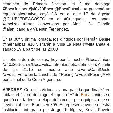
certamen de Primera División, el último domingo
#BocaJuniors @40x20Boca @BocaFutsal que presentó un
equipo alternativo, cayó 2-3 en el ante 17 de Agosto
@CLUB17DEAGOSTO en el #Quinquela. Los tantos
Xeneizes fueron convertidos por Alan De Candia
@alan_candia y Valentín Fernández.
En la 30ª y última jornada, los dirigidos por Hernán Basile
@hernanbasile10 visitarán a Villa La Ñata @villalanata el
sábado 19 a partir de las 20.00
En otro orden de cosas, hoy por la noche #BocaJuniors
@40x20Boca @BocaFutsal afrontará otra definición. A partir
de las 21.15 se medirá ante #FerroCarrilOeste
@FutsalFerro en la cancha de #Racing @FutsalRacingAFA
por la final de la Copa Argentina.
AJEDREZ
: Con seis victorias y una partida que finalizó en
tablas, el último domingo el equipo “A” de
Boca
Juniors se
quedó con la tercera etapa del circuito por equipos, que se
llevó a cabo en Brandsen 805. El representativo de nuestra
institución, integrado por Jorge Rodríguez, Kevin Paveto