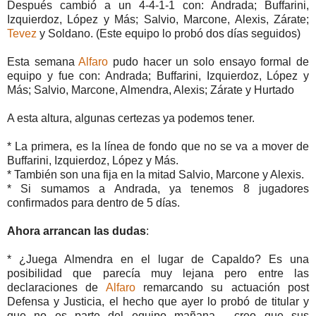
Después cambió a un 4-4-1-1 con: Andrada; Buffarini,
Izquierdoz, López y Más; Salvio, Marcone, Alexis, Zárate;
Tevez
y Soldano. (Este equipo lo probó dos días seguidos)
Esta semana
Alfaro
pudo hacer un solo ensayo formal de
equipo y fue con: Andrada; Buffarini, Izquierdoz, López y
Más; Salvio, Marcone, Almendra, Alexis; Zárate y Hurtado
A esta altura, algunas certezas ya podemos tener.
* La primera, es la línea de fondo que no se va a mover de
Buffarini, Izquierdoz, López y Más.
* También son una fija en la mitad Salvio, Marcone y Alexis.
* Si sumamos a Andrada, ya tenemos 8 jugadores
confirmados para dentro de 5 días.
Ahora arrancan las dudas
:
* ¿Juega Almendra en el lugar de Capaldo? Es una
posibilidad que parecía muy lejana pero entre las
declaraciones de
Alfaro
remarcando su actuación post
Defensa y Justicia, el hecho que ayer lo probó de titular y
que no es parte del equipo mañana… creo que sus