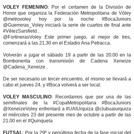
VOLEY FEMENINO
: Por el certamen de la División de
Honor que organiza la Federación Metropolitana de Vóley
@metrovoley hoy por la noche #BocaJuniors
@Guerreras_Voley iniciará la serie de cuartos de final ante
#VélezSarsfield .
@FortinerasVoley Este primer juego, al mejor de tres,
comenzará a las 21.30 en el Estadio Ana Petracca.
Volverán a jugar el sábado 19 a partir de las 20.00 en la
Bombonerita con transmisión de Cadena Xeneize
@Cadena_Xeneize .
De ser necesario un tercer encuentro, el mismo se llevará a
cabo el jueves 24, y #Boca volverá a ser local.
VOLEY MASCULINO
: Recordamos que por una de las
semifinales de la #CopaMetropolitana #BocaJuniors
@XeneizeVoley enfrentará a #UAIUrquiza @clubuaiurquiza
el miércoles 23 del presente mes de octubre a partir de las
21.00 en el #Quinquela
FUTSAL
: Por la 29ª y penúltima fecha de la fase inicial del