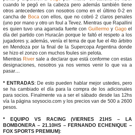
cuando le pegó en la cabeza pero además también tiene
otros antecedentes con nosotros como en el último 0-2 en
cancha de
Boca
con ellos, que no cobró 2 claros penales
(uno por mano y otro un foul a Tevez. Mientras que Rapallini
es quien tuvo una agarrada fuerte con
Guillermo
y
Gago
el
día del partido con Huracán porque le faltó el respeto a los
jugadores y, además, venía el tema de que fue el 4to árbitro
en Mendoza por la final de la Supercopa Argentina donde
se hizo el zonzo con muchos foules sin pelota.
Mientras
River
sale a declarar que está conforme con estas
designaciones, nosotros ya nos vemos venir lo que va a
pasar…
* ENTRADAS
: De esto pueden hablar mejor ustedes, pero
se ha cambiado el día para la compra de los adicionales
para socios. Finalmente va a ser el sábado desde las 12hs
vía la página soysocio.com y los precios van de 500 a 2600
pesos.
* EQUIPO VS RACING (VIERNES 21HS – LA
BOMBONERA – 21.10HS – FERNANDO ECHENIQUE –
FOX SPORTS PREMIUM)
: