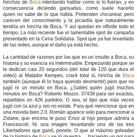
hinchas de
Boca
intentando hablar como si lo fueran, y en
consecuencia diciendo gansadas, como suele hacerlo
quien no sabe de lo que habla. Pretenden chicanear, pero
carecen del conocimiento y la picardía que naturalmente
tendría un hincha de Boca. Y así quedan en offside todo el
tiempo. La más reciente fue el lamentable spot de campaña
presentado en la Cena Solidaria. Spot que ya fue levantado
de las redes, aunque el daño ya está hecho.
La cantidad de razones por las que es un insulto a Boca, su
historia y su esencia es interminable. Empezando porque se
le dedican casi 20 segundos (del total de 120 que dura el
video) al Matador Kempes, crack total sí, hincha de
Boca
también (aunque él lo haya querido desmentir) pero que no
jugó ni un minuto en Boca. ¿Sabés quién jugó muchos
minutos en Boca? Roberto Mouzo. 37439 para ser exactos,
repartidos en 426 partidos. O sea, el tipo que más veces
jugó con la azul y oro no existe. Para qué mencionar que en
una movida bien 2.0, Román aparece solo para mencionar a
Zidane, que encima le puso Enzo al hijo porque admira a
Francescoli. Ni una imagen levantando una de las tres
Libertadores que ganó, ponele. O que al máximo goleador
de la historia de
Boca
se lo muestra… haciendo un gol para