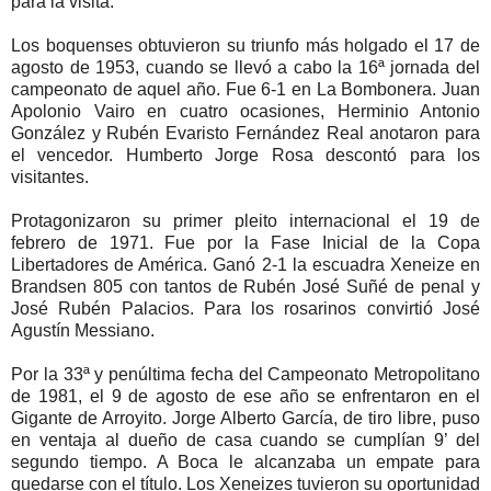
para la visita.
Los boquenses obtuvieron su triunfo más holgado el 17 de
agosto de 1953, cuando se llevó a cabo la 16ª jornada del
campeonato de aquel año. Fue 6-1 en La Bombonera. Juan
Apolonio Vairo en cuatro ocasiones, Herminio Antonio
González y Rubén Evaristo Fernández Real anotaron para
el vencedor. Humberto Jorge Rosa descontó para los
visitantes.
Protagonizaron su primer pleito internacional el 19 de
febrero de 1971. Fue por la Fase Inicial de la Copa
Libertadores de América. Ganó 2-1 la escuadra Xeneize en
Brandsen 805 con tantos de Rubén José Suñé de penal y
José Rubén Palacios. Para los rosarinos convirtió José
Agustín Messiano.
Por la 33ª y penúltima fecha del Campeonato Metropolitano
de 1981, el 9 de agosto de ese año se enfrentaron en el
Gigante de Arroyito. Jorge Alberto García, de tiro libre, puso
en ventaja al dueño de casa cuando se cumplían 9’ del
segundo tiempo. A Boca le alcanzaba un empate para
quedarse con el título. Los Xeneizes tuvieron su oportunidad