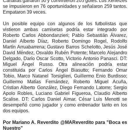
Canallas ganaron 50 y convirtieron 205 goles. Los Xeneizes
se impusieron en 76 oportunidades y señalaron 259 tantos.
Empataron 39 veces.
Un posible equipo con algunos de los futbolistas que
vistieron ambas camisetas podría estar integrado por
Roberto Carlos Abbondanzieri; Pablo Sebastián Álvarez,
Daniel Alberto Díaz, Roberto Domingo Rogel, Rodolfo
Martín Arruabarrena; Gustavo Barros Schelotto, Jesús José
David Méndez, Osvaldo Rubén Potente; Marcelo Alejandro
Delgado, Darío Oscar Scotto, Victorio Antonio Panasci. DT:
Miguel Ángel Russo. Otra alineación podría estar
constituida por Carlos Ángel Biasutto; Fernando Omar
Tobio, Marco Natanel Torsiglieri, Guillermo Enio Burdisso;
Guillermo Matías Fernández, Roberto Miguel Acuña,
Cristian Alberto González, Diego Fernando Latorre; Sergio
Apolo Robles, Luciano Gabriel Figueroa, Claudio Alberto
Scalise. DT: Carlos Daniel Aimar. César Luis Menotti se
desempeñó como jugador y como entrenador tanto en los
dos equipos.
Por Mariano A. Reverdito @MAReverdito para "Boca es
Nuestro"