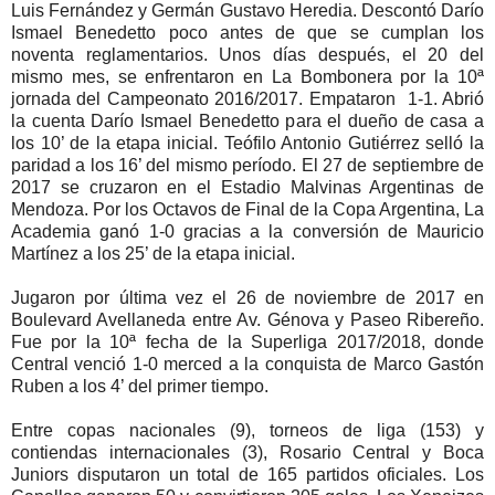
Luis Fernández y Germán Gustavo Heredia. Descontó Darío
Ismael Benedetto poco antes de que se cumplan los
noventa reglamentarios. Unos días después, el 20 del
mismo mes, se enfrentaron en La Bombonera por la 10ª
jornada del Campeonato 2016/2017. Empataron 1-1. Abrió
la cuenta Darío Ismael Benedetto para el dueño de casa a
los 10’ de la etapa inicial. Teófilo Antonio Gutiérrez selló la
paridad a los 16’ del mismo período. El 27 de septiembre de
2017 se cruzaron en el Estadio Malvinas Argentinas de
Mendoza. Por los Octavos de Final de la Copa Argentina, La
Academia ganó 1-0 gracias a la conversión de Mauricio
Martínez a los 25’ de la etapa inicial.
Jugaron por última vez el 26 de noviembre de 2017 en
Boulevard Avellaneda entre Av. Génova y Paseo Ribereño.
Fue por la 10ª fecha de la Superliga 2017/2018, donde
Central venció 1-0 merced a la conquista de Marco Gastón
Ruben a los 4’ del primer tiempo.
Entre copas nacionales (9), torneos de liga (153) y
contiendas internacionales (3), Rosario Central y Boca
Juniors disputaron un total de 165 partidos oficiales. Los