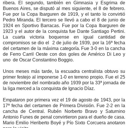
ribera. El segundo, también en Gimnasia y Esgrima de
Buenos Aires, se disputó al mes siguiente, el 8 de febrero.
Fue por la Copa Ibarguren de 1919, y el tanto lo convirtió
Pedro Miranda. El tercero se llevó a cabo el 8 de junio de
1924 en Sportivo Barracas. Fue por la Copa Ibarguren de
1923 y el autor de la conquista fue Dante Santiago Pertini.
La cuarta victoria boquense en igual cantidad de
compromisos se dio el 2 de julio de 1939, por la 16ª fecha
del certamen de la máxima categoría. Fue 3-0 en la cancha
de Ferro Carril Oeste con dos goles de Américo Di Leo y
uno de Oscar Constantino Boggio.
Unos meses más tarde, la escuadra centralista obtuvo su
primer festejo al imponerse 1-0 en terreno propio. Fue el 25
de noviembre del nombrado año 1939 por la 33ª jornada de
la liga merced a la conquista de Ignacio Díaz.
Empataron por primera vez el 19 de agosto de 1943, por la
17ª fecha del certamen de Primera División. Fue 2-2 en la
cancha de Central. Rubén Norberto Bravo y Saturnino
Antonio Funes de penal convirtieron para el dueño de casa.
Mario Emilio Heriberto Boyé y Pío Sixto Corcuera anotaron