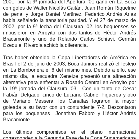
2001, por la 9ª jornada del Apertura ’01 ganó en La Boca
con goles de Walter Nicolás Gaitán, Juan Román Riquelme
de penal y Jorge Daniel Martínez. Federico Andrés Arias
había señalado la transitoria paridad. Y el 27 de marzo de
2002, por la 9ª fecha del Clausura ’02, los boquenses se
impusieron en Arroyito con dos tantos de Héctor Andrés
Bracamonte y uno de Rolando Carlos Schiavi. Germán
Ezequiel Rivarola achicó la diferencia.
Tras haber obtenido la Copa Libertadores de América en
Brasil el 2 de julio de 2003, Boca Juniors realizó el festejo
en La Bombonera el 6 del mismo mes. Debido a ello, ese
mismo día, la escuadra Xeneize presentó una alineación
alternativa para enfrentar a Rosario Central en Arroyito por
la 19ª jornada del Clausura ’03. Con un tanto de Cesar
Fabián Delgado, cinco de Luciano Gabriel Figueroa y otro
de Mariano Messera, los Canallas lograron la mayor
goleada a su favor con un contundente 7-2. Descontaron
para los boquenses Jonathan Fabbro y Héctor Andrés
Bracamonte.
Los últimos compromisos en el plano internacional
corresponden a la Segunda Fase de la Copa Sudamericana