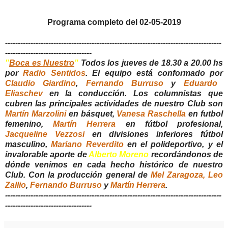
Programa completo del 02-05-2019
-
------------------------------------------------------------------------------------
----------------------------------
"
Boca es Nuestro
"
Todos los jueves de 18.30 a 20.00 hs
por
Radio Sentidos
. El equipo está conformado por
Claudio Giardino
,
Fernando Burruso
y
Eduardo
Eliaschev
en la conducción. Los columnistas que
cubren las principales actividades de nuestro Club son
Martín Marzolini
en básquet,
Vanesa Raschella
en futbol
femenino,
Martín Herrera
en fútbol profesional,
Jacqueline Vezzosi
en divisiones inferiores fútbol
masculino,
Mariano Reverdito
en el polideportivo, y el
invalorable aporte de
Alberto Moreno
recordándonos de
dónde venimos en cada hecho histórico de nuestro
Club. Con la producción general de
Mel Zaragoza,
Leo
Zallio
,
Fernando Burruso
y
Martín Herrera
.
-------------------------------------------------------------------------------------
----------------------------------