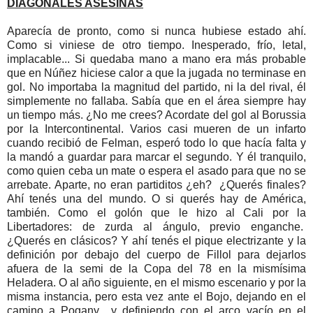
DIAGONALES ASESINAS
Aparecía de pronto, como si nunca hubiese estado ahí.
Como si viniese de otro tiempo. Inesperado, frío, letal,
implacable... Si quedaba mano a mano era más probable
que en Núñez hiciese calor a que la jugada no terminase en
gol. No importaba la magnitud del partido, ni la del rival, él
simplemente no fallaba. Sabía que en el área siempre hay
un tiempo más. ¿No me crees? Acordate del gol al Borussia
por la Intercontinental. Varios casi mueren de un infarto
cuando recibió de Felman, esperó todo lo que hacía falta y
la mandó a guardar para marcar el segundo. Y él tranquilo,
como quien ceba un mate o espera el asado para que no se
arrebate. Aparte, no eran partiditos ¿eh? ¿Querés finales?
Ahí tenés una del mundo. O si querés hay de América,
también. Como el golón que le hizo al Cali por la
Libertadores: de zurda al ángulo, previo enganche.
¿Querés en clásicos? Y ahí tenés el pique electrizante y la
definición por debajo del cuerpo de Fillol para dejarlos
afuera de la semi de la Copa del 78 en la mismísima
Heladera. O al año siguiente, en el mismo escenario y por la
misma instancia, pero esta vez ante el Bojo, dejando en el
camino a Pogany y definiendo con el arco vacío en el