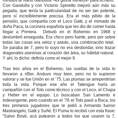
minutos al Nano Gandulla –ex gloria Xeneize- para ficharlo.
Con Gandulla y con Victorio Spinetto mejoró aún más su
pegada, que tenía la particularidad de no ser tan potente,
pero sí increíblemente precisa. Era el más pibito de la
pensión, que compartía con el Loco Gatti, y el mimado de
doña Paca, la cocinera española que les dio de comer hasta
llegar a Primera. Debutó en el Bohemio en 1968 y
deslumbró enseguida. Era chico pero fuerte, pero por sobre
todas las cosas era veloz y astuto, una combinación letal.
Se paraba de 7, pero lo suyo no era desbordar, sino trazar
diagonales asesinas al corazón del área, su hábitat natural.
Y ahí, lo dicho: definía como el mejor 9.
Tras tres años en el Bohemio, las vueltas de la vida lo
llevaron a riBer. Anduvo muy bien, pero no lo supieron
valorar y se fue Unión en el ’75. Las plumas se arrepentirían
toda la vida. Porque ese año el Tatengue haría un
campañón con el Toto como técnico y con el Loco, el Chapa
y Heber en el equipo. Lo buscaban San Lamento e
Indesingente, pero cuando en el ’76 el Toto pasó a Boca, los
tres primeros jugadores que le pidió a Armando fueron
Mastrangelo, Gatti y Suñé. El Puma lo recibió con esta frase:
“Salvo Boyé, acá putearon a todos los que usaron la 7,