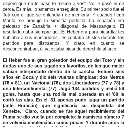
espero que no te pase lo mismo a vos”. No le pasó ni de
cerca. Es más, lo amamos enseguida. Su primer socio fue el
Toti con el que se entendían de memoria. Y cuando llegó
Marito, se produjo la simetría perfecta. La ecuación era
pelotazo de Zanabria + diagonal de Mastrangelo. El
resultado daba siempre gol. El Heber era pura picardía: les
hablaba a sus marcadores, les contaba chistes durante los
partidos para distraerlos. Y claro, en cuanto se
desconcentraban, él ya estaba picando derechito al arco.
El Heber fue el gran goleador del equipo del Toto y sin
dudas uno de sus jugadores favoritos, de los que mejor
sabían interpretarlo dentro de la cancha. Estuvo seis
años en Boca y dio seis vueltas olímpicas: dos Metros
(76 y 81), un Nacional (76), dos Libertadores (77 y 78) y
una Intercontinental (77). Jugó 134 partidos y metió 56
goles, hasta que una rodilla mal operada en el ’80 le
cortó las alas. En el ’81 apenas pudo jugar un partido
(ante Huracán) que significaría su despedida del
Xeneize. Claro, cuando se fue aquel recibimiento del
Puma se dio vuelta por completo: la camiseta número 7
se volvería emblemática como pocas. Y durante años la