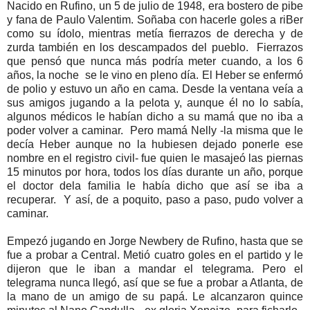
Nacido en Rufino, un 5 de julio de 1948, era bostero de pibe
y fana de Paulo Valentim. Soñaba con hacerle goles a riBer
como su ídolo, mientras metía fierrazos de derecha y de
zurda también en los descampados del pueblo. Fierrazos
que pensó que nunca más podría meter cuando, a los 6
años, la noche se le vino en pleno día. El Heber se enfermó
de polio y estuvo un año en cama. Desde la ventana veía a
sus amigos jugando a la pelota y, aunque él no lo sabía,
algunos médicos le habían dicho a su mamá que no iba a
poder volver a caminar. Pero mamá Nelly -la misma que le
decía Heber aunque no la hubiesen dejado ponerle ese
nombre en el registro civil- fue quien le masajeó las piernas
15 minutos por hora, todos los días durante un año, porque
el doctor dela familia le había dicho que así se iba a
recuperar. Y así, de a poquito, paso a paso, pudo volver a
caminar.
Empezó jugando en Jorge Newbery de Rufino, hasta que se
fue a probar a Central. Metió cuatro goles en el partido y le
dijeron que le iban a mandar el telegrama. Pero el
telegrama nunca llegó, así que se fue a probar a Atlanta, de
la mano de un amigo de su papá. Le alcanzaron quince