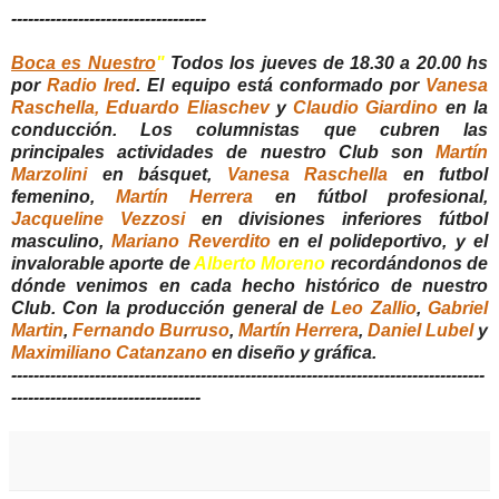
-----------------------------------
Boca es Nuestro
"
Todos los jueves de 18.30 a 20.00 hs
por
Radio Ired
. El equipo está conformado por
Vanesa
Raschella,
Eduardo Eliaschev
y
Claudio Giardino
en la
conducción. Los columnistas que cubren las
principales actividades de nuestro Club son
Martín
Marzolini
en básquet,
Vanesa Raschella
en futbol
femenino,
Martín Herrera
en fútbol profesional,
Jacqueline Vezzosi
en divisiones inferiores fútbol
masculino,
Mariano Reverdito
en el polideportivo, y el
invalorable aporte de
Alberto Moreno
recordándonos de
dónde venimos en cada hecho histórico de nuestro
Club. Con la producción general de
Leo Zallio
,
Gabriel
Martin
,
Fernando Burruso
,
Martín Herrera
,
Daniel Lubel
y
Maximiliano Catanzano
en diseño y gráfica.
-------------------------------------------------------------------------------------
----------------------------------