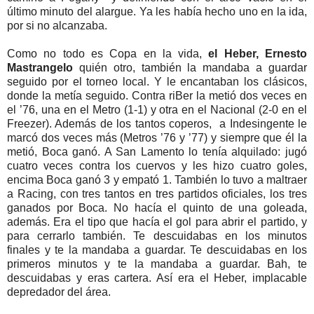
último minuto del alargue. Ya les había hecho uno en la ida,
por si no alcanzaba.
Como no todo es Copa en la vida,
el Heber, Ernesto
Mastrangelo
quién otro, también la mandaba a guardar
seguido por el torneo local. Y le encantaban los clásicos,
donde la metía seguido. Contra riBer la metió dos veces en
el ’76, una en el Metro (1-1) y otra en el Nacional (2-0 en el
Freezer). Además de los tantos coperos, a Indesingente le
marcó dos veces más (Metros ’76 y ’77) y siempre que él la
metió, Boca ganó. A San Lamento lo tenía alquilado: jugó
cuatro veces contra los cuervos y les hizo cuatro goles,
encima Boca ganó 3 y empató 1. También lo tuvo a maltraer
a Racing, con tres tantos en tres partidos oficiales, los tres
ganados por Boca. No hacía el quinto de una goleada,
además. Era el tipo que hacía el gol para abrir el partido, y
para cerrarlo también. Te descuidabas en los minutos
finales y te la mandaba a guardar. Te descuidabas en los
primeros minutos y te la mandaba a guardar. Bah, te
descuidabas y eras cartera. Así era el Heber, implacable
depredador del área.