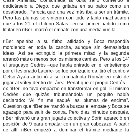
Casa Amarilla. Consumada la obra salió corriendo a
dedicárselo a Diego, que gritaba en su palco como un
desaforado. Parecía que una vez más iba a ser un trámite.
Pero las plumas se vinieron con todo y tanto machacaron
que a los 21’ el chileno Salas –en su primer partido como
titular en riBer- marcó el empate con una media vuelta.
riBer apelaba a su fútbol atildado y Boca respondía
mordiendo en toda la cancha, aunque sin demasiadas
ideas. Así se extinguió la primera mitad y la segunda
arrancó más o menos por los mismos carriles. Pero a los 14’
el uruguayo Cedrés –que había entrado en el entretiempo
por el lesionado Latorre- se fue por izquierda, tiró el centro y
Celso Ayala anticipó a su compatriota Román en esto de
jugar al vóley dentro del área. Penal que el propio Cedrés –
ex riBer- no tuvo empacho en transformar en gol. El mismo
Cedrés que quizás tribuneándola un poquito había
declarado: “Al fin me saqué las plumas de encima”.
Cuestión que riBer se mandó a buscar el empate y Boca se
agazapó para salir de contra. Pero diez minutos después,
riBer hilvanó una gran jugada colectiva y Sorín apareció en
posición de 9 para empatar con un gran cabezazo. A partir
de allí, riBer empezó a dominar el trámite mediante la