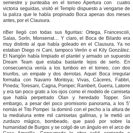
semestre y punteaba en el torneo Apertura con cuatro
victoria seguidas, visitó el Templo dispuesto a vengarse de
la paliza que le había propinado Boca apenas dos meses
antes, por el Clausura.
riBer llegó con todas sus figuritas: Ortega, Francescoli,
Salas, Sorín, Monserrat… Y claro, el Boca de Bilardo era
muy distinto al que había goleado en el Clausura. Ya no
estaban Diego ni Cani, tampoco Verón o el Kily González.
El Narigón había limpiado el plantel y armado un supuesto
Dream Team que estaba bastante lejos de serlo. En
consecuencia venía a los tumbos en el torneo, con dos
triunfos, un empate y dos derrotas. Aquel Boca irregular
formaba con Navarro Montoya; Vivas, Cáceres, Fabbri,
Pineda; Toresani, Cagna, Pompei; Rambert, Guerra, Latorre
y era tan poco grato a los ojos como el modelo de camiseta
que había perpetrado Olan y heredado Topper. Sin
embargo, a pesar del poco promisorio panorama, a los 5’
nomás el Tito Pompei la dominó con el pecho a la altura de
la medialuna entre mil camisetas gallinas, y le metió un
zurdazo mágico, bombeado, que pasó por sobre la
humanidad de Burgos y se colgó de un ángulo en el arco de