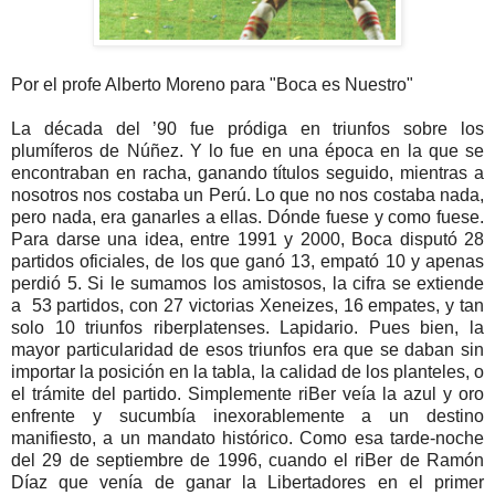
Por el profe Alberto Moreno para "Boca es Nuestro"
La década del ’90 fue pródiga en triunfos sobre los
plumíferos de Núñez. Y lo fue en una época en la que se
encontraban en racha, ganando títulos seguido, mientras a
nosotros nos costaba un Perú. Lo que no nos costaba nada,
pero nada, era ganarles a ellas. Dónde fuese y como fuese.
Para darse una idea, entre 1991 y 2000, Boca disputó 28
partidos oficiales, de los que ganó 13, empató 10 y apenas
perdió 5. Si le sumamos los amistosos, la cifra se extiende
a 53 partidos, con 27 victorias Xeneizes, 16 empates, y tan
solo 10 triunfos riberplatenses. Lapidario. Pues bien, la
mayor particularidad de esos triunfos era que se daban sin
importar la posición en la tabla, la calidad de los planteles, o
el trámite del partido. Simplemente riBer veía la azul y oro
enfrente y sucumbía inexorablemente a un destino
manifiesto, a un mandato histórico. Como esa tarde-noche
del 29 de septiembre de 1996, cuando el riBer de Ramón
Díaz que venía de ganar la Libertadores en el primer