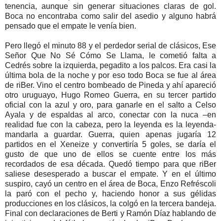
tenencia, aunque sin generar situaciones claras de gol.
Boca no encontraba como salir del asedio y alguno habrá
pensado que el empate le venía bien.
Pero llegó el minuto 88 y el perdedor serial de clásicos, Ese
Señor Que No Sé Cómo Se Llama, le cometió falta a
Cedrés sobre la izquierda, pegadito a los palcos. Era casi la
última bola de la noche y por eso todo Boca se fue al área
de riBer. Vino el centro bombeado de Pineda y ahí apareció
otro uruguayo, Hugo Romeo Guerra, en su tercer partido
oficial con la azul y oro, para ganarle en el salto a Celso
Ayala y de espaldas al arco, conectar con la nuca –en
realidad fue con la cabeza, pero la leyenda es la leyenda-
mandarla a guardar. Guerra, quien apenas jugaría 12
partidos en el Xeneize y convertiría 5 goles, se daría el
gusto de que uno de ellos se cuente entre los más
recordados de esa década. Quedó tiempo para que riBer
saliese desesperado a buscar el empate. Y en el último
suspiro, cayó un centro en el área de Boca, Enzo Refréscoli
la paró con el pecho y, haciendo honor a sus gélidas
producciones en los clásicos, la colgó en la tercera bandeja.
Final con declaraciones de Berti y Ramón Díaz hablando de