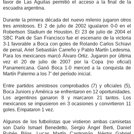
favor de Las Águilas permitió el acceso a la final de la
escuadra argentina.
Durante la primera década del nuevo milenio jugaron otros
tres amistosos. El 2 de julio de 2002 igualaron 0-0 en el
Robertson Stadium de Houston. El 23 de julio de 2004 el
SBC Park de San Francisco fue el escenario de la victoria
3-1 favorable a Boca con goles de Rolando Carlos Schiavi
de penal, Ariel Sebastián Carreño y Pablo Martín Ledesma.
Para los mexicanos marcó Álvaro Ortiz. Jugaron por última
vez el 20 de julio de 2007 por la Copa (no oficial)
Panamericana. Ganó Boca 1-0 merced a la conquista de
Martín Palermo a los 7’ del período inicial.
Entre partidos amistosos comprobados (7) y oficiales (5),
Boca Juniors y América se enfrentaron en 12 oportunidades.
Los argentinos ganaron 8 y marcaron 21 tantos. Los
mexicanos se impusieron en 3 ocasiones y convirtieron 11
goles. Empataron 1 vez.
Algunos de los futbolistas que vistieron ambas camisetas
son Darío Ismael Benedetto, Sergio Ángel Berti, Daniel
Rubén Bilos, Lucas Martín Castromán, Néstor Gabriel