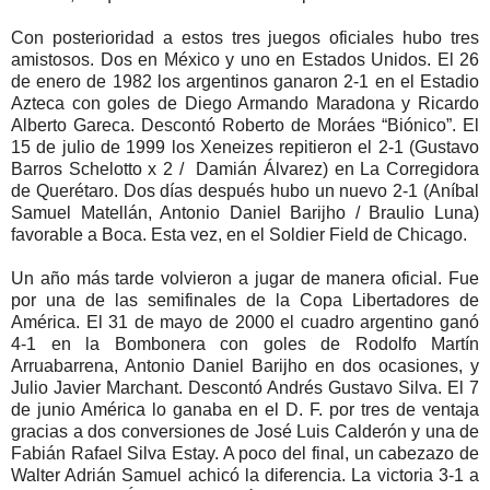
Con posterioridad a estos tres juegos oficiales hubo tres
amistosos. Dos en México y uno en Estados Unidos. El 26
de enero de 1982 los argentinos ganaron 2-1 en el Estadio
Azteca con goles de Diego Armando Maradona y Ricardo
Alberto Gareca. Descontó Roberto de Moráes “Biónico”. El
15 de julio de 1999 los Xeneizes repitieron el 2-1 (Gustavo
Barros Schelotto x 2 / Damián Álvarez) en La Corregidora
de Querétaro. Dos días después hubo un nuevo 2-1 (Aníbal
Samuel Matellán, Antonio Daniel Barijho / Braulio Luna)
favorable a Boca. Esta vez, en el Soldier Field de Chicago.
Un año más tarde volvieron a jugar de manera oficial. Fue
por una de las semifinales de la Copa Libertadores de
América. El 31 de mayo de 2000 el cuadro argentino ganó
4-1 en la Bombonera con goles de Rodolfo Martín
Arruabarrena, Antonio Daniel Barijho en dos ocasiones, y
Julio Javier Marchant. Descontó Andrés Gustavo Silva. El 7
de junio América lo ganaba en el D. F. por tres de ventaja
gracias a dos conversiones de José Luis Calderón y una de
Fabián Rafael Silva Estay. A poco del final, un cabezazo de
Walter Adrián Samuel achicó la diferencia. La victoria 3-1 a