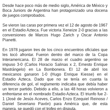
Desde hace poco más de medio siglo, América de México y
Boca Juniors de Argentina han protagonizado una docena
de juegos comprobados.
Se vieron las caras por primera vez el 12 de agosto de 1967
en el Estadio Azteca. Fue victoria Xeneize 2-0 gracias a las
conversiones de Marcos Hugo Zarich y Oscar Antonio
Pianetti.
En 1978 jugaron tres de los cinco encuentros oficiales que
les tocó afrontar. Fueron dentro del marco de la Copa
Interamericana. El 28 de marzo el cuadro argentino se
impuso 3-0 (Carlos Horacio Salinas x 2, Ernesto Enrique
Mastrángelo) en La Bombonera. El 12 de abril los
mexicanos ganaron 1-0 (Hugo Enrique Kiesse) en el
Estadio Azteca. Dado que no se tenía en cuanta la
diferencia de gol, el reglamento indicaba que debía haber
un tercer partido. Debido a ello, a las 48 horas volvieron a
enfrentarse en el nombrado Estadio Azteca. El triunfo fue 2-
1 (José de Jesús Aceves, Carlos Enzo Ezequiel Reinoso /
Daniel Severiano Pavón) para América que, de esta
manera, se quedó con el trofeo en disputa.