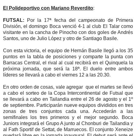
El Polideportivo con Mariano Reverdito
:
FUTSAL:
Por la 17ª fecha del campeonato de Primera
División, el domingo Boca venció 4-1 al club El Talar como
visitante en la cancha de Pinocho con dos goles de Andrés
Santos, uno de Julio López y otro de Santiago Basile.
Con esta victoria, el equipo de Hernán Basile llegó a los 35
puntos en la tabla de posiciones y comparte la punta con
Barracas Central, el rival al cual recibirá en el Quinquela la
próxima jornada, que será la 18ª. El duelo entre ambos
líderes se llevará a cabo el viernes 12 a las 20.30.
En otro orden de cosas, vale agregar que el martes se llevó
a cabo el sorteo de la Copa Intercontinental de Futsal que
se llevará a cabo en Tailandia entre el 26 de agosto y el 1º
de septiembre. Participarán nueve equipos divididos en tres
zonas de tres conjuntos cada una. Accederán a las
semifinales los tres primeros y el mejor segundo. Boca
Juniors integrará el Grupo A junto al Chonburi de Tailandia y
al Fath Sportif de Settat, de Marruecos. El conjunto Xeneize
quedará libre en la jornada inaugural. El debut será ante el