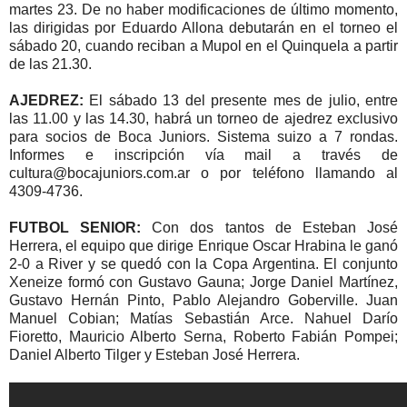
martes 23. De no haber modificaciones de último momento,
las dirigidas por Eduardo Allona debutarán en el torneo el
sábado 20, cuando reciban a Mupol en el Quinquela a partir
de las 21.30.
AJEDREZ:
El sábado 13 del presente mes de julio, entre
las 11.00 y las 14.30, habrá un torneo de ajedrez exclusivo
para socios de Boca Juniors. Sistema suizo a 7 rondas.
Informes e inscripción vía mail a través de
cultura@bocajuniors.com.ar o por teléfono llamando al
4309-4736.
FUTBOL SENIOR:
Con dos tantos de Esteban José
Herrera, el equipo que dirige Enrique Oscar Hrabina le ganó
2-0 a River y se quedó con la Copa Argentina. El conjunto
Xeneize formó con Gustavo Gauna; Jorge Daniel Martínez,
Gustavo Hernán Pinto, Pablo Alejandro Goberville. Juan
Manuel Cobian; Matías Sebastián Arce. Nahuel Darío
Fioretto, Mauricio Alberto Serna, Roberto Fabián Pompei;
Daniel Alberto Tilger y Esteban José Herrera.