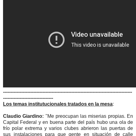
-------------------------------------------------------------------------------------
---------------------------------
Los temas institutucionales tratados en la mesa
:
Claudio Giardino:
"Me preocupan las miserias propias. En
Capital Federal y en buena parte del país hubo una ola de
frío polar extrema y varios clubes abrieron las puertas de
sus instalaciones para que gente en situación de calle