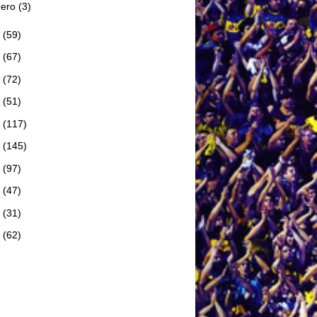
nero
(3)
3
(59)
2
(67)
1
(72)
0
(51)
9
(117)
8
(145)
7
(97)
6
(47)
5
(31)
4
(62)