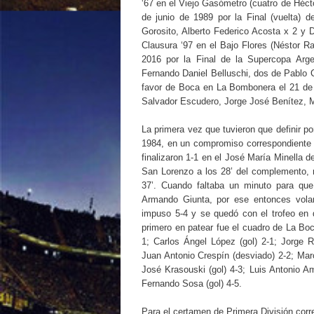
‘67 en el Viejo Gasómetro (cuatro de Héctor
de junio de 1989 por la Final (vuelta) d
Gorosito, Alberto Federico Acosta x 2 y D
Clausura ‘97 en el Bajo Flores (Néstor Ra
2016 por la Final de la Supercopa Arg
Fernando Daniel Belluschi, dos de Pablo C
favor de Boca en La Bombonera el 21 de j
Salvador Escudero, Jorge José Benítez, M
La primera vez que tuvieron que definir po
1984, en un compromiso correspondiente a 
finalizaron 1-1 en el José María Minella d
San Lorenzo a los 28’ del complemento, m
37’. Cuando faltaba un minuto para que
Armando Giunta, por ese entonces volan
impuso 5-4 y se quedó con el trofeo en d
primero en patear fue el cuadro de La Boc
1; Carlos Ángel López (gol) 2-1; Jorge R
Juan Antonio Crespín (desviado) 2-2; Marc
José Krasouski (gol) 4-3; Luis Antonio A
Fernando Sosa (gol) 4-5.
Para el certamen de Primera División corr