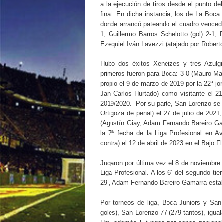
a la ejecución de tiros desde el punto de
final. En dicha instancia, los de La Boca
donde arrancó pateando el cuadro vencedor
1; Guillermo Barros Schelotto (gol) 2-1; 
Ezequiel Iván Lavezzi (atajado por Roberto
Hubo dos éxitos Xeneizes y tres Azulgr
primeros fueron para Boca: 3-0 (Mauro Matí
propio el 9 de marzo de 2019 por la 22ª jo
Jan Carlos Hurtado) como visitante el 2
2019/2020. Por su parte, San Lorenzo se q
Ortigoza de penal) el 27 de julio de 2021
(Agustín Giay, Adam Fernando Bareiro Gam
la 7ª fecha de la Liga Profesional en A
contra) el 12 de abril de 2023 en el Bajo F
Jugaron por última vez el 8 de noviembre
Liga Profesional. A los 6’ del segundo tie
29’, Adam Fernando Bareiro Gamarra estable
Por torneos de liga, Boca Juniors y Sa
goles), San Lorenzo 77 (279 tantos), igual