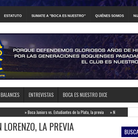
ESTATUTO
SUMATE A "BOCA ES NUESTRO"
QUIÉNES SOMOS
NU
BALANCES
ENTREVISTAS
BOCA ES NUESTRO DICE
»
Boca Juniors vs. Estudiantes de la Plata, la previa
»
Newell's Old Boys vs. Boca Junior
 LORENZO, LA PREVIA
BUSCA