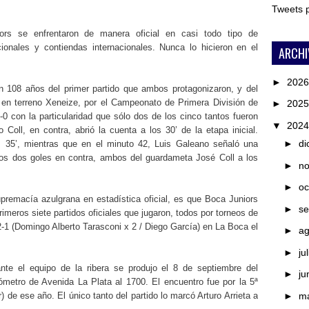
Tweets
s se enfrentaron de manera oficial en casi todo tipo de
ionales y contiendas internacionales. Nunca lo hicieron en el
ARCHI
►
202
 108 años del primer partido que ambos protagonizaron, y del
e en terreno Xeneize, por el Campeonato de Primera División de
►
202
-0 con la particularidad que sólo dos de los cinco tantos fueron
▼
202
 Coll, en contra, abrió la cuenta a los 30’ de la etapa inicial.
►
di
os 35’, mientras que en el minuto 42, Luis Galeano señaló una
os dos goles en contra, ambos del guardameta José Coll a los
►
n
►
oc
premacía azulgrana en estadística oficial, es que Boca Juniors
►
se
meros siete partidos oficiales que jugaron, todos por torneos de
2-1 (Domingo Alberto Tarasconi x 2 / Diego García) en La Boca el
►
a
►
ju
ante el equipo de la ribera se produjo el 8 de septiembre del
►
ju
metro de Avenida La Plata al 1700. El encuentro fue por la 5ª
►
m
de ese año. El único tanto del partido lo marcó Arturo Arrieta a