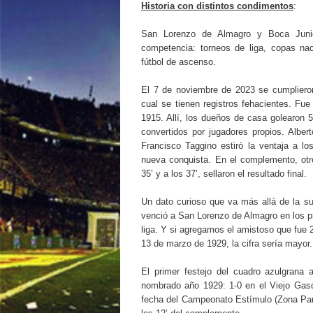
Historia con distintos condimentos
:
San Lorenzo de Almagro y Boca Junior
competencia: torneos de liga, copas nac
fútbol de ascenso.
El 7 de noviembre de 2023 se cumplieron
cual se tienen registros fehacientes. Fu
1915. Allí, los dueños de casa golearon 5
convertidos por jugadores propios. Alberto
Francisco Taggino estiró la ventaja a l
nueva conquista. En el complemento, otr
35’ y a los 37’, sellaron el resultado final.
Un dato curioso que va más allá de la su
venció a San Lorenzo de Almagro en los pri
liga. Y si agregamos el amistoso que fue 
13 de marzo de 1929, la cifra sería mayor.
El primer festejo del cuadro azulgrana 
nombrado año 1929: 1-0 en el Viejo Gasó
fecha del Campeonato Estímulo (Zona Par) 