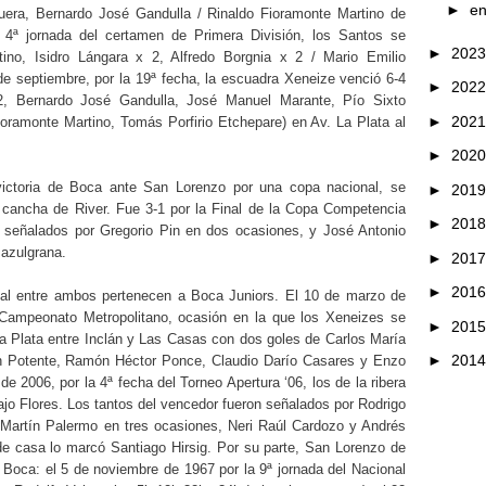
►
e
uera, Bernardo José Gandulla / Rinaldo Fioramonte Martino de
4ª jornada del certamen de Primera División, los Santos se
►
202
tino, Isidro Lángara x 2, Alfredo Borgnia x 2 / Mario Emilio
de septiembre, por la 19ª fecha, la escuadra Xeneize venció 6-4
►
202
 2, Bernardo José Gandulla, José Manuel Marante, Pío Sixto
►
202
ioramonte Martino, Tomás Porfirio Etchepare) en Av. La Plata al
►
202
ictoria de Boca ante San Lorenzo por una copa nacional, se
►
201
 cancha de River. Fue 3-1 por la Final de la Copa Competencia
►
201
n señalados por Gregorio Pin en dos ocasiones, y José Antonio
 azulgrana.
►
201
►
201
rial entre ambos pertenecen a Boca Juniors. El 10 de marzo de
 Campeonato Metropolitano, ocasión en la que los Xeneizes se
►
201
a Plata entre Inclán y Las Casas con dos goles de Carlos María
►
201
 Potente, Ramón Héctor Ponce, Claudio Darío Casares y Enzo
e 2006, por la 4ª fecha del Torneo Apertura ‘06, los de la ribera
ajo Flores. Los tantos del vencedor fueron señalados por Rodrigo
 Martín Palermo en tres ocasiones, Neri Raúl Cardozo y Andrés
 de casa lo marcó Santiago Hirsig. Por su parte, San Lorenzo de
Boca: el 5 de noviembre de 1967 por la 9ª jornada del Nacional