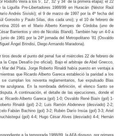
 Rodolfo Veira a los 5’, 12’, 32’ y 34’ de la primera etapa); el 22
e la Liguilla Pre-Libertadores 1988/99 en Huracán (Néstor Raúl
arío Andrés Siviski); el 9 de marzo de 1997 por la 4ª fecha del
úl Gorosito y Paulo Silas, dos cada uno); y el 10 de febrero de
entina 2016 en el Mario Alberto Kempes de Córdoba (uno de
ésar Barrientos y otro de Nicolás Blandi). También hay un 4-0 a
unio de 1981 por la 24ª jornada del Metropolitano ‘81 (Osvaldo
iguel Ángel Brindisi, Diego Armando Maradona).
r tiros desde el punto del penal fue el miércoles 22 de febrero de
la Copa Desafío (no oficial). Bajo el arbitraje de Abel Gnecco,
e Mar del Plata. Jorge Roberto Rinaldi había puesto en ventaja a
ientras que Ricardo Alberto Gareca estableció la paridad a los
 se cumplan los noventa reglamentarios, fue expulsado Blas
te azulgrana. En la nombrada definición, el elenco Santo se
isputa. A continuación, el detalle de las ejecuciones, donde el
a: Ricardo Alberto Gareca (gol) 1-0; Osvaldo René Biaín (gol) 1-
oberto Rinaldi (gol) 2-2; Luis Ramón Abdeneve (desviado) 2-2;
elo Fabián Bachino (gol) 3-2; Rubén Darío Insúa (gol) 3-3; Ariel
muchástegui (gol) 4-4; Hugo César Alves (desviado) 4-4; Hernán
espondiente a la temporada 1988/89, la AFA dispuso, por primera