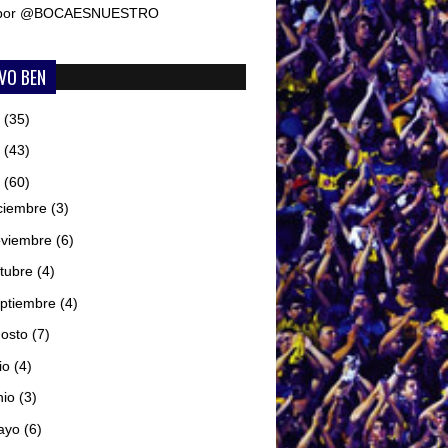
 por @BOCAESNUESTRO
VO BEN
6
(35)
5
(43)
4
(60)
ciembre
(3)
oviembre
(6)
tubre
(4)
ptiembre
(4)
gosto
(7)
lio
(4)
nio
(3)
ayo
(6)