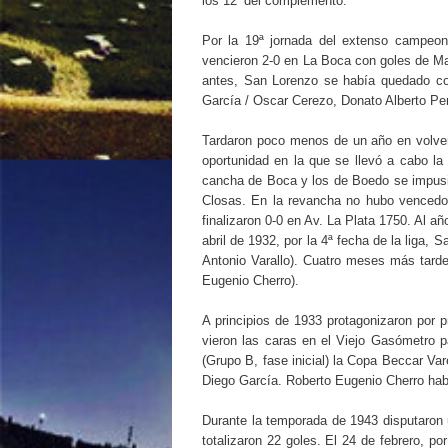
los 12’ del complemento.
Por la 19ª jornada del extenso campeon
vencieron 2-0 en La Boca con goles de Ma
antes, San Lorenzo se había quedado co
García / Oscar Cerezo, Donato Alberto Penel
Tardaron poco menos de un año en volvers
oportunidad en la que se llevó a cabo la
cancha de Boca y los de Boedo se impusie
Closas. En la revancha no hubo vencedore
finalizaron 0-0 en Av. La Plata 1750. Al a
abril de 1932, por la 4ª fecha de la liga,
Antonio Varallo). Cuatro meses más tarde
Eugenio Cherro).
A principios de 1933 protagonizaron por p
vieron las caras en el Viejo Gasómetro p
(Grupo B, fase inicial) la Copa Beccar Va
Diego García. Roberto Eugenio Cherro habí
Durante la temporada de 1943 disputaron u
totalizaron 22 goles. El 24 de febrero, 