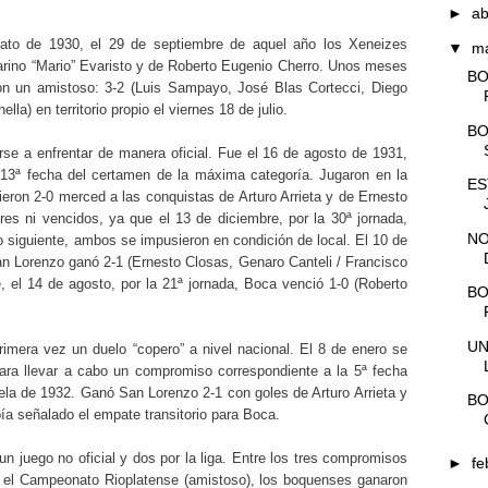
►
ab
ato de 1930, el 29 de septiembre de aquel año los Xeneizes
▼
m
rino “Mario” Evaristo y de Roberto Eugenio Cherro. Unos meses
BO
n un amistoso: 3-2 (Luis Sampayo, José Blas Cortecci, Diego
la) en territorio propio el viernes 18 de julio.
BO
e a enfrentar de manera oficial. Fue el 16 de agosto de 1931,
 13ª fecha del certamen de la máxima categoría. Jugaron en la
ES
ron 2-0 merced a las conquistas de Arturo Arrieta y de Ernesto
s ni vencidos, ya que el 13 de diciembre, por la 30ª jornada,
NO
ño siguiente, ambos se impusieron en condición de local. El 10 de
 San Lorenzo ganó 2-1 (Ernesto Closas, Genaro Canteli / Francisco
, el 14 de agosto, por la 21ª jornada, Boca venció 1-0 (Roberto
BO
UN
rimera vez un duelo “copero” a nivel nacional. El 8 de enero se
ara llevar a cabo un compromiso correspondiente a la 5ª fecha
rela de 1932. Ganó San Lorenzo 2-1 con goles de Arturo Arrieta y
BO
a señalado el empate transitorio para Boca.
n juego no oficial y dos por la liga. Entre los tres compromisos
►
fe
por el Campeonato Rioplatense (amistoso), los boquenses ganaron