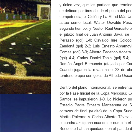
y única vez, que los partidos que termin
se definan por tiros desde el punto del pe
competencia, el Ciclón y La Mitad Más Un
actuó como local. Walter Osvaldo Peraz
segundo tiempo, y Néstor Raúl Gorosito pu
el pitazo final de Juan Antonio Bava, se 
Perazzo (gol) 1-0; Osvaldo Inre Colocci
Zandoná (gol) 2-2; Luis Ernesto Abramovic
Comas (gol) 3-3; Alberto Federico Acosta 
(gol) 4-4; Carlos Daniel Tapia (gol) 5-4; 
Ramón Ángel Bernuncio (atajado por Car
Cuando jugaron la revancha el 23 de abr
territorio propio con goles de Alfredo Os
Dentro del plano internacional, se enfrent
por la Fase Inicial de la Copa Mercosur. C
Santos se impusieron 1-0. Lo hicieron p
Estadio Padre Ernesto Martearena de Sa
octavos de final (vuelta) de la Copa Sud
Martín Palermo y Carlos Alberto Tévez. A
escuadra azulgrana cuando se cumplía el 
Boedo se habían quedado con el partido de