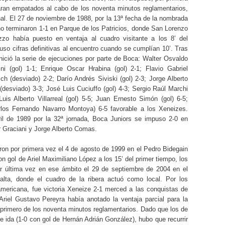
aran empatados al cabo de los noventa minutos reglamentarios,
nal. El 27 de noviembre de 1988, por la 13ª fecha de la nombrada
o terminaron 1-1 en Parque de los Patricios, donde San Lorenzo
zo había puesto en ventaja al cuadro visitante a los 8’ del
so cifras definitivas al encuentro cuando se cumplían 10’. Tras
inició la serie de ejecuciones por parte de Boca: Walter Osvaldo
ni (gol) 1-1; Enrique Oscar Hrabina (gol) 2-1; Flavio Gabriel
h (desviado) 2-2; Darío Andrés Siviski (gol) 2-3; Jorge Alberto
(desviado) 3-3; José Luis Cuciuffo (gol) 4-3; Sergio Raúl Marchi
Luis Alberto Villarreal (gol) 5-5; Juan Ernesto Simón (gol) 6-5;
los Fernando Navarro Montoya) 6-5 favorable a los Xeneizes.
il de 1989 por la 32ª jornada, Boca Juniors se impuso 2-0 en
car Graciani y Jorge Alberto Comas.
aron por primera vez el 4 de agosto de 1999 en el Pedro Bidegain
on gol de Ariel Maximiliano López a los 15’ del primer tiempo, los
or última vez en ese ámbito el 29 de septiembre de 2004 en el
lta, donde el cuadro de la ribera actuó como local. Por los
americana, fue victoria Xeneize 2-1 merced a las conquistas de
riel Gustavo Pereyra había anotado la ventaja parcial para la
primero de los noventa minutos reglamentarios. Dado que los de
 ida (1-0 con gol de Hernán Adrián González), hubo que recurrir