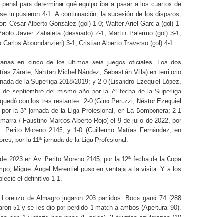
l penal para determinar qué equipo iba a pasar a los cuartos de
 se impusieron 4-1. A continuación, la sucesión de los disparos,
: César Alberto González (gol) 1-0; Walter Ariel García (gol) 1-
Pablo Javier Zabaleta (desviado) 2-1; Martín Palermo (gol) 3-1;
 Carlos Abbondanzieri) 3-1; Cristian Alberto Traverso (gol) 4-1.
anas en cinco de los últimos seis juegos oficiales. Los dos
as Zárate, Nahitan Michel Nández, Sebastián Villa) en territorio
rnada de la Superliga 2018/2019; y 2-0 (Lisandro Ezequiel López,
1 de septiembre del mismo año por la 7ª fecha de la Superliga
uedó con los tres restantes: 2-0 (Gino Peruzzi, Néstor Ezequiel
, por la 3ª jornada de la Liga Profesional, en La Bombonera; 2-1
arra / Faustino Marcos Alberto Rojo) el 9 de julio de 2022, por
v. Perito Moreno 2145; y 1-0 (Guillermo Matías Fernández, en
lores, por la 11ª jornada de la Liga Profesional.
 de 2023 en Av. Perito Moreno 2145, por la 12ª fecha de la Copa
mpo, Miguel Ángel Merentiel puso en ventaja a la visita. Y a los
ció el definitivo 1-1.
n Lorenzo de Almagro jugaron 203 partidos. Boca ganó 74 (288
aron 51 y se les dio por perdido 1 match a ambos (Apertura ’90).