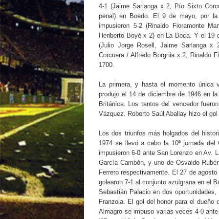
4-1 (Jaime Sarlanga x 2, Pío Sixto Corc
penal) en Boedo. El 9 de mayo, por la 
impusieron 5-2 (Rinaldo Fioramonte Mar
Heriberto Boyé x 2) en La Boca. Y el 19 
(Julio Jorge Rosell, Jaime Sarlanga x
Corcuera / Alfredo Borgnia x 2, Rinaldo F
1700.
La primera, y hasta el momento única v
produjo el 14 de diciembre de 1946 en la
Británica. Los tantos del vencedor fuero
Vázquez. Roberto Saúl Aballay hizo el gol
Los dos triunfos más holgados del histo
1974 se llevó a cabo la 10ª jornada del
impusieron 6-0 ante San Lorenzo en Av. L
García Cambón, y uno de Osvaldo Rubén
Ferrero respectivamente. El 27 de agosto d
golearon 7-1 al conjunto azulgrana en el B
Sebastián Palacio en dos oportunidades,
Franzoia. El gol del honor para el dueño
Almagro se impuso varias veces 4-0 ante 