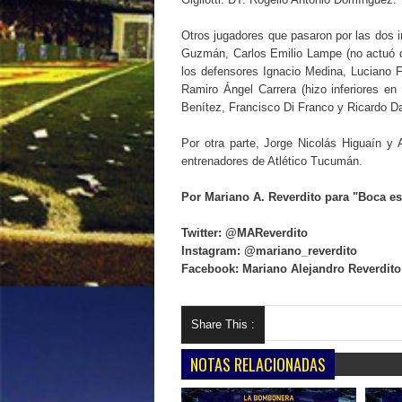
Otros jugadores que pasaron por las dos i
Guzmán, Carlos Emilio Lampe (no actuó de
los defensores Ignacio Medina, Luciano F
Ramiro Ángel Carrera (hizo inferiores en
Benítez, Francisco Di Franco y Ricardo Da
Por otra parte, Jorge Nicolás Higuaín y
entrenadores de Atlético Tucumán.
Por Mariano A. Reverdito para "Boca es
Twitter: @MAReverdito
Instagram: @mariano_reverdito
Facebook: Mariano Alejandro Reverdito
Share This :
NOTAS RELACIONADAS