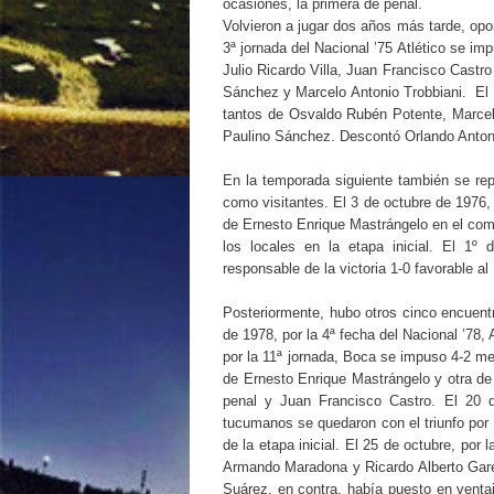
ocasiones, la primera de penal.
Volvieron a jugar dos años más tarde, opo
3ª jornada del Nacional ’75 Atlético se im
Julio Ricardo Villa, Juan Francisco Castro
Sánchez y Marcelo Antonio Trobbiani. El 
tantos de Osvaldo Rubén Potente, Marcel
Paulino Sánchez. Descontó Orlando Anto
En la temporada siguiente también se repa
como visitantes. El 3 de octubre de 1976, 
de Ernesto Enrique Mastrángelo en el com
los locales en la etapa inicial. El 1º 
responsable de la victoria 1-0 favorable a
Posteriormente, hubo otros cinco encuent
de 1978, por la 4ª fecha del Nacional ’78,
por la 11ª jornada, Boca se impuso 4-2 m
de Ernesto Enrique Mastrángelo y otra d
penal y Juan Francisco Castro. El 20 d
tucumanos se quedaron con el triunfo por 
de la etapa inicial. El 25 de octubre, por
Armando Maradona y Ricardo Alberto Garec
Suárez, en contra, había puesto en venta