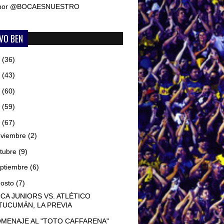
 por @BOCAESNUESTRO
VO BEN
6
(36)
5
(43)
4
(60)
3
(59)
2
(67)
oviembre
(2)
tubre
(9)
ptiembre
(6)
gosto
(7)
CA JUNIORS VS. ATLÉTICO
TUCUMÁN, LA PREVIA
MENAJE AL "TOTO CAFFARENA"