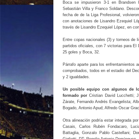
Boca se impusieron 3-1 en Brandsen 8
Sebastián Villa y Franco Soldano. Descon
fecha de de la Liga Profesional, volvieron
con anotaciones de Lisandro Ezequiel Lóp
través de Lisandro Ezequiel López, en con
Entre copas nacionales (3) y torneos de l
partidos oficiales, con 7 victorias para El
25 goles y Boca, 32.
Párrafo aparte para los enfrentamientos am
comprobados, todos en el estadio del Deca
y 2 igualdades.
Un posible equipo con algunos de los
formado por
Cristian David Lucchetti; 
Zárate, Fernando Andrés Evangelista; A
Bogado, Antonio Apud; Alfredo Oscar Gra
Otra alineación podría estar integrada p
Casais, Carlos Rubén Fondacaro, Luci
Battaglia, Gonzalo Pablo Castellani; D
Gigliotti. DT: Rogelio Antonio Domínguez.