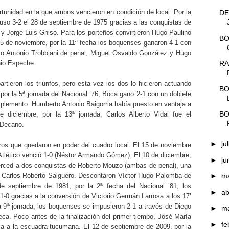
rtunidad en la que ambos vencieron en condición de local. Por la
DE
puso 3-2 el 28 de septiembre de 1975 gracias a las conquistas de
 y Jorge Luis Ghiso. Para los porteños convirtieron Hugo Paulino
BO
5 de noviembre, por la 11ª fecha los boquenses ganaron 4-1 con
o Antonio Trobbiani de penal, Miguel Osvaldo González y Hugo
nio Espeche.
RA
rtieron los triunfos, pero esta vez los dos lo hicieron actuando
BO
por la 5ª jornada del Nacional ’76, Boca ganó 2-1 con un doblete
plemento. Humberto Antonio Baigorria había puesto en ventaja a
BO
de diciembre, por la 13ª jornada, Carlos Alberto Vidal fue el
l Decano.
►
ju
ros que quedaron en poder del cuadro local. El 15 de noviembre
 Atlético venció 1-0 (Néstor Armando Gómez). El 10 de diciembre,
►
ju
erced a dos conquistas de Roberto Mouzo (ambas de penal), una
e Carlos Roberto Salguero. Descontaron Víctor Hugo Palomba de
►
m
e septiembre de 1981, por la 2ª fecha del Nacional ’81, los
►
ab
1-0 gracias a la conversión de Victorio Germán Larrosa a los 17’
 la 9ª jornada, los boquenses se impusieron 2-1 a través de Diego
►
m
a. Poco antes de la finalización del primer tiempo, José María
►
fe
ja a la escuadra tucumana. El 12 de septiembre de 2009, por la