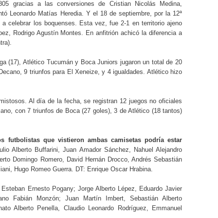
05 gracias a las conversiones de Cristian Nicolás Medina,
tó Leonardo Matías Heredia. Y el 18 de septiembre, por la 12ª
 a celebrar los boquenses. Esta vez, fue 2-1 en territorio ajeno
ez, Rodrigo Agustín Montes. En anfitrión achicó la diferencia a
tra).
iga (17), Atlético Tucumán y Boca Juniors jugaron un total de 20
 Decano, 9 triunfos para El Xeneize, y 4 igualdades. Atlético hizo
istosos. Al día de la fecha, se registran 12 juegos no oficiales
no, con 7 triunfos de Boca (27 goles), 3 de Atlético (18 tantos)
 futbolistas que vistieron ambas camisetas podría estar
Julio Alberto Buffarini, Juan Amador Sánchez, Nahuel Alejandro
lberto Domingo Romero, David Hernán Drocco, Andrés Sebastián
ciani, Hugo Romeo Guerra. DT: Enrique Oscar Hrabina.
or Esteban Ernesto Pogany; Jorge Alberto Lépez, Eduardo Javier
ano Fabián Monzón; Juan Martín Imbert, Sebastián Alberto
onato Alberto Penella, Claudio Leonardo Rodríguez, Emmanuel