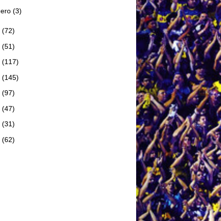
nero
(3)
1
(72)
0
(51)
9
(117)
8
(145)
7
(97)
6
(47)
5
(31)
4
(62)