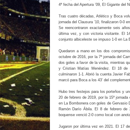
4ª fecha del Apertura ’09, El Gigante del
Tras cuatro décadas, Atlético y Boca volv
jornada del Clausura ’10, finalizaron 0-0 
Se reencontraron exactamente seis años
última vez, y con victoria visitante. El
conjunto albiceleste se impuso 1-0 en La 
Quedaron a mano en los dos compromiso
octubre de 2016, por la 7ª jornada del Ca
dos goles a favor de la visita, mientras 
y Cristian Matías Menéndez. El 18 de 
culminaron 1-1. Abrió la cuenta Javier Fab
marcó para Boca a los 43’ del compleme
Hubo tres festejos para los porteños y u
20 de febrero de 2019, por la 15ª jornad
en La Bombonera con goles de Gervasio Da
Ramón Darío Ábila. El 8 de febrero de 2
boquense venció 2-0 como local con anot
Jugaron por última vez en 2021. El 17 de 