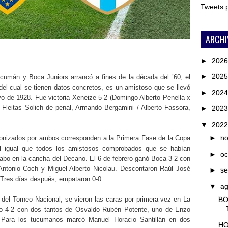
Tweets
ARCHI
►
202
►
202
 Tucumán y Boca Juniors arrancó a fines de la década del ’60, el
del cual se tienen datos concretos, es un amistoso que se llevó
►
202
o de 1928. Fue victoria Xeneize 5-2 (Domingo Alberto Penella x
Fleitas Solich de penal, Armando Bergamini / Alberto Fassora,
►
202
▼
202
►
n
agonizados por ambos corresponden a la Primera Fase de la Copa
al igual que todos los amistosos comprobados que se habían
►
oc
 cabo en la cancha del Decano. El 6 de febrero ganó Boca 3-2 con
Antonio Coch y Miguel Alberto Nicolau. Descontaron Raúl José
►
se
 Tres días después, empataron 0-0.
▼
a
 del Torneo Nacional, se vieron las caras por primera vez en La
BO
so 4-2 con dos tantos de Osvaldo Rubén Potente, uno de Enzo
. Para los tucumanos marcó Manuel Horacio Santillán en dos
HO