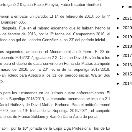
 Norte ganó 2-0 (Juan Pablo Pereyra, Fabio Escobar Benítez).
►
e
ieron a empatar un partido. El 14 de febrero de 2010, por la 4ª
►
202
en Brandsen 805.
►
202
 después. Fue en el mismo escenario que lo habían hecho la
 14 de febrero de 2016, por la 2ª fecha del Campeonato 2016, el
►
201
Boca con gol de Leandro González a los 23’ del período inicial.
►
201
s siguientes, ambos en el Monumental José Fierro. El 23 de
►
201
mpeonato 2016/2017, igualaron 2-2. Cristian David Pavón hizo los
que para el dueño de casa convirtieron Fernando Matías Zampedri
►
201
marzo de 2018, por la 20ª fecha de la Superliga 2017/2018,
►
201
ián Toledo para Atlético a los 31’ del período inicial. Walter Bou
nto.
►
201
no para los tucumanos en los últimos cuatro enfrentamientos. El
a de la Superliga 2018/2019, la escuadra tucumana se impuso 2-1
niel Núñez y de David Matías Barbona. Para el anfitrión marcó
020, por la 19ª fecha de la Superliga 2019/2021, el conjunto
aciones de Franco Soldano y Ramón Darío Ábila de penal.
abril, por la 10ª jornada de la Copa Liga Profesional, los de La