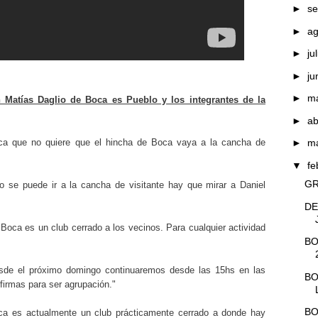
►
se
►
a
►
ju
►
ju
►
m
n Matías Daglio de Boca es Pueblo y los integrantes de la
►
ab
oca que no quiere que el hincha de Boca vaya a la cancha de
►
m
▼
fe
GR
o se puede ir a la cancha de visitante hay que mirar a Daniel
DE
 Boca es un club cerrado a los vecinos. Para cualquier actividad
BO
esde el próximo domingo continuaremos desde las 15hs en las
BO
irmas para ser agrupación."
BO
ca es actualmente un club prácticamente cerrado a donde hay