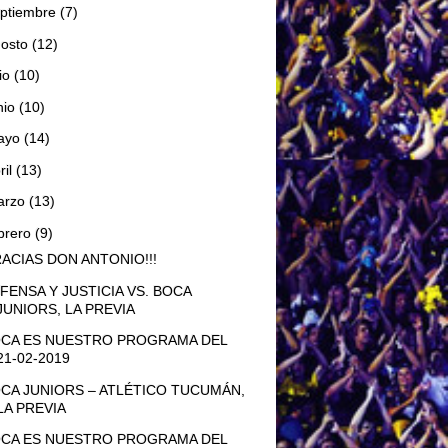
ptiembre
(7)
gosto
(12)
lio
(10)
nio
(10)
ayo
(14)
ril
(13)
arzo
(13)
brero
(9)
ACIAS DON ANTONIO!!!
FENSA Y JUSTICIA VS. BOCA
JUNIORS, LA PREVIA
CA ES NUESTRO PROGRAMA DEL
21-02-2019
CA JUNIORS – ATLÉTICO TUCUMÁN,
LA PREVIA
CA ES NUESTRO PROGRAMA DEL