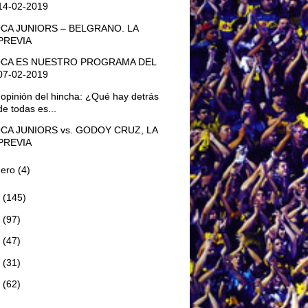
14-02-2019
CA JUNIORS – BELGRANO. LA
PREVIA
CA ES NUESTRO PROGRAMA DEL
07-02-2019
 opinión del hincha: ¿Qué hay detrás
de todas es...
CA JUNIORS vs. GODOY CRUZ, LA
PREVIA
nero
(4)
8
(145)
7
(97)
6
(47)
5
(31)
4
(62)