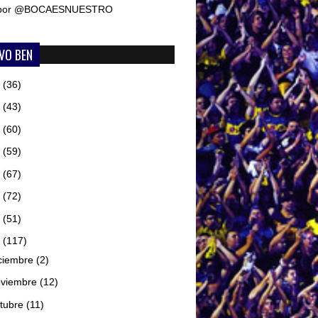
 por @BOCAESNUESTRO
VO BEN
6
(36)
5
(43)
4
(60)
3
(59)
2
(67)
1
(72)
0
(51)
9
(117)
ciembre
(2)
oviembre
(12)
tubre
(11)