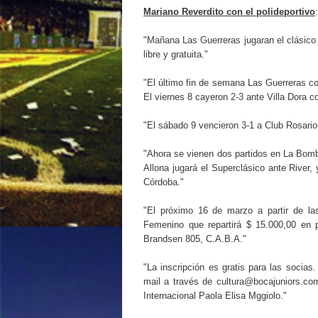
Mariano Reverdito con el polideportivo
:
"Mañana Las Guerreras jugaran el clásico 
libre y gratuita."
"El último fin de semana Las Guerreras co
El viernes 8 cayeron 2-3 ante Villa Dora c
"El sábado 9 vencieron 3-1 a Club Rosario
"Ahora se vienen dos partidos en La Bombo
Allona jugará el Superclásico ante River, 
Córdoba."
"El próximo 16 de marzo a partir de la
Femenino que repartirá $ 15.000,00 en 
Brandsen 805, C.A.B.A."
"La inscripción es gratis para las socias
mail a través de cultura@bocajuniors.com
Internacional Paola Elisa Mggiolo."