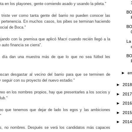
ta en los playones, gente comiendo asado y usando la pileta."
BO
 triste ver como tanta gente del barrio no pueden conocer las
de pertenencia. En muchos casos, los pibes se terminan haciendo
BO
social de Boca."
jando con la premisa que aplicó Macri cuando recién llegó a la
La
auto financia se cierra".
BO
a día dan una muestra más de que lo que no sea fútbol les
►
e
uscan desgastar al vecino del barrio para que se terminen de
 seguir con su proyecto del nuevo estadio."
►
201
creo en los nombres propios, hay que presentarles a los socios y
►
201
lub."
►
201
reo que tenemos que dejar de lado los egos y las ambiciones
►
201
"
►
201
as, no nombres. Después se verá los candidatos más capaces