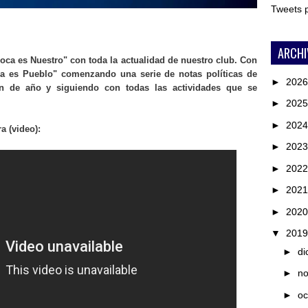
Tweets
ARCHI
ca es Nuestro" con toda la actualidad de nuestro club. Con
ca es Pueblo" comenzando una serie de notas políticas de
►
202
in de año y siguiendo con todas las actividades que se
►
202
►
202
a (video):
►
202
►
202
►
202
►
202
▼
201
►
di
►
n
►
oc