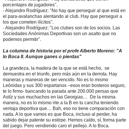
porcentajes de jugadores".
- Alejandro Rodríguez: "No hay que perseguir al que está en
el para-avalanchas alentando al club. Hay que perseguir a
los que cometen ilícitos".
- Alejandro Rodríguez: "Los clubes son de los socios. Las
Sociedades Anónimas Deportivas son un asalto que no
podemos permitir".
La columna de historia por el profe Alberto Moreno: "A
lo Boca II.
Aunque ganes o pierdas"
La grandeza, la madera de la que se está hecho, se
demuestra en el triunfo, pero más aún en la derrota. Hay
maneras y maneras de ser vencido. No es lo mismo
Leónidas y sus 300 espartanos –esos eran bosteros seguro,
te lo firmo- bancando la parada ante 200.000 persas que
Astíz y sus muchachos en las Georgias… De la misma
manera, no es lo mismo irte a la B en tu cancha teniendo
ventaja deportiva que… Bah, eso no tiene comparación con
nada. A lo que vamos es que Boca, incluso al perder, ha
sabido dejar patente su estirpe. Hemos caído, sí, forma parte
del juego. Pero vendiendo caro el pellejo. A lo Boca.