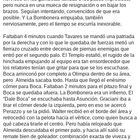
pero nunca en una mueca de resignación o en bajar los
brazos. Seguían intentando, convencidos de que era
posible. Y La Bombonera empujaba, también
nerviosamente, pero el tiempo se escurría inexorable.
Faltaban 4 minutos cuando Tavares se mandó una patriada
por la derecha y con lo que le quedaba de fuerzas metió un
fierrazo cruzado entre decenas de piernas enemigas que
entró por el segundo palo. El Templo estalló, el rugido de la
hinchada empujando al equipo era tan ensordecedor que
los relatores tenían que gritar para que se los escuchase.
Boca arrinconó por completo a Olimpia dentro de su área,
pero Almeida sacaba todo. Hasta que llegó el enésimo
córner para Boca. Faltaban 2 minutos para el pitazo final y
Boca se quedaba afuera. La Bombonera era un infierno, El
“Dale Boca” se escuchaba hasta Asunción. Graciani iba a
tirar el córner desde la izquierda, pero en eso se acercó
Perazzo y se la pidió. Walter recibió en el borde del área y
retrocedió con la pelota hacia el vértice, como quien busca a
qué cabeza tirarle el centro. Pero había relojeado que
Almeida descuidaba el primer palo, y hacia allí salió su
remate bien de goleador: combinación exacta de viveza y