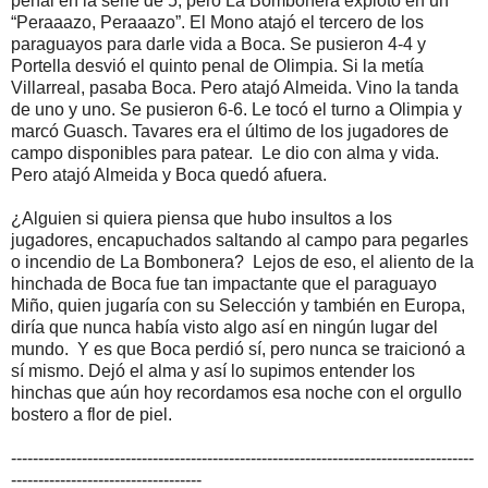
penal en la serie de 5, pero La Bombonera explotó en un
“Peraaazo, Peraaazo”. El Mono atajó el tercero de los
paraguayos para darle vida a Boca. Se pusieron 4-4 y
Portella desvió el quinto penal de Olimpia. Si la metía
Villarreal, pasaba Boca. Pero atajó Almeida. Vino la tanda
de uno y uno. Se pusieron 6-6. Le tocó el turno a Olimpia y
marcó Guasch. Tavares era el último de los jugadores de
campo disponibles para patear. Le dio con alma y vida.
Pero atajó Almeida y Boca quedó afuera.
¿Alguien si quiera piensa que hubo insultos a los
jugadores, encapuchados saltando al campo para pegarles
o incendio de La Bombonera? Lejos de eso, el aliento de la
hinchada de Boca fue tan impactante que el paraguayo
Miño, quien jugaría con su Selección y también en Europa,
diría que nunca había visto algo así en ningún lugar del
mundo. Y es que Boca perdió sí, pero nunca se traicionó a
sí mismo. Dejó el alma y así lo supimos entender los
hinchas que aún hoy recordamos esa noche con el orgullo
bostero a flor de piel.
-------------------------------------------------------------------------------------
-----------------------------------