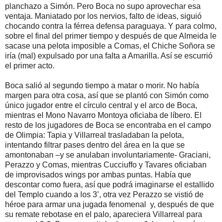
planchazo a Simón. Pero Boca no supo aprovechar esa
ventaja. Maniatado por los nervios, falto de ideas, siguió
chocando contra la férrea defensa paraguaya. Y para colmo,
sobre el final del primer tiempo y después de que Almeida le
sacase una pelota imposible a Comas, el Chiche Soñora se
iría (mal) expulsado por una falta a Amarilla. Así se escurrió
el primer acto.
Boca salió al segundo tiempo a matar o morir. No había
margen para otra cosa, así que se plantó con Simón como
único jugador entre el círculo central y el arco de Boca,
mientras el Mono Navarro Montoya oficiaba de líbero. El
resto de los jugadores de Boca se encontraba en el campo
de Olimpia: Tapia y Villarreal trasladaban la pelota,
intentando filtrar pases dentro del área en la que se
amontonaban –y se anulaban involuntariamente- Graciani,
Perazzo y Comas, mientras Cucciuffo y Tavares oficiaban
de improvisados wings por ambas puntas. Había que
descontar como fuera, así que podrá imaginarse el estallido
del Templo cuando a los 3’, otra vez Perazzo se vistió de
héroe para armar una jugada fenomenal y, después de que
su remate rebotase en el palo, apareciera Villarreal para