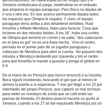
aproximaciones. No había espacios de ningún tipo y el
Xeneize centralizaba el juego, metiéndose en el embudo
que proponía el equipo paraguayo. Pero Boca no dejaba de
ir una y otra vez. En ese avance permanente dejaba todos
los espacios que Olimpia le negaba. Y claro, el equipo
paraguayo tenía arriba a dos delanteros temibles, Raúl
Amarilla y Alfredo Mendoza, listos para facturar. Cosa que
hicieron en dos minutos fatales. A los 16’, hubo una contra
de Olimpia que terminó en córner y se sabe, “dos cabezazos
en el área es gol” no es una frase hecha. Vino el centro,
peinada en el primer palo de un jugador paraguayo y
cabezazo de Mendoza para abrir la cuenta. No pasaron dos
minutos y Mendoza desbordó por izquierda y tiró el centro
para que Amarilla la mande a guardar y ponga el global en
0-4.
De la mano de un Perazzo que nunca renunció a la hazaña,
Boca siguió insistiendo, buscando el gol que al menos le
abriera la puerta a la esperanza. Y ese gol llegó a los 22 por
intermedio del propio Perazzo, que capturó un mal rechazo
para meter un viandazo de zurda que se coló entre las
piernas de Almeida. El destino pareció hacerle un guiño al
Xeneize, cuando a los 27 se fue expulsado Mendoza por un