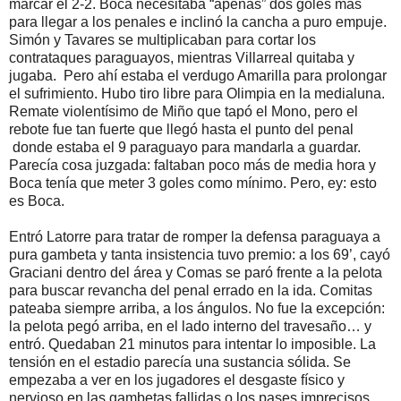
marcar el 2-2. Boca necesitaba “apenas” dos goles más
para llegar a los penales e inclinó la cancha a puro empuje.
Simón y Tavares se multiplicaban para cortar los
contrataques paraguayos, mientras Villarreal quitaba y
jugaba. Pero ahí estaba el verdugo Amarilla para prolongar
el sufrimiento. Hubo tiro libre para Olimpia en la medialuna.
Remate violentísimo de Miño que tapó el Mono, pero el
rebote fue tan fuerte que llegó hasta el punto del penal
donde estaba el 9 paraguayo para mandarla a guardar.
Parecía cosa juzgada: faltaban poco más de media hora y
Boca tenía que meter 3 goles como mínimo. Pero, ey: esto
es Boca.
Entró Latorre para tratar de romper la defensa paraguaya a
pura gambeta y tanta insistencia tuvo premio: a los 69’, cayó
Graciani dentro del área y Comas se paró frente a la pelota
para buscar revancha del penal errado en la ida. Comitas
pateaba siempre arriba, a los ángulos. No fue la excepción:
la pelota pegó arriba, en el lado interno del travesaño… y
entró. Quedaban 21 minutos para intentar lo imposible. La
tensión en el estadio parecía una sustancia sólida. Se
empezaba a ver en los jugadores el desgaste físico y
nervioso en las gambetas fallidas o los pases imprecisos,