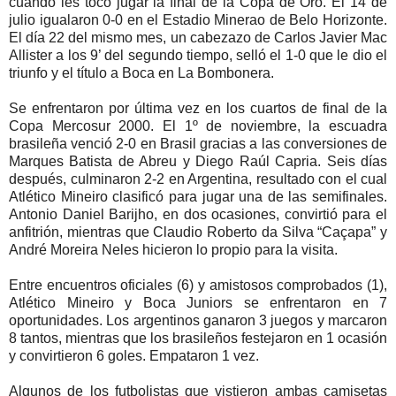
cuando les tocó jugar la final de la Copa de Oro. El 14 de
julio igualaron 0-0 en el Estadio Minerao de Belo Horizonte.
El día 22 del mismo mes, un cabezazo de Carlos Javier Mac
Allister a los 9’ del segundo tiempo, selló el 1-0 que le dio el
triunfo y el título a Boca en La Bombonera.
Se enfrentaron por última vez en los cuartos de final de la
Copa Mercosur 2000. El 1º de noviembre, la escuadra
brasileña venció 2-0 en Brasil gracias a las conversiones de
Marques Batista de Abreu y Diego Raúl Capria. Seis días
después, culminaron 2-2 en Argentina, resultado con el cual
Atlético Mineiro clasificó para jugar una de las semifinales.
Antonio Daniel Barijho, en dos ocasiones, convirtió para el
anfitrión, mientras que Claudio Roberto da Silva “Caçapa” y
André Moreira Neles hicieron lo propio para la visita.
Entre encuentros oficiales (6) y amistosos comprobados (1),
Atlético Mineiro y Boca Juniors se enfrentaron en 7
oportunidades. Los argentinos ganaron 3 juegos y marcaron
8 tantos, mientras que los brasileños festejaron en 1 ocasión
y convirtieron 6 goles. Empataron 1 vez.
Algunos de los futbolistas que vistieron ambas camisetas