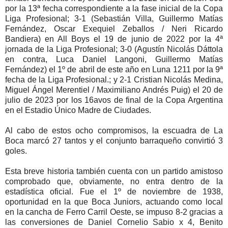
por la 13ª fecha correspondiente a la fase inicial de la Copa
Liga Profesional; 3-1 (Sebastián Villa, Guillermo Matías
Fernández, Oscar Exequiel Zeballos / Neri Ricardo
Bandiera) en All Boys el 19 de junio de 2022 por la 4ª
jornada de la Liga Profesional; 3-0 (Agustín Nicolás Dáttola
en contra, Luca Daniel Langoni, Guillermo Matías
Fernández) el 1º de abril de este año en Luna 1211 por la 9ª
fecha de la Liga Profesional.; y 2-1 Cristian Nicolás Medina,
Miguel Ángel Merentiel / Maximiliano Andrés Puig) el 20 de
julio de 2023 por los 16avos de final de la Copa Argentina
en el Estadio Único Madre de Ciudades.
Al cabo de estos ocho compromisos, la escuadra de La
Boca marcó 27 tantos y el conjunto barraqueño convirtió 3
goles.
Esta breve historia también cuenta con un partido amistoso
comprobado que, obviamente, no entra dentro de la
estadística oficial. Fue el 1º de noviembre de 1938,
oportunidad en la que Boca Juniors, actuando como local
en la cancha de Ferro Carril Oeste, se impuso 8-2 gracias a
las conversiones de Daniel Cornelio Sabio x 4, Benito