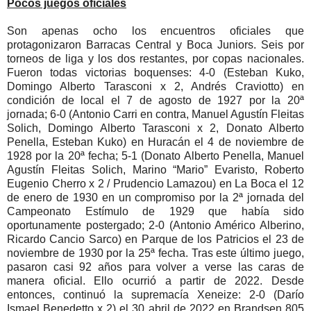
Pocos juegos oficiales
Son apenas ocho los encuentros oficiales que
protagonizaron Barracas Central y Boca Juniors. Seis por
torneos de liga y los dos restantes, por copas nacionales.
Fueron todas victorias boquenses: 4-0 (Esteban Kuko,
Domingo Alberto Tarasconi x 2, Andrés Craviotto) en
condición de local el 7 de agosto de 1927 por la 20ª
jornada; 6-0 (Antonio Carri en contra, Manuel Agustín Fleitas
Solich, Domingo Alberto Tarasconi x 2, Donato Alberto
Penella, Esteban Kuko) en Huracán el 4 de noviembre de
1928 por la 20ª fecha; 5-1 (Donato Alberto Penella, Manuel
Agustín Fleitas Solich, Marino “Mario” Evaristo, Roberto
Eugenio Cherro x 2 / Prudencio Lamazou) en La Boca el 12
de enero de 1930 en un compromiso por la 2ª jornada del
Campeonato Estímulo de 1929 que había sido
oportunamente postergado; 2-0 (Antonio Américo Alberino,
Ricardo Cancio Sarco) en Parque de los Patricios el 23 de
noviembre de 1930 por la 25ª fecha. Tras este último juego,
pasaron casi 92 años para volver a verse las caras de
manera oficial. Ello ocurrió a partir de 2022. Desde
entonces, continuó la supremacía Xeneize: 2-0 (Darío
Ismael Benedetto x 2) el 30 abril de 2022 en Brandsen 805