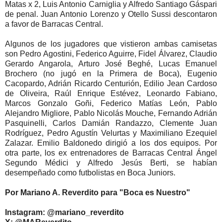
Matas x 2, Luis Antonio Carniglia y Alfredo Santiago Gáspari
de penal. Juan Antonio Lorenzo y Otello Sussi descontaron
a favor de Barracas Central.
Algunos de los jugadores que vistieron ambas camisetas
son Pedro Agostini, Federico Aguirre, Fidel Álvarez, Claudio
Gerardo Angarola, Arturo José Beghé, Lucas Emanuel
Brochero (no jugó en la Primera de Boca), Eugenio
Cacopardo, Adrián Ricardo Centurión, Edilio Jean Cardoso
de Oliveira, Raúl Enrique Estévez, Leonardo Fabiano,
Marcos Gonzalo Goñi, Federico Matías León, Pablo
Alejandro Migliore, Pablo Nicolás Mouche, Fernando Adrián
Pasquinelli, Carlos Damián Randazzo, Clemente Juan
Rodríguez, Pedro Agustín Velurtas y Maximiliano Ezequiel
Zalazar. Emilio Baldonedo dirigió a los dos equipos. Por
otra parte, los ex entrenadores de Barracas Central Ángel
Segundo Médici y Alfredo Jesús Berti, se habían
desempeñado como futbolistas en Boca Juniors.
Por Mariano A. Reverdito para "Boca es Nuestro"
Instagram: @mariano_reverdito