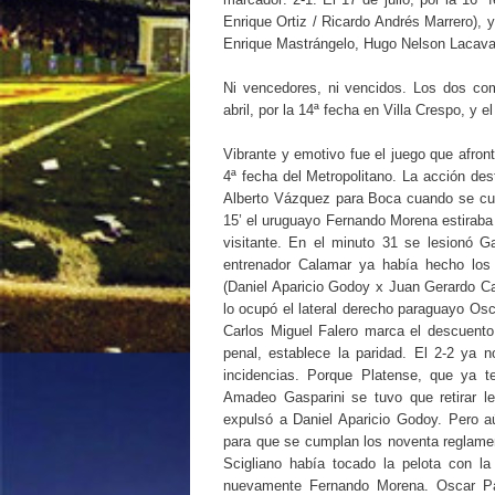
Enrique Ortiz / Ricardo Andrés Marrero), 
Enrique Mastrángelo, Hugo Nelson Lacava 
Ni vencedores, ni vencidos. Los dos com
abril, por la 14ª fecha en Villa Crespo, y 
Vibrante y emotivo fue el juego que afront
4ª fecha del Metropolitano. La acción des
Alberto Vázquez para Boca cuando se cu
15’ el uruguayo Fernando Morena estiraba
visitante. En el minuto 31 se lesionó G
entrenador Calamar ya había hecho los
(Daniel Aparicio Godoy x Juan Gerardo Ca
lo ocupó el lateral derecho paraguayo Os
Carlos Miguel Falero marca el descuento 
penal, establece la paridad. El 2-2 ya 
incidencias. Porque Platense, que ya t
Amadeo Gasparini se tuvo que retirar le
expulsó a Daniel Aparicio Godoy. Pero aún
para que se cumplan los noventa reglame
Scigliano había tocado la pelota con l
nuevamente Fernando Morena. Oscar Pau