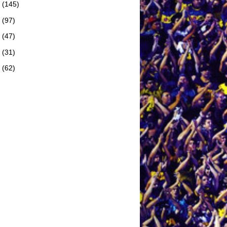
8
(145)
7
(97)
6
(47)
5
(31)
4
(62)