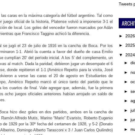
Tweets
 las caras en la máxima categoría del fútbol argentino. Tal como
ARCHI
r juego oficial de la historia, Platense volvió a imponerse 3-1 el
ción de local. Los goles del vencedor fueron marcados por Adán
mientras que Francisco Taggino achicó la diferencia.
►
202
►
202
l se jugó el 23 de julio de 1916 en la cancha de Boca. Por los
rminaron 1-1. Abrió la cuenta a favor del dueño de casa Emilio
▼
202
cumplían 20’ del período inicial. A los 5’ del complemento, un
►
di
nitivas al match. Dada la paridad, debieron jugar un desempate el 6
e, donde repitieron el 1-1 (Américo Repetto para la visita, José
►
n
volvieron a verse las caras el 20 de agosto en Estudiantes de
►
oc
mpo, Américo Repetto marcó el único tanto del partido que le
 los cuartos de final. Vale agregar que, además, fue la primera
►
se
Los ocho juegos oficiales anteriores habían arrojado un saldo de
tes.
►
a
►
ju
oca hizo diez goles en dos partidos, ambos en la cancha de
, Ramón Alfredo Mutis, Marino “Mario” Evaristo, Roberto Eugenio
►
ju
o de 1929 por la 30ª fecha del certamen de 1928, y 5-2 (Donato
►
m
Alberino, Domingo Alberto Tarasconi x 3 / Juan Carlos Quilindro)