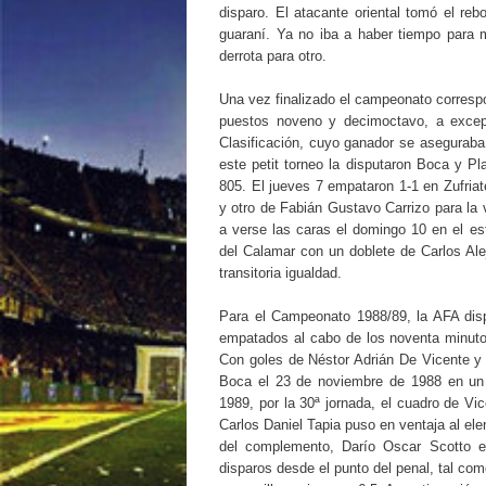
disparo. El atacante oriental tomó el re
guaraní. Ya no iba a haber tiempo para 
derrota para otro.
Una vez finalizado el campeonato correspo
puestos noveno y decimoctavo, a excepc
Clasificación, cuyo ganador se aseguraba u
este petit torneo la disputaron Boca y P
805. El jueves 7 empataron 1-1 en Zufria
y otro de Fabián Gustavo Carrizo para la
a verse las caras el domingo 10 en el est
del Calamar con un doblete de Carlos Ale
transitoria igualdad.
Para el Campeonato 1988/89, la AFA disp
empatados al cabo de los noventa minutos
Con goles de Néstor Adrián De Vicente y 
Boca el 23 de noviembre de 1988 en un 
1989, por la 30ª jornada, el cuadro de V
Carlos Daniel Tapia puso en ventaja al ele
del complemento, Darío Oscar Scotto est
disparos desde el punto del penal, tal com