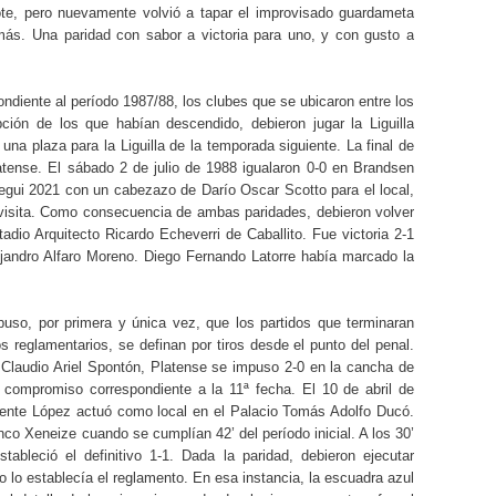
bote, pero nuevamente volvió a tapar el improvisado guardameta
más. Una paridad con sabor a victoria para uno, y con gusto a
ndiente al período 1987/88, los clubes que se ubicaron entre los
ión de los que habían descendido, debieron jugar la Liguilla
na plaza para la Liguilla de la temporada siguiente. La final de
latense. El sábado 2 de julio de 1988 igualaron 0-0 en Brandsen
tegui 2021 con un cabezazo de Darío Oscar Scotto para el local,
 visita. Como consecuencia de ambas paridades, debieron volver
adio Arquitecto Ricardo Echeverri de Caballito. Fue victoria 2-1
jandro Alfaro Moreno. Diego Fernando Latorre había marcado la
uso, por primera y única vez, que los partidos que terminaran
 reglamentarios, se definan por tiros desde el punto del penal.
Claudio Ariel Spontón, Platense se impuso 2-0 en la cancha de
compromiso correspondiente a la 11ª fecha. El 10 de abril de
icente López actuó como local en el Palacio Tomás Adolfo Ducó.
nco Xeneize cuando se cumplían 42’ del período inicial. A los 30’
ableció el definitivo 1-1. Dada la paridad, debieron ejecutar
o lo establecía el reglamento. En esa instancia, la escuadra azul