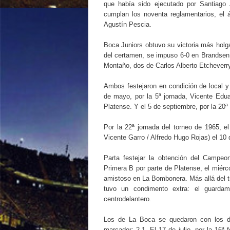
que había sido ejecutado por Santiago 
cumplan los noventa reglamentarios, el á
Agustín Pescia.
Boca Juniors obtuvo su victoria más holga
del certamen, se impuso 6-0 en Brandsen 
Montaño, dos de Carlos Alberto Etcheverr
Ambos festejaron en condición de local y
de mayo, por la 5ª jornada, Vicente Edua
Platense. Y el 5 de septiembre, por la 20ª 
Por la 22ª jornada del torneo de 1965, 
Vicente Garro / Alfredo Hugo Rojas) el 1
Parta festejar la obtención del Campeo
Primera B por parte de Platense, el miér
amistoso en La Bombonera. Más allá del tri
tuvo un condimento extra: el guarda
centrodelantero.
Los de La Boca se quedaron con los do
marcador: 2-1. El 17 de julio, por la 16ª