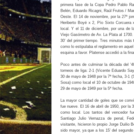
primera fase de la Copa Pedro Pablo Ram
Belén, Eduardo Ricagni, Raúl Frutos / Mari
Oeste. El 14 de noviembre, por la 27ª jor
Heriberto Boyé x 2, Pío Sixto Corcuera 
local. Y el 11 de diciembre, por una de 
Viejo Gasómetro de Av. La Plata al 1700.
30’ del primer tiempo. Tres minutos más t
como lo estipulaba el reglamento en aquel 
esquina a favor. Platense accedió a la fin
Poco antes de culminar la década del ’40
torneos de liga: 2-1 (Vicente Eduardo Sa
30 de mayo de 1948 por la 7ª fecha, 3-1 (
Sosa) como local el 10 de octubre de 1948
29 de mayo de 1949 por la 5ª fecha.
La mayor cantidad de goles que se convir
fue nueve. El 16 de abril de 1950, por la
como local. Los tantos del vencedor fu
Santiago Julio Vernazza de penal, Fe
visitante, hicieron lo propio Jorge Duilio
sido mayor, ya que a los 15’ del segundo