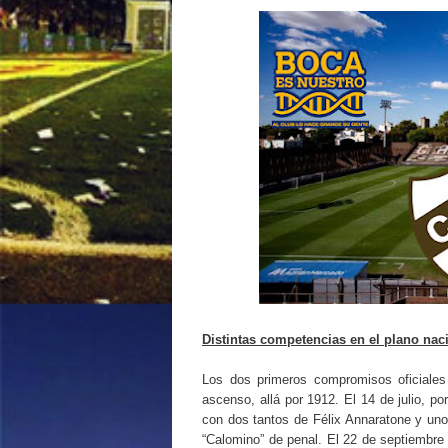
Distintas competencias en el plano nac
Los dos primeros compromisos oficiales 
ascenso, allá por 1912. El 14 de julio, po
con dos tantos de Félix Annaratone y uno d
“Calomino” de penal. El 22 de septiembre s