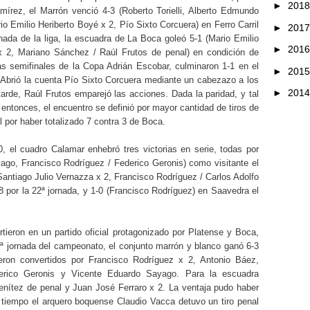
►
201
írez, el Marrón venció 4-3 (Roberto Torielli, Alberto Edmundo
o Emilio Heriberto Boyé x 2, Pío Sixto Corcuera) en Ferro Carril
►
201
nada de la liga, la escuadra de La Boca goleó 5-1 (Mario Emilio
►
201
x 2, Mariano Sánchez / Raúl Frutos de penal) en condición de
las semifinales de la Copa Adrián Escobar, culminaron 1-1 en el
►
201
 Abrió la cuenta Pío Sixto Corcuera mediante un cabezazo a los
►
201
arde, Raúl Frutos emparejó las acciones. Dada la paridad, y tal
entonces, el encuentro se definió por mayor cantidad de tiros de
al por haber totalizado 7 contra 3 de Boca.
, el cuadro Calamar enhebró tres victorias en serie, todas por
yago, Francisco Rodríguez / Federico Geronis) como visitante el
Santiago Julio Vernazza x 2, Francisco Rodríguez / Carlos Adolfo
 por la 22ª jornada, y 1-0 (Francisco Rodríguez) en Saavedra el
tieron en un partido oficial protagonizado por Platense y Boca,
 3ª jornada del campeonato, el conjunto marrón y blanco ganó 6-3
eron convertidos por Francisco Rodríguez x 2, Antonio Báez,
derico Geronis y Vicente Eduardo Sayago. Para la escuadra
 Benítez de penal y Juan José Ferraro x 2. La ventaja pudo haber
 tiempo el arquero boquense Claudio Vacca detuvo un tiro penal