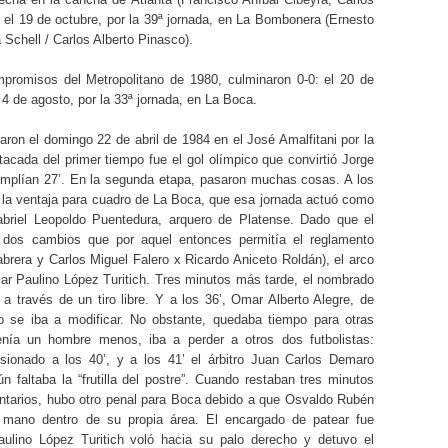
y el 19 de octubre, por la 39ª jornada, en La Bombonera (Ernesto
Schell / Carlos Alberto Pinasco).
promisos del Metropolitano de 1980, culminaron 0-0: el 20 de
el 4 de agosto, por la 33ª jornada, en La Boca.
aron el domingo 22 de abril de 1984 en el José Amalfitani por la
tacada del primer tiempo fue el gol olímpico que convirtió Jorge
mplían 27’. En la segunda etapa, pasaron muchas cosas. A los
 la ventaja para cuadro de La Boca, que esa jornada actuó como
abriel Leopoldo Puentedura, arquero de Platense. Dado que el
 dos cambios que por aquel entonces permitía el reglamento
brera y Carlos Miguel Falero x Ricardo Aniceto Roldán), el arco
car Paulino López Turitich. Tres minutos más tarde, el nombrado
a través de un tiro libre. Y a los 36’, Omar Alberto Alegre, de
no se iba a modificar. No obstante, quedaba tiempo para otras
enía un hombre menos, iba a perder a otros dos futbolistas:
sionado a los 40’, y a los 41’ el árbitro Juan Carlos Demaro
 faltaba la “frutilla del postre”. Cuando restaban tres minutos
ntarios, hubo otro penal para Boca debido a que Osvaldo Rubén
a mano dentro de su propia área. El encargado de patear fue
lino López Turitich voló hacia su palo derecho y detuvo el