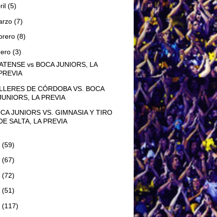
ril
(5)
arzo
(7)
brero
(8)
nero
(3)
ATENSE vs BOCA JUNIORS, LA
PREVIA
LLERES DE CÓRDOBA VS. BOCA
JUNIORS, LA PREVIA
CA JUNIORS VS. GIMNASIA Y TIRO
DE SALTA, LA PREVIA
3
(59)
2
(67)
1
(72)
0
(51)
9
(117)