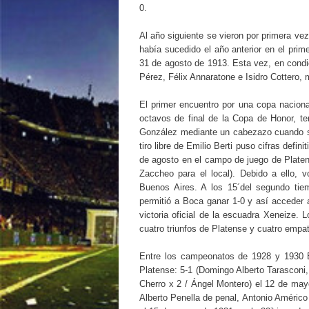
0.
Al año siguiente se vieron por primera vez
había sucedido el año anterior en el prime
31 de agosto de 1913. Esta vez, en condi
Pérez, Félix Annaratone e Isidro Cottero, 
El primer encuentro por una copa naciona
octavos de final de la Copa de Honor, te
González mediante un cabezazo cuando se 
tiro libre de Emilio Berti puso cifras defi
de agosto en el campo de juego de Platens
Zaccheo para el local). Debido a ello, 
Buenos Aires. A los 15´del segundo tie
permitió a Boca ganar 1-0 y así acceder a
victoria oficial de la escuadra Xeneize. 
cuatro triunfos de Platense y cuatro empa
Entre los campeonatos de 1928 y 1930 B
Platense: 5-1 (Domingo Alberto Tarasconi
Cherro x 2 / Ángel Montero) el 12 de may
Alberto Penella de penal, Antonio Américo 