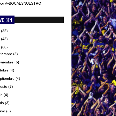
 por @BOCAESNUESTRO
VO BEN
6
(35)
5
(43)
4
(60)
ciembre
(3)
oviembre
(6)
tubre
(4)
ptiembre
(4)
gosto
(7)
lio
(4)
nio
(3)
ayo
(6)