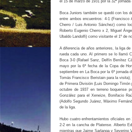
el 15 de marzo de 1931 por la 32ª jornad
Boca Juniors también se quedó con los do
entre ambos encuentros: 4-1 (Francisco A
Cherro / Luis Antonio Sánchez) como loca
Roberto Eugenio Cherro x 2, Miguel Ángel
Ubaldo Landolfi) como visitante el 1º de n
A diferencia de años anteriores, la liga d
rueda cada uno. Al primero se lo llamó C
Boca 3-0 (Rafael Sanz, Delfín Benítez Cá
mayo por la 6ª fecha de la Copa de Hono
septiembre en La Boca por la 6ª jornada d
Tomás Francisco Beristain para la visita)
de Primera División (Luis Domingo Timón pa
octubre de 1937 en terreno boquense po
González para el Xeneize, Bonifacio Raú
(Adolfo Segundo Juárez, Máximo Fernández)
de la liga.
Hubo cuatro enfrentamientos oficiales en 
2-2 en la cancha de Platense. Alberto Ed
mientras que Jaime Sarlanga y Severino Var