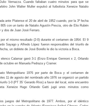
Julio Vernazza. Cuando faltaban cuatro minutos para que se
rbitro John Walter Muller expulsó al futbolista Xeneize Natalio
da ante Platense el 20 de abril de 1952 cuando, por la 3ª fecha
805 con un tanto de Natalio Agustín Pescia, otro de Elio Rubén
y y dos de Juan José Ferraro.
 por el mismo resultado (2-0) durante el certamen de 1954. El 9
rdo Sayago y Alfredo López fueron responsables del triunfo de
fecha, un doblete de José Borello le dio la victoria a Boca.
el elenco Calamar ganó 3-1 (Enzo Enrique Gennoni x 2, Orlando
0 de octubre en Manuela Pedraza y Cramer.
nato Metropolitano 1976 por parte de Boca y el certamen de
coles 11 de agosto del nombrado año 1976 se organizó un partido
unfo 1-0 (PT 35’ Gerardo Ríos) a favor del local, este encuentro
meta Xeneize Hugo Orlando Gatti jugó unos minutos como
s juegos del Metropolitano de 1977. Ambos, por el idéntico
 fecha en la cancha de Atlanta (Francisco Aníbal Cibeyra, Carlos