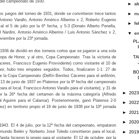
a del campeonato de 1930.
►
ab
►
m
s juegos del torneo de 1931, donde se convirtieron trece tantos
ntonio Varallo, Antonio Américo Alberino x 2, Roberto Eugenio
►
fe
l el 5 de julio por la 6ª fecha, y 5-3 (Donato Alberto Penella,
 Nardini, Antonio Américo Alberino / Luis Antonio Sánchez x 2,
▼
e
oviembre por la 23ª jornada.
PL
e 1936 de dividió en dos torneos cortos que se jugaron a una sola
TA
opa de Honor, y al otro, Copa Campeonato. Tras la victoria de
ceres, Francisco Eugenio Provvidente) como visitante el 10 de
r, hubo tres empates seguidos. Todos, finalizaron 1-1: 27 de
BO
e la Copa Campeonato (Delfín Benítez Cáceres para el anfitrión,
; 13 de junio de 1937 en Platense por la 9ª fecha del campeonato
ra el local, Francisco Antonio Varallo para el visitante); y 31 de
►
202
r la 26ª fecha del certamen de la máxima categoría (Alfredo
l Aguirre para el Calamar). Posteriormente, ganó Platense 2-0
►
202
 en territorio propio el 19 de junio de 1938 por la 10ª jornada
►
202
►
202
1943. El 4 de julio, por la 12ª fecha del campeonato, empataron
mundo Belén y Norberto José Toledo convirtieron para el local,
►
201
ela hicieron lo propio para el visitante. El 12 de octubre, por la