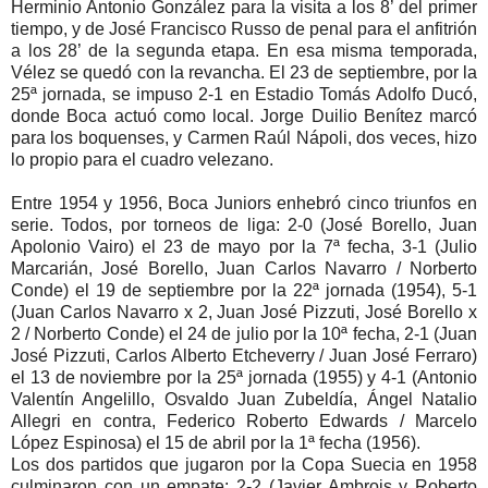
Herminio Antonio González para la visita a los 8’ del primer
tiempo, y de José Francisco Russo de penal para el anfitrión
a los 28’ de la segunda etapa. En esa misma temporada,
Vélez se quedó con la revancha. El 23 de septiembre, por la
25ª jornada, se impuso 2-1 en Estadio Tomás Adolfo Ducó,
donde Boca actuó como local. Jorge Duilio Benítez marcó
para los boquenses, y Carmen Raúl Nápoli, dos veces, hizo
lo propio para el cuadro velezano.
Entre 1954 y 1956, Boca Juniors enhebró cinco triunfos en
serie. Todos, por torneos de liga: 2-0 (José Borello, Juan
Apolonio Vairo) el 23 de mayo por la 7ª fecha, 3-1 (Julio
Marcarián, José Borello, Juan Carlos Navarro / Norberto
Conde) el 19 de septiembre por la 22ª jornada (1954), 5-1
(Juan Carlos Navarro x 2, Juan José Pizzuti, José Borello x
2 / Norberto Conde) el 24 de julio por la 10ª fecha, 2-1 (Juan
José Pizzuti, Carlos Alberto Etcheverry / Juan José Ferraro)
el 13 de noviembre por la 25ª jornada (1955) y 4-1 (Antonio
Valentín Angelillo, Osvaldo Juan Zubeldía, Ángel Natalio
Allegri en contra, Federico Roberto Edwards / Marcelo
López Espinosa) el 15 de abril por la 1ª fecha (1956).
Los dos partidos que jugaron por la Copa Suecia en 1958
culminaron con un empate: 2-2 (Javier Ambrois y Roberto