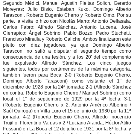
Segundo Médici, Manuel Agustín Fleitas Solich, Gerardo
Moreyras; Julio Bisio, Esteban Kuko, Domingo Alberto
Tarasconi, Roberto Eugenio Cherro y Roberto Olmo. Por su
parte, la visita lo hizo con Nicolás Marro; Antonio Dellasala,
Carlos Fabro; Alfredo Sánchez, Antonio Lucena, José
Cierrapico; Ángel Sobrino, Pablo Bozzo, Pedro Stuchetti,
Francisco Minalla y Roberto Caliche. Ambos finalizaron este
pleito con diez jugadores, ya que Domingo Alberto
Tarasconi no salió a disputar el segundo tiempo como
consecuencia de una lesión, y a los 20’ del complemento
fue expulsado Alfredo Sánchez. Los cinco juegos
siguientes, todos por certámenes de la máxima categoría,
también fueron para Boca: 2-0 (Roberto Eugenio Cherro,
Domingo Alberto Tarasconi) como visitante el 1° de
diciembre de 1928 por la 24ª jornada; 2-1 (Alfredo Sánchez
en contra, Roberto Eugenio Cherro / Manuel Sobrino) como
local el 1° de septiembre de 1929 por la 4ª fecha; 3-1
(Roberto Eugenio Cherro x 2, Antonio Américo Alberino /
Saúl Quiroga) en Villa Luro el 15 de junio de 1930 por la 11ª
jornada; 4-2 (Roberto Eugenio Cherro, Alfredo Inocencio
Trujillo, Florentino Vargas x 2 / Luciano Aranda, Héctor Atilio
Fussani) en La Boca el 12 de julio de 1931 por la 8ª fecha; y