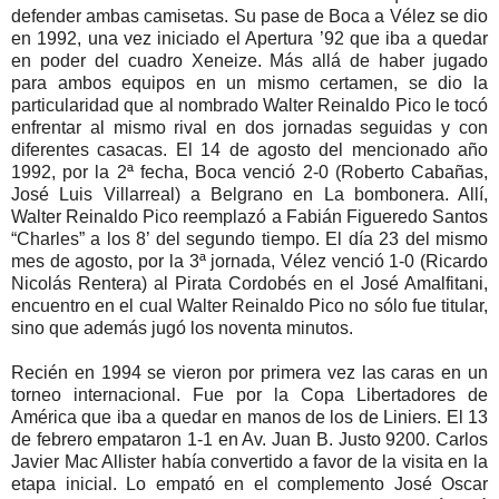
defender ambas camisetas. Su pase de Boca a Vélez se dio
en 1992, una vez iniciado el Apertura ’92 que iba a quedar
en poder del cuadro Xeneize. Más allá de haber jugado
para ambos equipos en un mismo certamen, se dio la
particularidad que al nombrado Walter Reinaldo Pico le tocó
enfrentar al mismo rival en dos jornadas seguidas y con
diferentes casacas. El 14 de agosto del mencionado año
1992, por la 2ª fecha, Boca venció 2-0 (Roberto Cabañas,
José Luis Villarreal) a Belgrano en La bombonera. Allí,
Walter Reinaldo Pico reemplazó a Fabián Figueredo Santos
“Charles” a los 8’ del segundo tiempo. El día 23 del mismo
mes de agosto, por la 3ª jornada, Vélez venció 1-0 (Ricardo
Nicolás Rentera) al Pirata Cordobés en el José Amalfitani,
encuentro en el cual Walter Reinaldo Pico no sólo fue titular,
sino que además jugó los noventa minutos.
Recién en 1994 se vieron por primera vez las caras en un
torneo internacional. Fue por la Copa Libertadores de
América que iba a quedar en manos de los de Liniers. El 13
de febrero empataron 1-1 en Av. Juan B. Justo 9200. Carlos
Javier Mac Allister había convertido a favor de la visita en la
etapa inicial. Lo empató en el complemento José Oscar