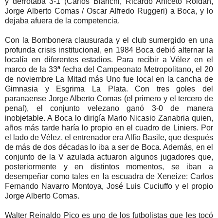
y derrotaba 3-1 (Carlos Bianchi, Ricardo Aniceto Roldán,
Jorge Alberto Comas / Oscar Alfredo Ruggeri) a Boca, y lo
dejaba afuera de la competencia.
Con la Bombonera clausurada y el club sumergido en una
profunda crisis institucional, en 1984 Boca debió alternar la
localía en diferentes estadios. Para recibir a Vélez en el
marco de la 33ª fecha del Campeonato Metropolitano, el 20
de noviembre La Mitad más Uno fue local en la cancha de
Gimnasia y Esgrima La Plata. Con tres goles del
paranaense Jorge Alberto Comas (el primero y el tercero de
penal), el conjunto velezano ganó 3-0 de manera
inobjetable. A Boca lo dirigía Mario Nicasio Zanabria quien,
años más tarde haría lo propio en el cuadro de Liniers. Por
el lado de Vélez, el entrenador era Alfio Basile, que después
de más de dos décadas lo iba a ser de Boca. Además, en el
conjunto de la V azulada actuaron algunos jugadores que,
posteriormente y en distintos momentos, se iban a
desempeñar como tales en la escuadra de Xeneize: Carlos
Fernando Navarro Montoya, José Luis Cuciuffo y el propio
Jorge Alberto Comas.
Walter Reinaldo Pico es uno de los futbolistas que les tocó