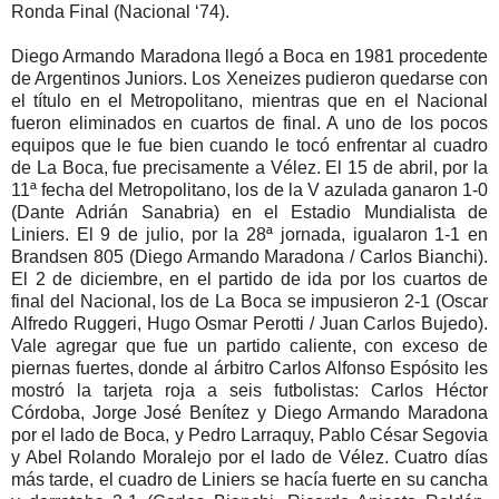
Ronda Final (Nacional ‘74).
Diego Armando Maradona llegó a Boca en 1981 procedente
de Argentinos Juniors. Los Xeneizes pudieron quedarse con
el título en el Metropolitano, mientras que en el Nacional
fueron eliminados en cuartos de final. A uno de los pocos
equipos que le fue bien cuando le tocó enfrentar al cuadro
de La Boca, fue precisamente a Vélez. El 15 de abril, por la
11ª fecha del Metropolitano, los de la V azulada ganaron 1-0
(Dante Adrián Sanabria) en el Estadio Mundialista de
Liniers. El 9 de julio, por la 28ª jornada, igualaron 1-1 en
Brandsen 805 (Diego Armando Maradona / Carlos Bianchi).
El 2 de diciembre, en el partido de ida por los cuartos de
final del Nacional, los de La Boca se impusieron 2-1 (Oscar
Alfredo Ruggeri, Hugo Osmar Perotti / Juan Carlos Bujedo).
Vale agregar que fue un partido caliente, con exceso de
piernas fuertes, donde al árbitro Carlos Alfonso Espósito les
mostró la tarjeta roja a seis futbolistas: Carlos Héctor
Córdoba, Jorge José Benítez y Diego Armando Maradona
por el lado de Boca, y Pedro Larraquy, Pablo César Segovia
y Abel Rolando Moralejo por el lado de Vélez. Cuatro días
más tarde, el cuadro de Liniers se hacía fuerte en su cancha