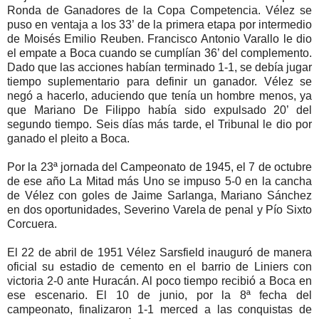
Ronda de Ganadores de la Copa Competencia. Vélez se
puso en ventaja a los 33’ de la primera etapa por intermedio
de Moisés Emilio Reuben. Francisco Antonio Varallo le dio
el empate a Boca cuando se cumplían 36’ del complemento.
Dado que las acciones habían terminado 1-1, se debía jugar
tiempo suplementario para definir un ganador. Vélez se
negó a hacerlo, aduciendo que tenía un hombre menos, ya
que Mariano De Filippo había sido expulsado 20’ del
segundo tiempo. Seis días más tarde, el Tribunal le dio por
ganado el pleito a Boca.
Por la 23ª jornada del Campeonato de 1945, el 7 de octubre
de ese año La Mitad más Uno se impuso 5-0 en la cancha
de Vélez con goles de Jaime Sarlanga, Mariano Sánchez
en dos oportunidades, Severino Varela de penal y Pío Sixto
Corcuera.
El 22 de abril de 1951 Vélez Sarsfield inauguró de manera
oficial su estadio de cemento en el barrio de Liniers con
victoria 2-0 ante Huracán. Al poco tiempo recibió a Boca en
ese escenario. El 10 de junio, por la 8ª fecha del
campeonato, finalizaron 1-1 merced a las conquistas de