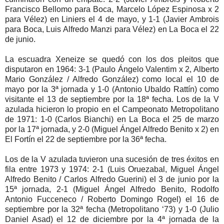
Francisco Bellomo para Boca, Marcelo López Espinosa x 2
para Vélez) en Liniers el 4 de mayo, y 1-1 (Javier Ambrois
para Boca, Luis Alfredo Manzi para Vélez) en La Boca el 22
de junio.
La escuadra Xeneize se quedó con los dos pleitos que
disputaron en 1964: 3-1 (Paulo Ángelo Valentim x 2, Alberto
Mario González / Alfredo González) como local el 10 de
mayo por la 3ª jornada y 1-0 (Antonio Ubaldo Rattín) como
visitante el 13 de septiembre por la 18ª fecha. Los de la V
azulada hicieron lo propio en el Campeonato Metropolitano
de 1971: 1-0 (Carlos Bianchi) en La Boca el 25 de marzo
por la 17ª jornada, y 2-0 (Miguel Ángel Alfredo Benito x 2) en
El Fortín el 22 de septiembre por la 36ª fecha.
Los de la V azulada tuvieron una sucesión de tres éxitos en
fila entre 1973 y 1974: 2-1 (Luis Oruezabal, Miguel Ángel
Alfredo Benito / Carlos Alfredo Guerini) el 3 de junio por la
15ª jornada, 2-1 (Miguel Ángel Alfredo Benito, Rodolfo
Antonio Fucceneco / Roberto Domingo Rogel) el 16 de
septiembre por la 32ª fecha (Metropolitano ‘73) y 1-0 (Julio
Daniel Asad) el 12 de diciembre por la 4ª jornada de la