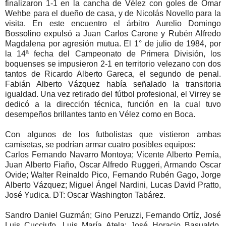
finalizaron 1-1 en la cancha de Vélez con goles de Omar
Wehbe para el dueño de casa, y de Nicolás Novello para la
visita. En este encuentro el árbitro Aurelio Domingo
Bossolino expulsó a Juan Carlos Carone y Rubén Alfredo
Magdalena por agresión mutua. El 1° de julio de 1984, por
la 14ª fecha del Campeonato de Primera División, los
boquenses se impusieron 2-1 en territorio velezano con dos
tantos de Ricardo Alberto Gareca, el segundo de penal.
Fabián Alberto Vázquez había señalado la transitoria
igualdad. Una vez retirado del fútbol profesional, el Virrey se
dedicó a la dirección técnica, función en la cual tuvo
desempeños brillantes tanto en Vélez como en Boca.
Con algunos de los futbolistas que vistieron ambas
camisetas, se podrían armar cuatro posibles equipos:
Carlos Fernando Navarro Montoya; Vicente Alberto Pernía,
Juan Alberto Fiaño, Oscar Alfredo Ruggeri, Armando Oscar
Ovide; Walter Reinaldo Pico, Fernando Rubén Gago, Jorge
Alberto Vázquez; Miguel Ángel Nardini, Lucas David Pratto,
José Yudica. DT: Oscar Washington Tabárez.
Sandro Daniel Guzmán; Gino Peruzzi, Fernando Ortíz, José
Luis Cucciufo, Luis María Atela; José Horacio Basualdo,