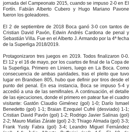
jornada del Campeonato 2015, cuando se impuso 2-0 en El
Fortín. Fabián Alberto Cubero y Hugo Mariano Pavone
fueron los goleadores.
El 2 de septiembre de 2018 Boca ganó 3-0 con tantos de
Cristian David Pavón, Edwin Andrés Cardona de penal y
Sebastián Villa. Fue en el Alberto J. Armando por la 4ª fecha
de la Superliga 2018/2019.
Protagonizaron tres juegos en 2019. Todos finalizaron 0-0.
El 12 y el 16 de mayo, por los cuartos de final de la Copa de
la Superliga. Primero en Liniers, luego en La Boca. Como
consecuencia de ambas paridades, tras el pleito que tuvo
lugar en Brandsen 805, hubo que definir por tiros desde el
punto del penal. En esa instancia, Boca se impuso 5-4 y
accedió a una de las semifinales. A continuación, el detalle
de las ejecuciones, donde el primero en patear fue el cuadro
visitante: Gastón Claudio Giménez (gol) 1-0; Darío Ismael
Benedetto (gol) 1-1; Braian Ezequiel Cufré (desviado) 1-1;
Cristian David Pavón (gol) 1-2; Rodrigo Javier Salinas (gol)
2-2; Mauro Matías Zárate (gol) 2-3; Thiago Almada (gol) 3-3;
Frank Yusty Fabra (gol) 3-4; Leandro Miguel Fernández