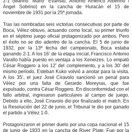
2-1 (Marino “Mario” Evaristo, Antonio Américo Alberino /
Ángel Sobrino) en la cancha de Huracán el 15 de
noviembre de 1931 por la 25ª jornada.
Tras las nombradas seis victorias consecutivas por parte de
Boca, Vélez obtuvo, actuando como local, su primer triunfo
en el séptimo juego oficial protagonizado por ambos. Pero
el éxito no se dio adentro de la cancha. El 5 de junio de
1932, por la 13ª fecha del campeonato, Boca estaba
ganando 2-1. A los 16’ de la etapa inicial, Francisco Antonio
Varallo había puesto en ventaja a los Xeneizes. Lo empató
César Roggero a los 12’ del complemento, y a los 30’ del
mismo período, Esteban Kuko volvió a anotar para la visita.
A los 35’, el juez José Ciravolo sancionó un penal para
Vélez por una falta de Gerardo Moreyras, que fue
expulsado, contra César Roggero. En disconformidad con el
fallo arbitral, ingresaron particulares al campo de juego.
Debido a ello, José Ciravolo dio por finalizado el match. En
la Resolución del 22 de junio, el Tribunal le dio por ganado
el partido a Vélez 1-0.
Protagonizaron el primer duelo por una copa nacional el 15
de junio de 1933 en la cancha de River Plate. Fue por la