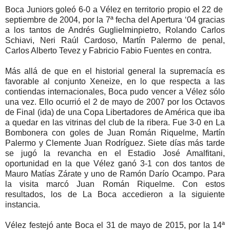
Boca Juniors goleó 6-0 a Vélez en territorio propio el 22 de
septiembre de 2004, por la 7ª fecha del Apertura ‘04 gracias
a los tantos de Andrés Guglielminpietro, Rolando Carlos
Schiavi, Neri Raúl Cardoso, Martín Palermo de penal,
Carlos Alberto Tevez y Fabricio Fabio Fuentes en contra.
Más allá de que en el historial general la supremacía es
favorable al conjunto Xeneize, en lo que respecta a las
contiendas internacionales, Boca pudo vencer a Vélez sólo
una vez. Ello ocurrió el 2 de mayo de 2007 por los Octavos
de Final (ida) de una Copa Libertadores de América que iba
a quedar en las vitrinas del club de la ribera. Fue 3-0 en La
Bombonera con goles de Juan Román Riquelme, Martín
Palermo y Clemente Juan Rodríguez. Siete días más tarde
se jugó la revancha en el Estadio José Amalfitani,
oportunidad en la que Vélez ganó 3-1 con dos tantos de
Mauro Matías Zárate y uno de Ramón Darío Ocampo. Para
la visita marcó Juan Román Riquelme. Con estos
resultados, los de La Boca accedieron a la siguiente
instancia.
Vélez festejó ante Boca el 31 de mayo de 2015, por la 14ª