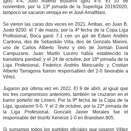
(gol) 4-4; Julio Alberto Buffarini (gol) 4-5. El 10 de
noviembre, por la 13ª jornada de la Superliga 2019/2020,
tampoco se sacaron ventaja en el José Amalfitani.
Se vieron las caras dos veces en 2021. Ambas, en Juan B.
Justo 9200: el 7 de marzo, por la 4ª fecha de la Copa Liga
Profesional, Boca ganó 7-1 con un gol de Edwin Andrés
Cardona, dos de Sebastián Villa, dos de Gonzalo Maroni,
uno de Carlos Alberto Tevez y otro de Jorman David
Campuzano. Juan Martín Lucero había establecido la
transitoria paridad; y el 24 de octubre, por 18ª jornada de la
Liga Profesional, Federico Andrés Mancuello y Cristian
Alberto Tarragona fueron responsables del 2-0 favorable a
Vélez.
Jugaron por última vez en 2022. El 9 de abril, al igual que
los tres compromisos anteriores, también se cruzaron en el
barrio porteño de Liniers. Por la 9ª fecha de la Copa de la
Liga, igualaron 0-0. Y el 2 de octubre, por la 22ª jornada de
la Liga Profesional, Gonzalo Javier Morales fue el
responsable del triunfo Xeneize 1-0 en Brandsen 805.
Si sumamos todos los partidos oficiales que jugaron Vélez