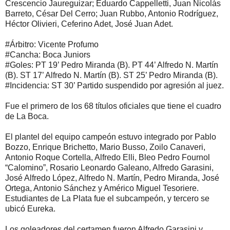
Crescencio Jaureguizar; Eduardo Cappelletti, Juan Nicolás
Barreto, César Del Cerro; Juan Rubbo, Antonio Rodríguez,
Héctor Olivieri, Ceferino Adet, José Juan Adet.
#Árbitro: Vicente Profumo
#Cancha: Boca Juniors
#Goles: PT 19’ Pedro Miranda (B). PT 44’ Alfredo N. Martín
(B). ST 17’ Alfredo N. Martín (B). ST 25’ Pedro Miranda (B).
#Incidencia: ST 30’ Partido suspendido por agresión al juez.
Fue el primero de los 68 títulos oficiales que tiene el cuadro
de La Boca.
El plantel del equipo campeón estuvo integrado por Pablo
Bozzo, Enrique Brichetto, Mario Busso, Zoilo Canaveri,
Antonio Roque Cortella, Alfredo Elli, Bleo Pedro Fournol
“Calomino”, Rosario Leonardo Galeano, Alfredo Garasini,
José Alfredo López, Alfredo N. Martín, Pedro Miranda, José
Ortega, Antonio Sánchez y Américo Miguel Tesoriere.
Estudiantes de La Plata fue el subcampeón, y tercero se
ubicó Eureka.
Los goleadores del certamen fueron Alfredo Garasini y