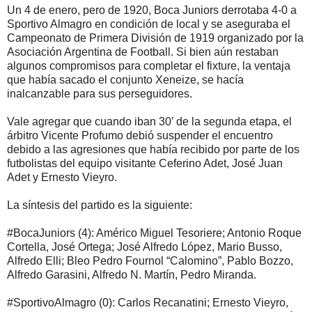
Un 4 de enero, pero de 1920, Boca Juniors derrotaba 4-0 a
Sportivo Almagro en condición de local y se aseguraba el
Campeonato de Primera División de 1919 organizado por la
Asociación Argentina de Football. Si bien aún restaban
algunos compromisos para completar el fixture, la ventaja
que había sacado el conjunto Xeneize, se hacía
inalcanzable para sus perseguidores.
Vale agregar que cuando iban 30’ de la segunda etapa, el
árbitro Vicente Profumo debió suspender el encuentro
debido a las agresiones que había recibido por parte de los
futbolistas del equipo visitante Ceferino Adet, José Juan
Adet y Ernesto Vieyro.
La síntesis del partido es la siguiente:
#BocaJuniors (4): Américo Miguel Tesoriere; Antonio Roque
Cortella, José Ortega; José Alfredo López, Mario Busso,
Alfredo Elli; Bleo Pedro Fournol “Calomino”, Pablo Bozzo,
Alfredo Garasini, Alfredo N. Martín, Pedro Miranda.
#SportivoAlmagro (0): Carlos Recanatini; Ernesto Vieyro,