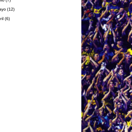
ayo
(12)
ril
(6)