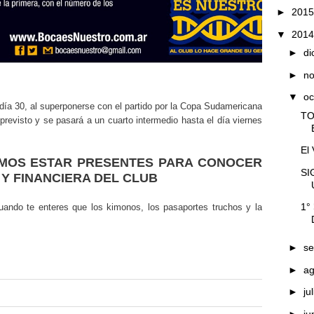
►
201
▼
201
►
di
►
n
▼
oc
día 30, al superponerse con el partido por la Copa Sudamericana
TO
 previsto y se pasará a un cuarto intermedio hasta el día viernes
El
MOS ESTAR PRESENTES PARA CONOCER
SI
 Y FINANCIERA DEL CLUB
1°
uando te enteres que los kimonos, los pasaportes truchos y la
►
se
►
a
►
ju
►
ju