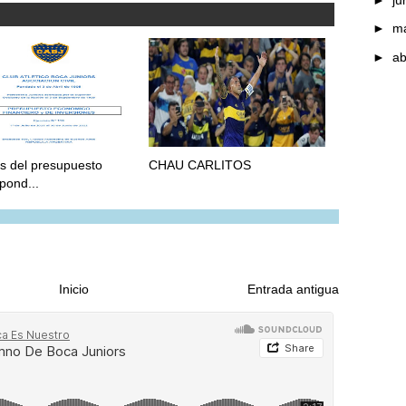
►
m
►
ab
is del presupuesto
CHAU CARLITOS
pond...
Inicio
Entrada antigua