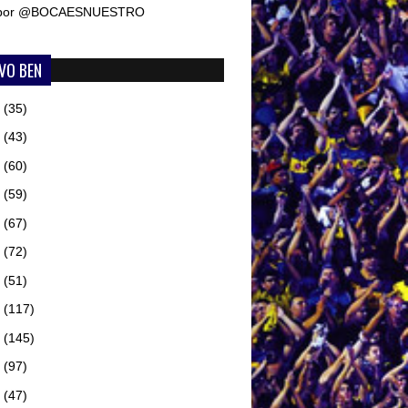
 por @BOCAESNUESTRO
VO BEN
6
(35)
5
(43)
4
(60)
3
(59)
2
(67)
1
(72)
0
(51)
9
(117)
8
(145)
7
(97)
6
(47)