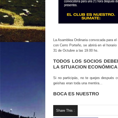
La Asamblea Ordinaria convocada para el 
con Cerro Porteño, se abrirá en el horario
31 de Octubre a las 19.00 hs.
TODOS LOS SOCIOS DEBE
LA SITUACION ECONÓMICA
Si no participás, no te quejes después c
geishas eran toda una mentira...
BOCA ES NUESTRO
Share This :