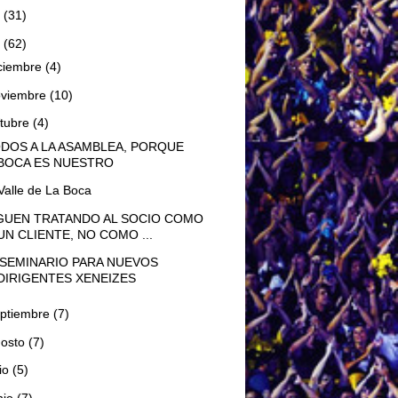
5
(31)
4
(62)
ciembre
(4)
oviembre
(10)
tubre
(4)
DOS A LA ASAMBLEA, PORQUE
BOCA ES NUESTRO
 Valle de La Boca
GUEN TRATANDO AL SOCIO COMO
UN CLIENTE, NO COMO ...
 SEMINARIO PARA NUEVOS
DIRIGENTES XENEIZES
ptiembre
(7)
gosto
(7)
lio
(5)
nio
(7)