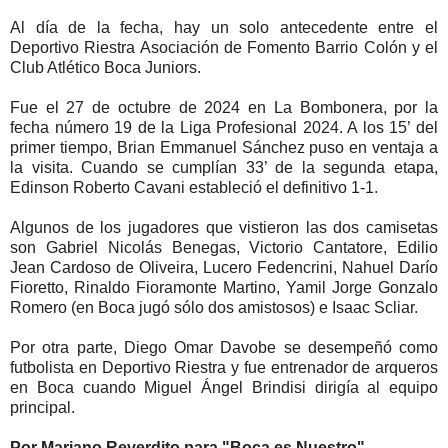
Al día de la fecha, hay un solo antecedente entre el
Deportivo Riestra Asociación de Fomento Barrio Colón y el
Club Atlético Boca Juniors.
Fue el 27 de octubre de 2024 en La Bombonera, por la
fecha número 19 de la Liga Profesional 2024. A los 15’ del
primer tiempo, Brian Emmanuel Sánchez puso en ventaja a
la visita. Cuando se cumplían 33’ de la segunda etapa,
Edinson Roberto Cavani estableció el definitivo 1-1.
Algunos de los jugadores que vistieron las dos camisetas
son Gabriel Nicolás Benegas, Victorio Cantatore, Edilio
Jean Cardoso de Oliveira, Lucero Fedencrini, Nahuel Darío
Fioretto, Rinaldo Fioramonte Martino, Yamil Jorge Gonzalo
Romero (en Boca jugó sólo dos amistosos) e Isaac Scliar.
Por otra parte, Diego Omar Davobe se desempeñó como
futbolista en Deportivo Riestra y fue entrenador de arqueros
en Boca cuando Miguel Ángel Brindisi dirigía al equipo
principal.
Por Mariano Reverdito para "Boca es Nuestro"