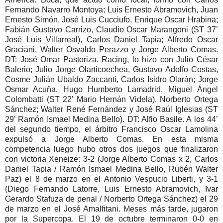
Fernando Navarro Montoya; Luis Ernesto Abramovich, Juan
Ernesto Simón, José Luis Cucciufo, Enrique Oscar Hrabina;
Fabián Gustavo Carrizo, Claudio Oscar Marangoni (ST 37’
José Luis Villarreal), Carlos Daniel Tapia; Alfredo Oscar
Graciani, Walter Osvaldo Perazzo y Jorge Alberto Comas.
DT: José Omar Pastoriza. Racing, lo hizo con Julio César
Balerio; Julio Jorge Olarticoechea, Gustavo Adolfo Costas,
Cosme Julián Ubaldo Zaccanti, Carlos Isidro Olarán; Jorge
Osmar Acuña, Hugo Humberto Lamadrid, Miguel Ángel
Colombatti (ST 22’ Mario Hernán Videla), Norberto Ortega
Sánchez; Walter René Fernández y José Raúl Iglesias (ST
29’ Ramón Ismael Medina Bello). DT: Alfio Basile. A los 44’
del segundo tiempo, el árbitro Francisco Oscar Lamolina
expulsó a Jorge Alberto Comas. En esta misma
competencia luego hubo otros dos juegos que finalizaron
con victoria Xeneize: 3-2 (Jorge Alberto Comas x 2, Carlos
Daniel Tapia / Ramón Ismael Medina Bello, Rubén Walter
Paz) el 8 de marzo en el Antonio Vespucio Liberti, y 3-1
(Diego Fernando Latorre, Luis Ernesto Abramovich, Ivar
Gerardo Stafuza de penal / Norberto Ortega Sánchez) el 29
de marzo en el José Amalfitani. Meses más tarde, jugaron
por la Supercopa. El 19 de octubre terminaron 0-0 en