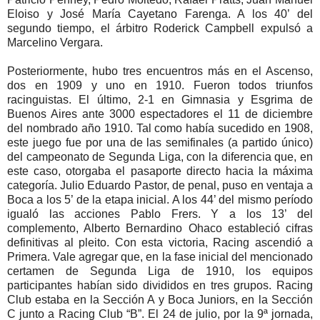
Eloiso y José María Cayetano Farenga. A los 40’ del
segundo tiempo, el árbitro Roderick Campbell expulsó a
Marcelino Vergara.
Posteriormente, hubo tres encuentros más en el Ascenso,
dos en 1909 y uno en 1910. Fueron todos triunfos
racinguistas. El último, 2-1 en Gimnasia y Esgrima de
Buenos Aires ante 3000 espectadores el 11 de diciembre
del nombrado año 1910. Tal como había sucedido en 1908,
este juego fue por una de las semifinales (a partido único)
del campeonato de Segunda Liga, con la diferencia que, en
este caso, otorgaba el pasaporte directo hacia la máxima
categoría. Julio Eduardo Pastor, de penal, puso en ventaja a
Boca a los 5’ de la etapa inicial. A los 44’ del mismo período
igualó las acciones Pablo Frers. Y a los 13’ del
complemento, Alberto Bernardino Ohaco estableció cifras
definitivas al pleito. Con esta victoria, Racing ascendió a
Primera. Vale agregar que, en la fase inicial del mencionado
certamen de Segunda Liga de 1910, los equipos
participantes habían sido divididos en tres grupos. Racing
Club estaba en la Sección A y Boca Juniors, en la Sección
C junto a Racing Club “B”. El 24 de julio, por la 9ª jornada,