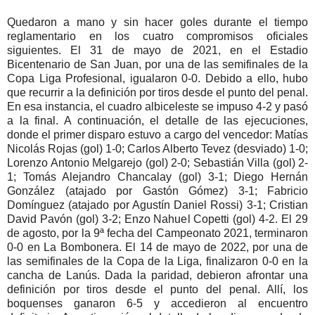
Quedaron a mano y sin hacer goles durante el tiempo
reglamentario en los cuatro compromisos oficiales
siguientes. El 31 de mayo de 2021, en el Estadio
Bicentenario de San Juan, por una de las semifinales de la
Copa Liga Profesional, igualaron 0-0. Debido a ello, hubo
que recurrir a la definición por tiros desde el punto del penal.
En esa instancia, el cuadro albiceleste se impuso 4-2 y pasó
a la final. A continuación, el detalle de las ejecuciones,
donde el primer disparo estuvo a cargo del vencedor: Matías
Nicolás Rojas (gol) 1-0; Carlos Alberto Tevez (desviado) 1-0;
Lorenzo Antonio Melgarejo (gol) 2-0; Sebastián Villa (gol) 2-
1; Tomás Alejandro Chancalay (gol) 3-1; Diego Hernán
González (atajado por Gastón Gómez) 3-1; Fabricio
Domínguez (atajado por Agustín Daniel Rossi) 3-1; Cristian
David Pavón (gol) 3-2; Enzo Nahuel Copetti (gol) 4-2. El 29
de agosto, por la 9ª fecha del Campeonato 2021, terminaron
0-0 en La Bombonera. El 14 de mayo de 2022, por una de
las semifinales de la Copa de la Liga, finalizaron 0-0 en la
cancha de Lanús. Dada la paridad, debieron afrontar una
definición por tiros desde el punto del penal. Allí, los
boquenses ganaron 6-5 y accedieron al encuentro