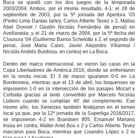
Boca se quedó con los dos juegos de la temporada
2003/2004. Ambos, por el mismo resultado, 4-1: el 28 de
septiembre de 2003, por la 5ª jornada del Apertura ’03
(Pedro Lima Dantas Iarley, Carlos Alberto Tevez x 2, Matías
Abel Donnet / Gastón Nicolás Fernández de penal) en
Avellaneda; y el 21 de marzo de 2004, por la 5ª fecha del
Clausura ’04 (Guillermo Barros Schelotto x 2, el segundo de
penal, José María Calvo, Javier Alejandro Villarreal /
Nicolás Andrés Burdisso, en contra) en La Boca.
Dentro del marco internacional, se vieron las caras en la
Copa Libertadores de América 2016, donde se enfrentaron
en la ronda inicial. El 3 de marzo igualaron 0-0 en La
Bombonera, mientras que el 13 de abril, los boquenses se
impusieron 1-0 en la intersección de los pasajes Mozart y
Corbatta gracias al tanto convertido por Marcelo Nicolás
Lodeiro cuando se cumplían 40’ del complemento. Ese
mismo año, los Xeneizes también festejaron en el torneo
local ya que, por la 12ª jornada de la Superliga 2016/2017,
se impusieron 4-2 en Brandsen 805. Emanuel Mariano
Insúa en contra, Walter Ariel Bou x 2 y Carlos Alberto Tevez
marcaron para Boca, mientras que Lisandro López x 2 lo
hizo para La Academia.