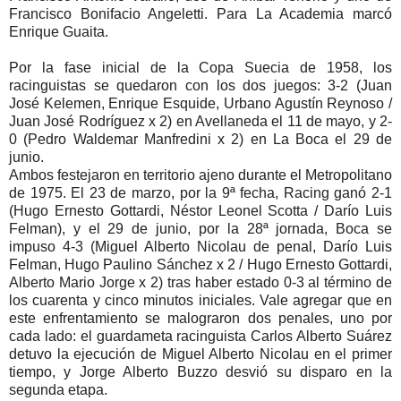
Francisco Bonifacio Angeletti. Para La Academia marcó
Enrique Guaita.
Por la fase inicial de la Copa Suecia de 1958, los
racinguistas se quedaron con los dos juegos: 3-2 (Juan
José Kelemen, Enrique Esquide, Urbano Agustín Reynoso /
Juan José Rodríguez x 2) en Avellaneda el 11 de mayo, y 2-
0 (Pedro Waldemar Manfredini x 2) en La Boca el 29 de
junio.
Ambos festejaron en territorio ajeno durante el Metropolitano
de 1975. El 23 de marzo, por la 9ª fecha, Racing ganó 2-1
(Hugo Ernesto Gottardi, Néstor Leonel Scotta / Darío Luis
Felman), y el 29 de junio, por la 28ª jornada, Boca se
impuso 4-3 (Miguel Alberto Nicolau de penal, Darío Luis
Felman, Hugo Paulino Sánchez x 2 / Hugo Ernesto Gottardi,
Alberto Mario Jorge x 2) tras haber estado 0-3 al término de
los cuarenta y cinco minutos iniciales. Vale agregar que en
este enfrentamiento se malograron dos penales, uno por
cada lado: el guardameta racinguista Carlos Alberto Suárez
detuvo la ejecución de Miguel Alberto Nicolau en el primer
tiempo, y Jorge Alberto Buzzo desvió su disparo en la
segunda etapa.