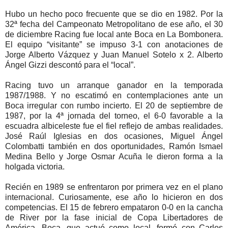
Hubo un hecho poco frecuente que se dio en 1982. Por la
32ª fecha del Campeonato Metropolitano de ese año, el 30
de diciembre Racing fue local ante Boca en La Bombonera.
El equipo “visitante” se impuso 3-1 con anotaciones de
Jorge Alberto Vázquez y Juan Manuel Sotelo x 2. Alberto
Ángel Gizzi descontó para el “local”.
Racing tuvo un arranque ganador en la temporada
1987/1988. Y no escatimó en contemplaciones ante un
Boca irregular con rumbo incierto. El 20 de septiembre de
1987, por la 4ª jornada del torneo, el 6-0 favorable a la
escuadra albiceleste fue el fiel reflejo de ambas realidades.
José Raúl Iglesias en dos ocasiones, Miguel Ángel
Colombatti también en dos oportunidades, Ramón Ismael
Medina Bello y Jorge Osmar Acuña le dieron forma a la
holgada victoria.
Recién en 1989 se enfrentaron por primera vez en el plano
internacional. Curiosamente, ese año lo hicieron en dos
competencias. El 15 de febrero empataron 0-0 en la cancha
de River por la fase inicial de Copa Libertadores de
América. Boca, que actuó como local, formó con Carlos