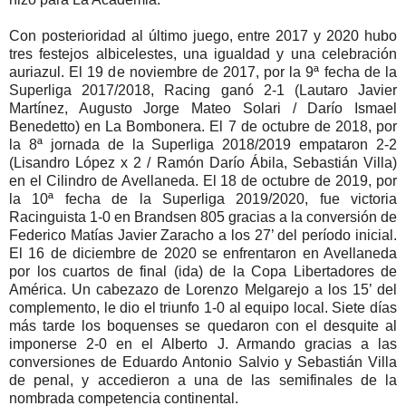
Con posterioridad al último juego, entre 2017 y 2020 hubo
tres festejos albicelestes, una igualdad y una celebración
auriazul. El 19 de noviembre de 2017, por la 9ª fecha de la
Superliga 2017/2018, Racing ganó 2-1 (Lautaro Javier
Martínez, Augusto Jorge Mateo Solari / Darío Ismael
Benedetto) en La Bombonera. El 7 de octubre de 2018, por
la 8ª jornada de la Superliga 2018/2019 empataron 2-2
(Lisandro López x 2 / Ramón Darío Ábila, Sebastián Villa)
en el Cilindro de Avellaneda. El 18 de octubre de 2019, por
la 10ª fecha de la Superliga 2019/2020, fue victoria
Racinguista 1-0 en Brandsen 805 gracias a la conversión de
Federico Matías Javier Zaracho a los 27’ del período inicial.
El 16 de diciembre de 2020 se enfrentaron en Avellaneda
por los cuartos de final (ida) de la Copa Libertadores de
América. Un cabezazo de Lorenzo Melgarejo a los 15’ del
complemento, le dio el triunfo 1-0 al equipo local. Siete días
más tarde los boquenses se quedaron con el desquite al
imponerse 2-0 en el Alberto J. Armando gracias a las
conversiones de Eduardo Antonio Salvio y Sebastián Villa
de penal, y accedieron a una de las semifinales de la
nombrada competencia continental.