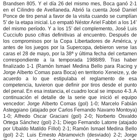
Brandsen 805. Y el día 26 del mismo mes, Boca ganó 2-1
en el Cilindro de Avellaneda. Abrió la cuenta José Daniel
Ponce de tiro penal a favor de la visita cuando se cumplían
5’ de la etapa inicial. Lo empató Néstor Ariel Fabbri a los 14’
del mismo período. Y a los 15’ del complemento, José Luis
Cucciufo puso cifras definitivas al encuentro. Después de
los compromisos por la Copa Libertadores de América, y
antes de los juegos por la Supercopa, debieron verse las
caras el 28 de mayo, por la 38ª y última fecha del certamen
correspondiente a la temporada 1988/89. Tras haber
finalizado 1-1 (Ramón Ismael Medina Bello para Racing y
Jorge Alberto Comas para Boca) en territorio Xeneize, y, de
acuerdo a lo que estipulaba el reglamento de esa
competencia, tuvieron que definir por tiros desde el punto
del penal. En esa instancia, el cuadro local se impuso 4-3. A
continuación el detalle de la serie que inició el equipo
vencedor: Jorge Alberto Comas (gol) 1-0; Marcelo Fabián
Asteggiano (atajado por Carlos Fernando Navarro Montoya)
1-0; Alfredo Oscar Graciani (gol) 2-0; Norberto Osvaldo
Ortega Sánchez (gol) 2-1; Diego Fernando Latorre (atajado
por Ubaldo Matildo Fillol) 2-1; Ramón Ismael Medina Bello
(gol) 2-2; Luis Ernesto Abramovich (desviado) 2-2; Jorge