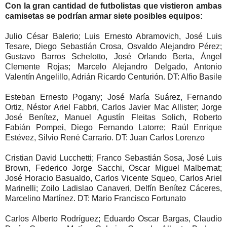
Con la gran cantidad de futbolistas que vistieron ambas
camisetas se podrían armar siete posibles equipos:
Julio César Balerio; Luis Ernesto Abramovich, José Luis
Tesare, Diego Sebastián Crosa, Osvaldo Alejandro Pérez;
Gustavo Barros Schelotto, José Orlando Berta, Ángel
Clemente Rojas; Marcelo Alejandro Delgado, Antonio
Valentín Angelillo, Adrián Ricardo Centurión. DT: Alfio Basile
Esteban Ernesto Pogany; José María Suárez, Fernando
Ortiz, Néstor Ariel Fabbri, Carlos Javier Mac Allister; Jorge
José Benítez, Manuel Agustín Fleitas Solich, Roberto
Fabián Pompei, Diego Fernando Latorre; Raúl Enrique
Estévez, Silvio René Carrario. DT: Juan Carlos Lorenzo
Cristian David Lucchetti; Franco Sebastián Sosa, José Luis
Brown, Federico Jorge Sacchi, Oscar Miguel Malbernat;
José Horacio Basualdo, Carlos Vicente Squeo, Carlos Ariel
Marinelli; Zoilo Ladislao Canaveri, Delfín Benítez Cáceres,
Marcelino Martínez. DT: Mario Francisco Fortunato
Carlos Alberto Rodríguez; Eduardo Oscar Bargas, Claudio