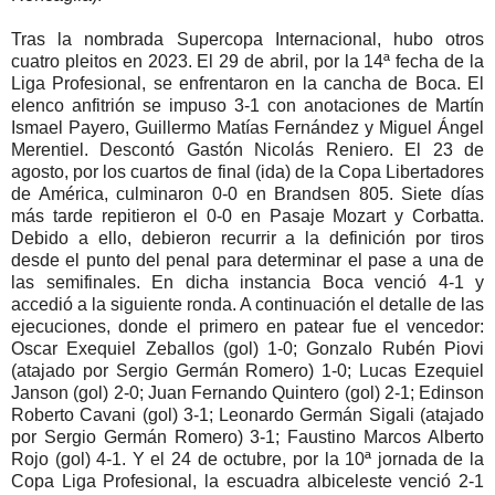
Tras la nombrada Supercopa Internacional, hubo otros
cuatro pleitos en 2023. El 29 de abril, por la 14ª fecha de la
Liga Profesional, se enfrentaron en la cancha de Boca. El
elenco anfitrión se impuso 3-1 con anotaciones de Martín
Ismael Payero, Guillermo Matías Fernández y Miguel Ángel
Merentiel. Descontó Gastón Nicolás Reniero. El 23 de
agosto, por los cuartos de final (ida) de la Copa Libertadores
de América, culminaron 0-0 en Brandsen 805. Siete días
más tarde repitieron el 0-0 en Pasaje Mozart y Corbatta.
Debido a ello, debieron recurrir a la definición por tiros
desde el punto del penal para determinar el pase a una de
las semifinales. En dicha instancia Boca venció 4-1 y
accedió a la siguiente ronda. A continuación el detalle de las
ejecuciones, donde el primero en patear fue el vencedor:
Oscar Exequiel Zeballos (gol) 1-0; Gonzalo Rubén Piovi
(atajado por Sergio Germán Romero) 1-0; Lucas Ezequiel
Janson (gol) 2-0; Juan Fernando Quintero (gol) 2-1; Edinson
Roberto Cavani (gol) 3-1; Leonardo Germán Sigali (atajado
por Sergio Germán Romero) 3-1; Faustino Marcos Alberto
Rojo (gol) 4-1. Y el 24 de octubre, por la 10ª jornada de la
Copa Liga Profesional, la escuadra albiceleste venció 2-1