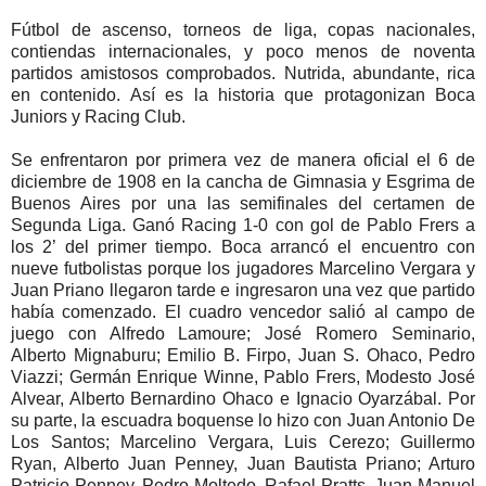
Fútbol de ascenso, torneos de liga, copas nacionales,
contiendas internacionales, y poco menos de noventa
partidos amistosos comprobados. Nutrida, abundante, rica
en contenido. Así es la historia que protagonizan Boca
Juniors y Racing Club.
Se enfrentaron por primera vez de manera oficial el 6 de
diciembre de 1908 en la cancha de Gimnasia y Esgrima de
Buenos Aires por una las semifinales del certamen de
Segunda Liga. Ganó Racing 1-0 con gol de Pablo Frers a
los 2’ del primer tiempo. Boca arrancó el encuentro con
nueve futbolistas porque los jugadores Marcelino Vergara y
Juan Priano llegaron tarde e ingresaron una vez que partido
había comenzado. El cuadro vencedor salió al campo de
juego con Alfredo Lamoure; José Romero Seminario,
Alberto Mignaburu; Emilio B. Firpo, Juan S. Ohaco, Pedro
Viazzi; Germán Enrique Winne, Pablo Frers, Modesto José
Alvear, Alberto Bernardino Ohaco e Ignacio Oyarzábal. Por
su parte, la escuadra boquense lo hizo con Juan Antonio De
Los Santos; Marcelino Vergara, Luis Cerezo; Guillermo
Ryan, Alberto Juan Penney, Juan Bautista Priano; Arturo
Patricio Penney, Pedro Moltedo, Rafael Pratts, Juan Manuel