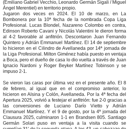
(Emiliano Gabriel Vecchio, Leonardo Germán Sigali / Miguel
Ángel Merentiel) en territorio propio.
Jugaron dos veces en 2024. El 10 de marzo, en La
Bombonera por la 10ª fecha de la nombrada Copa Liga
Profesional. Lucas Blondel, Nazareno Colombo en contra,
Edinson Roberto Cavani y Nicolás Valentini le dieron forma
al 4-2 favorable al anfitrión. Descontaron Juan Fernando
Quintero y Adrián Emmanuel Martínez. El 14 de septiembre
lo hicieron en el Cilindro de Avellaneda por 14ª jornada de
la Liga Profesional. Milton Giménez había puesto en ventaja
a Boca, pero el dueño de casa lo dio vuelta a través de Juan
Ignacio Nardoni y Roger Beyker Martínez Tobinson y se
impuso 2-1.
Se vieron las caras por última vez en el presente año. El 8
de febrero, al igual que en el compromiso anterior, lo
hicieron en Alsina y Colón, Avellaneda. Por la 4ª fecha del
Apertura 2025, volvió a festejar el anfitrión: fue 2-0 gracias a
las conversiones de Luciano Darío Vietto y Adrián
Emmanuel Martínez. Y el 9 de gosto, por la 4ª jornada del
Clausura 2025, culminaron 1-1 en Brandsen 805. Santiago
Germán Solari puso en ventaja a la visita cuando se
cumplían 31’ de la segunda etapa. A los 43, un cabezazo de