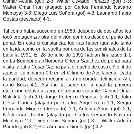
Osmar Acuña (gol) 2-3; Walter Osvaldo Perazzo (gol) 3-3;
Walter Omar Fiori (atajado por Carlos Fernando Navarro
Montoya) 3-3; Diego Luis Soñora (gol) 4-3; Leonardo Fabio
Costas (desviado) 4-3.
Tal como había sucedido en 1989, después de dos años les
tocó protagonizar otra definición por tiros desde el punto del
penal. En esta circunstancia, fue tras haber igualado tanto
en la ida como en la vuelta por una de las semifinales de la
Liguilla 1991. El 28 de julio de 1991 habían finalizado 1-1
en La Bombonera (Norberto Ortega Sánchez de penal para
visita, y Julio César Gaona para el dueño de casa). Y el 4 de
agosto, culminaron 0-0 en el Cilindro de Avellaneda. Dada
la paridad, debieron recurrir a la nombrada definición. Allí,
ganó Boca 4-2. Así fue la serie en la cual la primera
ejecución estuvo a cargo del equipo visitante: Gabriel Omar
Batistuta (gol) 1-0; Jorge Federico Reinoso (gol) 1-1; Julio
César Gaona (atajado por Carlos Ángel Roa) 1-1; Sergio
Fernando Míguez (desviado) 1-1; Antonio Apud (gol) 2-1;
Néstor Ariel Fabbri (atajado por Carlos Fernando Navarro
Montoya) 2-1; Diego Luis Soñora (gol) 3-1; Walter Adrián
Parodi (gol) 3-2; Blas Armando Giunta (gol) 4-2.