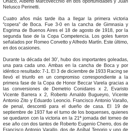
Ohaco, Alberto Marcovecchio en dos oportunidades y Juan
Nelusco Perinetti.
Cuatro años más tarde iba a llegar la primera victoria
“copera” de Boca. Fue 3-0 en la cancha de Gimnasia y
Esgrima de Buenos Aires el 18 de agosto de 1918, por la
segunda fase de la Copa Competencia. Los goles fueron
señalados por Romeo Corvetto y Alfredo Martín. Este último,
en dos ocasiones.
Durante la década del 30’, hubo dos importantes goleadas,
una para cada uno. Ambas en la cancha de Boca y por
idéntico resultado: 7-1. El 3 de diciembre de 1933 Racing se
llevó el triunfo en un compromiso correspondiente a la
primera fase de la Copa de Honor Beccar Varela gracias a
las conversiones de Demetrio Conidares x 2, Evaristo
Vicente Barrera x 2, Roberto Arnaldo Bugueyro, Vicente
Antonio Zito y Eduardo Leoncio. Francisco Antonio Varallo,
de penal, descontó para el dueño de casa. El 19 de
septiembre de 1937 fue el turno de los boquenses, quienes
se quedaron con la victoria en la 21ª jornada del torneo de
ese año con dos tantos de Roberto Eugenio Cherro, dos de
Francisco Antonio Varallo, dos de Aníbal Tenorio y uno de