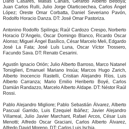
Darío Casares, Matías Cahais, Gerardo Alberto Bedoya;
Juan Carlos Rulli, Julio Jorge Olarticoechea, Carlos Ángel
López; Oreste Omar Corbatta, Daniel Severiano Pavón,
Rodolfo Horacio Danza. DT: José Omar Pastoriza.
Antonino Rodolfo Spilinga; Raúl Cardozo Crespo, Norberto
Horacio D’Angelo, Oscar Domingo Blanco, Ricardo Oscar
Alonso; Miguel Ángel Basílico, César Marcelo Meli, Edgardo
José La Fata; José Luís Luna, Oscar Víctor Trossero,
Facundo Sava. DT: Renato Cesarini.
Agustín Ignacio Orión; Julio Alberto Barroso, Marco Natanel
Torsiglieri, Emanuel Mariano Insúa; Marcos Hugo Zarich,
Alberto Inocencio Rastelli, Cristian Alejandro Ríos, Luis
Alberto Carranza; Mario Emilio Heriberto Boyé, Carlos
Damián Randazzo, Marcelo Alberto Aldape. DT: Néstor Raúl
Rossi.
Pablo Alejandro Migliore; Pablo Sebastián Álvarez, Alberto
Pascual Garrido, Luis Ezequiel Ibáñez; Javier Alejandro
Villarreal, Julio Javier Marchant, Rafael Arcos, César Luis
Menotti; Alfredo Oscar Graciani, Carlos Alberto Álvarez,
Alfredo David Moreno. DT: Carlos Luis Ischia.