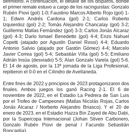
definitorio. A continuación, el detalle de los disparos, donde
el primer remate estuvo a cargo de los racinguistas: Gonzalo
Rubén Piovi (gol) 1-0; Faustino Marcos Alberto Rojo (gol) 1-
1; Edwin Andrés Cardona (gol) 2-1; Carlos Roberto
Izquierdoz (gol) 2-2; Tomás Alejandro Chancalay (gol) 3-2;
Guillermo Matías Fernández (gol) 3-3; Carlos Jonás Alcaraz
(gol) 4-3; Darío Ismael Benedetto (gol) 4-4; Enzo Nahuel
Copetti (atajado por Agustín Daniel Rossi) 4-4; Eduardo
Antonio Salvio (atajado por Gastón Gómez) 4-4; Marcelo
Javier Correa (gol) 5-4; Sebastián Villa (gol) 5-5; Emiliano
Adrián Insúa (desviado) 5-5; Alan Gonzalo Varela (gol) 5-6.
El 14 de agosto, por la 13ª jornada de la Liga Profesional,
repitieron el 0-0 en el Cilindro de Avellaneda.
Entre fines de 2022 y principios de 2023 protagonizaron dos
finales. Ambos juegos los ganó Racing 2-1. El 6 de
noviembre de 2022, en el Estadio La Pedrera de San Luis
por el Trofeo de Campeones (Matías Nicolás Rojas, Carlos
Jonás Alcaraz / Norberto Alejandro Briasco). Y el 20 de
enero de 2023, en el Estadio Hazza Bin Zayed de Abu Dabi,
por la Supercopa Internacional (Johan Stiven Carbonero,
Gonzalo Rubén Piovi de penal / Facundo Sebastián
Roncaglia).