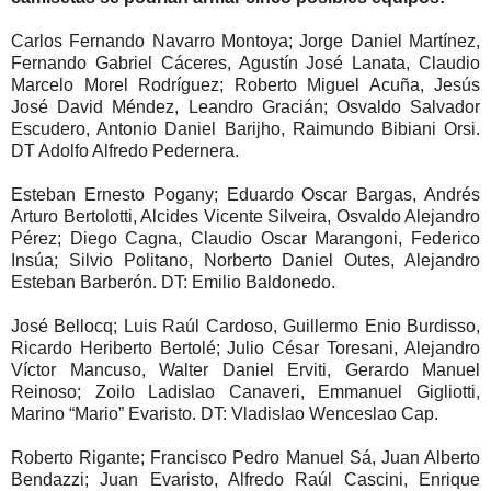
Carlos Fernando Navarro Montoya; Jorge Daniel Martínez,
Fernando Gabriel Cáceres, Agustín José Lanata, Claudio
Marcelo Morel Rodríguez; Roberto Miguel Acuña, Jesús
José David Méndez, Leandro Gracián; Osvaldo Salvador
Escudero, Antonio Daniel Barijho, Raimundo Bibiani Orsi.
DT Adolfo Alfredo Pedernera.
Esteban Ernesto Pogany; Eduardo Oscar Bargas, Andrés
Arturo Bertolotti, Alcides Vicente Silveira, Osvaldo Alejandro
Pérez; Diego Cagna, Claudio Oscar Marangoni, Federico
Insúa; Silvio Politano, Norberto Daniel Outes, Alejandro
Esteban Barberón. DT: Emilio Baldonedo.
José Bellocq; Luis Raúl Cardoso, Guillermo Enio Burdisso,
Ricardo Heriberto Bertolé; Julio César Toresani, Alejandro
Víctor Mancuso, Walter Daniel Erviti, Gerardo Manuel
Reinoso; Zoilo Ladislao Canaveri, Emmanuel Gigliotti,
Marino “Mario” Evaristo. DT: Vladislao Wenceslao Cap.
Roberto Rigante; Francisco Pedro Manuel Sá, Juan Alberto
Bendazzi; Juan Evaristo, Alfredo Raúl Cascini, Enrique