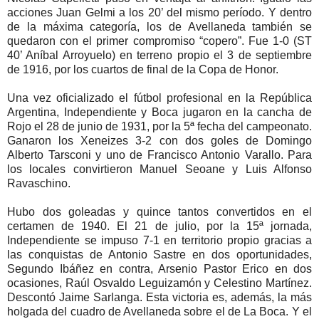
acciones Juan Gelmi a los 20’ del mismo período. Y dentro
de la máxima categoría, los de Avellaneda también se
quedaron con el primer compromiso “copero”. Fue 1-0 (ST
40’ Aníbal Arroyuelo) en terreno propio el 3 de septiembre
de 1916, por los cuartos de final de la Copa de Honor.
Una vez oficializado el fútbol profesional en la República
Argentina, Independiente y Boca jugaron en la cancha de
Rojo el 28 de junio de 1931, por la 5ª fecha del campeonato.
Ganaron los Xeneizes 3-2 con dos goles de Domingo
Alberto Tarsconi y uno de Francisco Antonio Varallo. Para
los locales convirtieron Manuel Seoane y Luis Alfonso
Ravaschino.
Hubo dos goleadas y quince tantos convertidos en el
certamen de 1940. El 21 de julio, por la 15ª jornada,
Independiente se impuso 7-1 en territorio propio gracias a
las conquistas de Antonio Sastre en dos oportunidades,
Segundo Ibáñez en contra, Arsenio Pastor Erico en dos
ocasiones, Raúl Osvaldo Leguizamón y Celestino Martínez.
Descontó Jaime Sarlanga. Esta victoria es, además, la más
holgada del cuadro de Avellaneda sobre el de La Boca. Y el