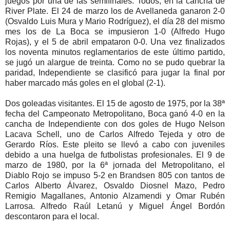
juegos por una de las semifinales. Todos, en la cancha de
River Plate. El 24 de marzo los de Avellaneda ganaron 2-0
(Osvaldo Luis Mura y Mario Rodríguez), el día 28 del mismo
mes los de La Boca se impusieron 1-0 (Alfredo Hugo
Rojas), y el 5 de abril empataron 0-0. Una vez finalizados
los noventa minutos reglamentarios de este último partido,
se jugó un alargue de treinta. Como no se pudo quebrar la
paridad, Independiente se clasificó para jugar la final por
haber marcado más goles en el global (2-1).
Dos goleadas visitantes. El 15 de agosto de 1975, por la 38ª
fecha del Campeonato Metropolitano, Boca ganó 4-0 en la
cancha de Independiente con dos goles de Hugo Nelson
Lacava Schell, uno de Carlos Alfredo Tejeda y otro de
Gerardo Ríos. Este pleito se llevó a cabo con juveniles
debido a una huelga de futbolistas profesionales. El 9 de
marzo de 1980, por la 6ª jornada del Metropolitano, el
Diablo Rojo se impuso 5-2 en Brandsen 805 con tantos de
Carlos Alberto Álvarez, Osvaldo Diosnel Mazo, Pedro
Remigio Magallanes, Antonio Alzamendi y Omar Rubén
Larrosa. Alfredo Raúl Letanú y Miguel Ángel Bordón
descontaron para el local.