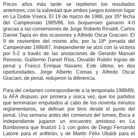
Pocos años más tarde se repitieron los resultados
anteriores, con la salvedad que ambos juegos tuvieron lugar
en La Doble Visera. El 19 de marzo de 1986, por 35ª fecha
del Campeonato 1985/86, los boquenses ganaron 4-0
gracias a las conversiones de Jorge Roberto Rinaldi, Carlos
Daniel Tapia en dos ocasiones y Alfredo Oscar Graciani. El
9 de noviembre del mismo año, por la 18ª jornada del
Campeonato 1986/87, Independiente se alzó con la victoria
por 5-2 a través de las anotaciones de Gerardo Manuel
Reinoso, Guillermo Daniel Ríos, Osvaldo Rubén Ingrao de
penal y Franco Enrique Navarro. Este último, en dos
oportunidades. Jorge Alberto Comas y Alfredo Oscar
Graciani, de penal, redujeron la diferencia.
Para del certamen correspondiente a la temporada 1988/89,
la AFA dispuso, por primera y única vez, que los partidos
que terminaran empatados al cabo de los noventa minutos
reglamentarios, se definan por tiros desde el punto del
penal. Una semana antes del comienzo del torneo, Boca e
Independiente jugaron un encuentro amistoso en La
Bombonera que finalizó 1-1 con goles de Diego Fernando
Latorre para el anfitrión, y de Martín Félix Ubaldi para el