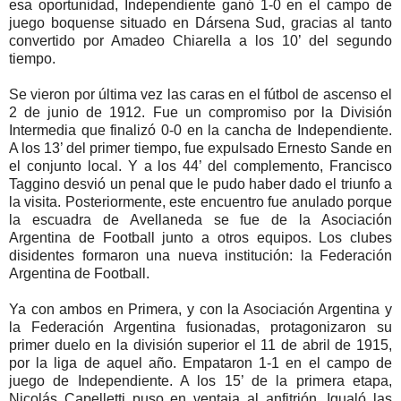
esa oportunidad, Independiente ganó 1-0 en el campo de
juego boquense situado en Dársena Sud, gracias al tanto
convertido por Amadeo Chiarella a los 10’ del segundo
tiempo.
Se vieron por última vez las caras en el fútbol de ascenso el
2 de junio de 1912. Fue un compromiso por la División
Intermedia que finalizó 0-0 en la cancha de Independiente.
A los 13’ del primer tiempo, fue expulsado Ernesto Sande en
el conjunto local. Y a los 44’ del complemento, Francisco
Taggino desvió un penal que le pudo haber dado el triunfo a
la visita. Posteriormente, este encuentro fue anulado porque
la escuadra de Avellaneda se fue de la Asociación
Argentina de Football junto a otros equipos. Los clubes
disidentes formaron una nueva institución: la Federación
Argentina de Football.
Ya con ambos en Primera, y con la Asociación Argentina y
la Federación Argentina fusionadas, protagonizaron su
primer duelo en la división superior el 11 de abril de 1915,
por la liga de aquel año. Empataron 1-1 en el campo de
juego de Independiente. A los 15’ de la primera etapa,
Nicolás Capelletti puso en ventaja al anfitrión. Igualó las