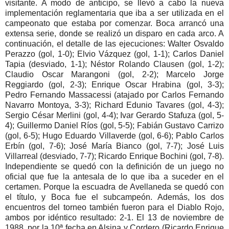
visitante. A modo de anticipo, se llevó a cabo la nueva
implementación reglamentaria que iba a ser utilizada en el
campeonato que estaba por comenzar. Boca arrancó una
extensa serie, donde se realizó un disparo en cada arco. A
continuación, el detalle de las ejecuciones: Walter Osvaldo
Perazzo (gol, 1-0); Elvio Vázquez (gol, 1-1); Carlos Daniel
Tapia (desviado, 1-1); Néstor Rolando Clausen (gol, 1-2);
Claudio Oscar Marangoni (gol, 2-2); Marcelo Jorge
Reggiardo (gol, 2-3); Enrique Oscar Hrabina (gol, 3-3);
Pedro Fernando Massacessi (atajado por Carlos Fernando
Navarro Montoya, 3-3); Richard Edunio Tavares (gol, 4-3);
Sergio César Merlini (gol, 4-4); Ivar Gerardo Stafuza (gol, 5-
4); Guillermo Daniel Ríos (gol, 5-5); Fabián Gustavo Carrizo
(gol, 6-5); Hugo Eduardo Villaverde (gol, 6-6); Pablo Carlos
Erbín (gol, 7-6); José María Bianco (gol, 7-7); José Luis
Villarreal (desviado, 7-7); Ricardo Enrique Bochini (gol, 7-8).
Independiente se quedó con la definición de un juego no
oficial que fue la antesala de lo que iba a suceder en el
certamen. Porque la escuadra de Avellaneda se quedó con
el título, y Boca fue el subcampeón. Además, los dos
encuentros del torneo también fueron para el Diablo Rojo,
ambos por idéntico resultado: 2-1. El 13 de noviembre de
1988, por la 10ª fecha en Alsina y Cordero (Ricardo Enrique