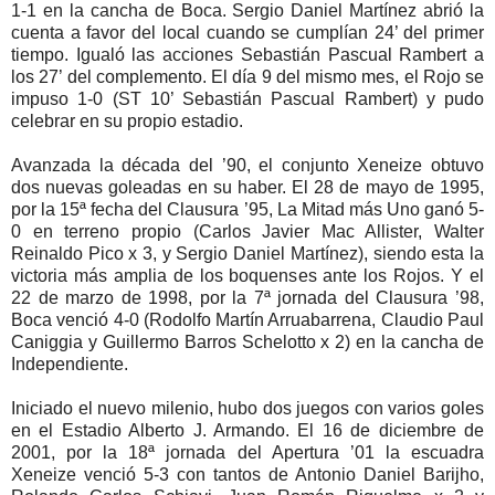
1-1 en la cancha de Boca. Sergio Daniel Martínez abrió la
cuenta a favor del local cuando se cumplían 24’ del primer
tiempo. Igualó las acciones Sebastián Pascual Rambert a
los 27’ del complemento. El día 9 del mismo mes, el Rojo se
impuso 1-0 (ST 10’ Sebastián Pascual Rambert) y pudo
celebrar en su propio estadio.
Avanzada la década del ’90, el conjunto Xeneize obtuvo
dos nuevas goleadas en su haber. El 28 de mayo de 1995,
por la 15ª fecha del Clausura ’95, La Mitad más Uno ganó 5-
0 en terreno propio (Carlos Javier Mac Allister, Walter
Reinaldo Pico x 3, y Sergio Daniel Martínez), siendo esta la
victoria más amplia de los boquenses ante los Rojos. Y el
22 de marzo de 1998, por la 7ª jornada del Clausura ’98,
Boca venció 4-0 (Rodolfo Martín Arruabarrena, Claudio Paul
Caniggia y Guillermo Barros Schelotto x 2) en la cancha de
Independiente.
Iniciado el nuevo milenio, hubo dos juegos con varios goles
en el Estadio Alberto J. Armando. El 16 de diciembre de
2001, por la 18ª jornada del Apertura ’01 la escuadra
Xeneize venció 5-3 con tantos de Antonio Daniel Barijho,