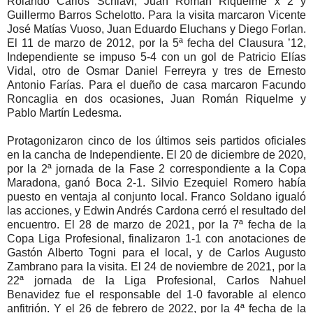
Rolando Carlos Schiavi, Juan Román Riquelme x 2 y
Guillermo Barros Schelotto. Para la visita marcaron Vicente
José Matías Vuoso, Juan Eduardo Eluchans y Diego Forlan.
El 11 de marzo de 2012, por la 5ª fecha del Clausura ’12,
Independiente se impuso 5-4 con un gol de Patricio Elías
Vidal, otro de Osmar Daniel Ferreyra y tres de Ernesto
Antonio Farías. Para el dueño de casa marcaron Facundo
Roncaglia en dos ocasiones, Juan Román Riquelme y
Pablo Martín Ledesma.
Protagonizaron cinco de los últimos seis partidos oficiales
en la cancha de Independiente. El 20 de diciembre de 2020,
por la 2ª jornada de la Fase 2 correspondiente a la Copa
Maradona, ganó Boca 2-1. Silvio Ezequiel Romero había
puesto en ventaja al conjunto local. Franco Soldano igualó
las acciones, y Edwin Andrés Cardona cerró el resultado del
encuentro. El 28 de marzo de 2021, por la 7ª fecha de la
Copa Liga Profesional, finalizaron 1-1 con anotaciones de
Gastón Alberto Togni para el local, y de Carlos Augusto
Zambrano para la visita. El 24 de noviembre de 2021, por la
22ª jornada de la Liga Profesional, Carlos Nahuel
Benavidez fue el responsable del 1-0 favorable al elenco
anfitrión. Y el 26 de febrero de 2022, por la 4ª fecha de la